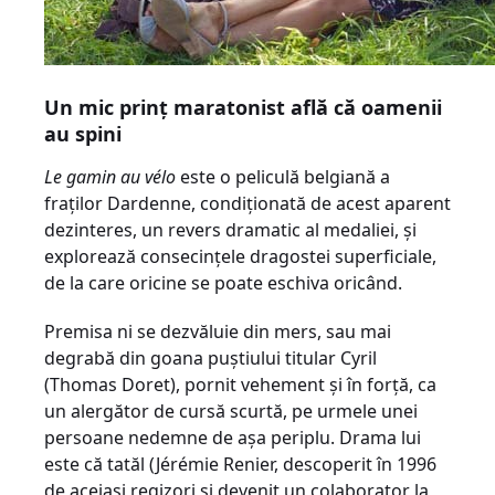
Un mic prinţ maratonist află că oamenii
au spini
Le gamin au vélo
este o peliculă belgiană a
fraţilor Dardenne, condiţionată de acest aparent
dezinteres, un revers dramatic al medaliei, şi
explorează consecinţele dragostei superficiale,
de la care oricine se poate eschiva oricând.
Premisa ni se dezvăluie din mers, sau mai
degrabă din goana puştiului titular Cyril
(Thomas Doret), pornit vehement şi în forţă, ca
un alergător de cursă scurtă, pe urmele unei
persoane nedemne de aşa periplu. Drama lui
este că tatăl (Jérémie Renier, descoperit în 1996
de aceiaşi regizori şi devenit un colaborator la