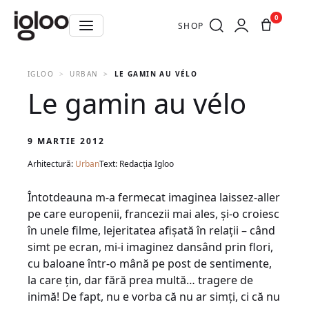
0
SHOP
IGLOO
URBAN
LE GAMIN AU VÉLO
Le gamin au vélo
9 MARTIE 2012
Arhitectură:
Urban
Text: Redacția Igloo
Întotdeauna m-a fermecat imaginea laissez-aller
pe care europenii, francezii mai ales, şi-o croiesc
în unele filme, lejeritatea afişată în relaţii – când
simt pe ecran, mi-i imaginez dansând prin flori,
cu baloane într-o mână pe post de sentimente,
la care ţin, dar fără prea multă… tragere de
inimă! De fapt, nu e vorba că nu ar simţi, ci că nu