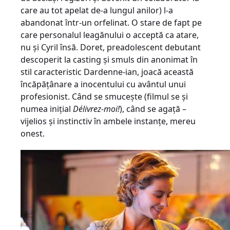
care au tot apelat de-a lungul anilor) l-a
abandonat într-un orfelinat. O stare de fapt pe
care personalul leagănului o acceptă ca atare,
nu şi Cyril însă. Doret, preadolescent debutant
descoperit la casting şi smuls din anonimat în
stil caracteristic Dardenne-ian, joacă această
încăpăţânare a inocentului cu avântul unui
profesionist. Când se smuceşte (filmul se şi
numea iniţial
Délivrez-moi!
), când se agaţă –
vijelios şi instinctiv în ambele instanţe, mereu
onest.