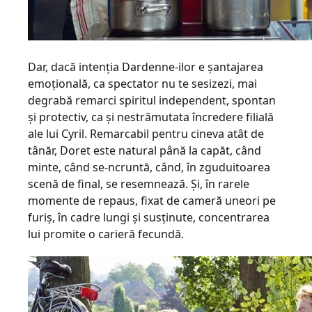
Dar, dacă intenţia Dardenne-ilor e şantajarea
emoţională, ca spectator nu te sesizezi, mai
degrabă remarci spiritul independent, spontan
şi protectiv, ca şi nestrămutata încredere filială
ale lui Cyril. Remarcabil pentru cineva atât de
tânăr, Doret este natural până la capăt, când
minte, când se-ncruntă, când, în zguduitoarea
scenă de final, se resemnează. Şi, în rarele
momente de repaus, fixat de cameră uneori pe
furiş, în cadre lungi şi susţinute, concentrarea
lui promite o carieră fecundă.