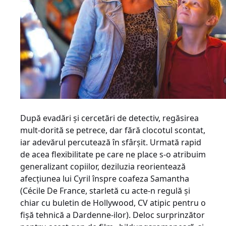
După evadări şi cercetări de detectiv, regăsirea
mult-dorită se petrece, dar fără clocotul scontat,
iar adevărul percutează în sfârşit. Urmată rapid
de acea flexibilitate pe care ne place s-o atribuim
generalizant copiilor, deziluzia reorientează
afecţiunea lui Cyril înspre coafeza Samantha
(Cécile De France, starletă cu acte-n regulă şi
chiar cu buletin de Hollywood, CV atipic pentru o
fişă tehnică a Dardenne-ilor). Deloc surprinzător