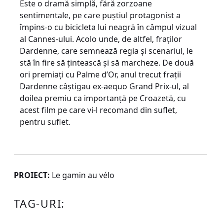
Este o dramă simplă, fără zorzoane
sentimentale, pe care puştiul protagonist a
împins-o cu bicicleta lui neagră în câmpul vizual
al Cannes-ului. Acolo unde, de altfel, fraţilor
Dardenne, care semnează regia şi scenariul, le
stă în fire să ţintească şi să marcheze. De două
ori premiaţi cu Palme d’Or, anul trecut fraţii
Dardenne câştigau ex-aequo Grand Prix-ul, al
doilea premiu ca importanţă pe Croazetă, cu
acest film pe care vi-l recomand din suflet,
pentru suflet.
PROIECT:
Le gamin au vélo
TAG-URI: