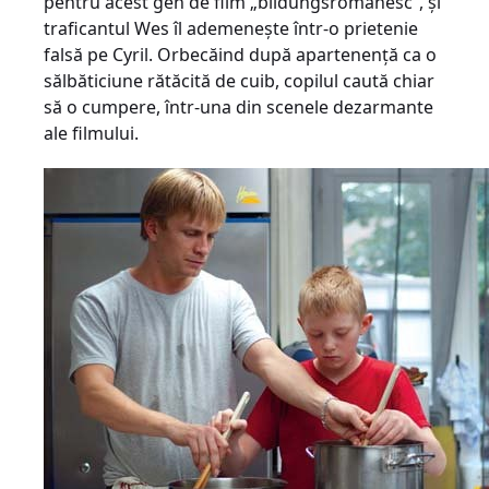
pentru acest gen de film „bildungsromanesc”, şi
traficantul Wes îl ademeneşte într-o prietenie
falsă pe Cyril. Orbecăind după apartenenţă ca o
sălbăticiune rătăcită de cuib, copilul caută chiar
să o cumpere, într-una din scenele dezarmante
ale filmului.