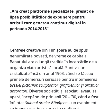
„Am creat platforme specializate, presat de
lipsa posibilităților de expunere pentru
artiștii care generau conținut digital în
perioada 2014-2018”
Centrele creative din Timișoara au de spus
nenumărate povești, de vreme ce capitala
Banatului are o lungă tradiție în încercările de a
organiza viața artistică locală. Sunt viziuni
cristalizate încă din anul 1903, când se făceau
primele demersuri serioase pentru întemeierea
Breslei pictorilor, sculptorilor, graficienilor și artiștilor
decoratori
. Diverse societăți și asociații aveau să
apară, începând de prin anii ‘20 – ‘30, când a fost
înființat
Salonul Artelor Bănățene
– un eveniment
cu imens prestigiu, care și-a continuat