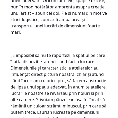
unele adecvate. Oricum ar fi ele, spațiile fizice își
pun în mod hotărâtor amprenta asupra creației
unui artist – spun cei doi. Fie și numai din motive
strict logistice, cum ar fi ambalarea și
transportul unei lucrări de dimensiuni foarte
mari.
„E imposibil să nu te raportezi la spațiul pe care
îl ai la dispoziție atunci cand faci o lucrare.
Dimensiunile și caracteristicile atelierelor au
influențat direct pictura noastră, chiar și atunci
când încercam cu orice preț să facem abstracție
de lipsa unui spațiu adecvat. În anumite ateliere,
lucrările noastre se revărsau prin holuri și prin
alte camere. Stivuiam pânzele în așa fel încât să
rămână un culoar strâmt, minuscul, prin care să
putem trece. Laurian lucrează pe dimensiuni