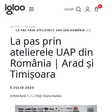
0
SHOP
IGLOO
ACTUAL
LA PAS PRIN ATELIERELE UAP DIN ROMÂNIA | ARAD ȘI TIMI
La pas prin
atelierele UAP din
România | Arad și
Timișoara
5 IULIE 2023
Arhitectură:
Actual
Text: Diana Badea