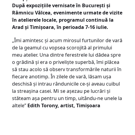
După expozițiile vernisate în București și
Râmnicu Vâlcea, evenimente urmate de vizite
în atelierele locale, programul continuă la
Arad și Timișoara, în perioada 7-16 iulie.
„Îmi amintesc și acum mirosul furtunilor de vară
de la geamul cu vopsea scorojită al primului
meu atelier. Una dintre ferestrele lui dădea spre
o grădină și era o priveliște superbă, îmi plăcea
să stau acolo să observ transformările naturii în
fiecare anotimp. În zilele de vară, lăsam ușa
deschisă și intrau rândunicile ce-și aveau cuibul
la streașina casei. Mi se așezau pe lucrări și
stăteam așa pentru un timp, uitându-ne unele la
altele”
Edith Torony, artist, Timișoara