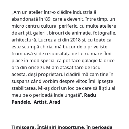
„Am un atelier într-o clădire industrială
abandonată în ‘89, care a devenit, între timp, un
micro centru cultural periferic, cu multe ateliere
de artiști, galerii, birouri de animație, fotografie,
arhitectură. Lucrez aici din 2018 și, cu toate ca
este scumpă chiria, mă bucur de o priveliște
frumoasă și de o suprafața de lucru mare. Îmi
place în mod special că pot face gălăgie la orice
oră din orice zi. M-am atașat tare de locul
acesta, deși proprietarul clădirii mă cam ține în
suspans când vorbim despre viitor. Îmi lipsește
stabilitatea. Mi-aș dori un loc pe care să îl știu al
meu pe o perioadă îndelungată”.
Radu
Pandele,
Artist, Arad
Timișoara.
Întâlniri inoportune,
în perioada