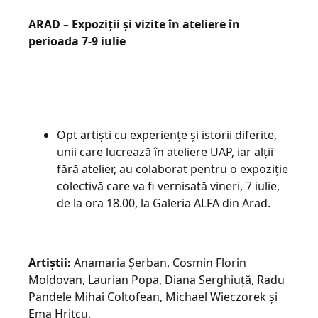
ARAD – Expoziții și vizite în ateliere în
perioada 7-9 iulie
Opt artiști cu experiențe și istorii diferite,
unii care lucrează în ateliere UAP, iar alții
fără atelier, au colaborat pentru o expoziție
colectivă care va fi vernisată vineri, 7 iulie,
de la ora 18.00, la Galeria ALFA din Arad.
Artiștii:
Anamaria Șerban, Cosmin Florin
Moldovan, Laurian Popa, Diana Serghiuță, Radu
Pandele Mihai Coltofean, Michael Wieczorek și
Ema Hrițcu.