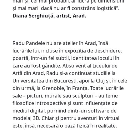
mari și, cel mai probabil, ar lucra pe dimensiuni
și mai mari dacă nu ar fi constrâns logistică”.
Diana Serghiuță,
artist, Arad.
Radu Pandele nu are atelier în Arad, însă
lucrările lui, incluse în expoziția de deschidere,
poartă, într-un fel subtil, identitatea locului în
care au fost gândite. Absolvent al Liceului de
Artă din Arad, Radu și-a continuat studiile la
Universitatea din București, apoi la Cluj și, în cele
din urmă, la Grenoble, în Franța. Toate lucrările
sale – picturi, murale sau sculpturi – au teme
filosofice introspective și sunt influențate de
mediul digital, pornind dintr-un software de
modelaj 3D. Chiar și pentru aventuri în virtual
este, însă, necesară o bază fizică în realitate.