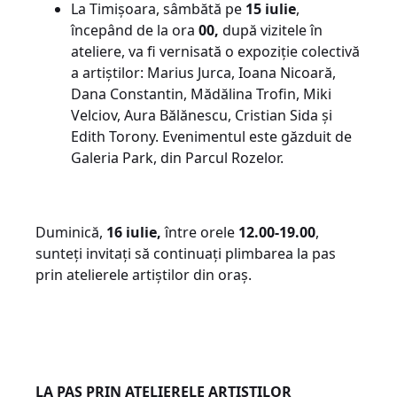
La Timișoara, sâmbătă pe
15 iulie
,
începând de la ora
00,
după vizitele în
ateliere, va fi vernisată o expoziție colectivă
a artiștilor: Marius Jurca, Ioana Nicoară,
Dana Constantin, Mădălina Trofin, Miki
Velciov, Aura Bălănescu, Cristian Sida și
Edith Torony. Evenimentul este găzduit de
Galeria Park, din Parcul Rozelor.
Duminică,
16 iulie,
între orele
12.00-19.00
,
sunteți invitați să continuați plimbarea la pas
prin atelierele artiștilor din oraș.
LA PAS PRIN ATELIERELE ARTIȘTILOR