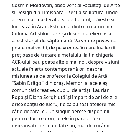
Cosmin Moldovan, absolvent al Facultății de Arte
şi Design din Timișoara – secția sculptură, unde
a terminat masteratul și doctoratul, trăiește și
lucrează în Arad. Este unul dintre creatorii din
Colonia Artiștilor care își deschid atelierele la
acest sfârșit de săptămână. Va spune povești –
poate mai vechi, de pe vremea în care lua lecții
prețioase de tratare a metalului la tinichigeria
ACR-ului, sau poate altele mai noi, despre viziuni
actuale în arta contemporană ori despre
misiunea sa de profesor la Colegiul de Artă
“Sabin Drăgoi” din oraș. Membri ai aceleiași
comunități creative, cuplul de artiști Laurian
Popa și Diana Serghiuță își împart de ani de zile
orice spațiu de lucru, fie că au fost ateliere mici
cât o debara, cu un singur perete disponibil
pentru doi creatori, altele în paragină și
debranșate de la utilități sau, mai de curând,