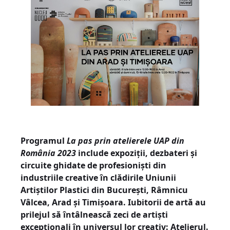
Programul
La pas prin atelierele UAP din
România 2023
include expoziții, dezbateri și
circuite ghidate de profesioniști din
industriile creative în clădirile Uniunii
Artiștilor Plastici din București, Râmnicu
Vâlcea, Arad și Timișoara. Iubitorii de artă au
prilejul să întâlnească zeci de artiști
excepționali în universul lor creativ: Atelierul.