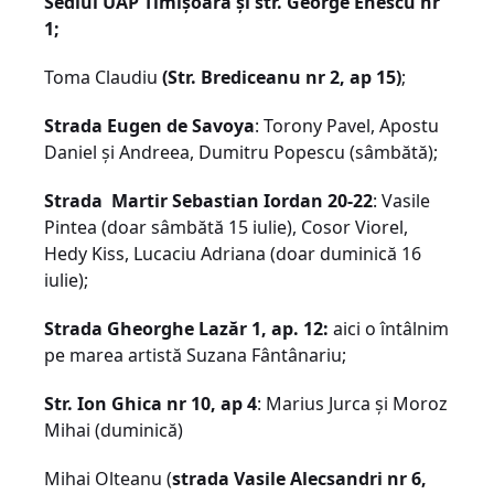
Sediul UAP Timișoara și str.
George Enescu nr
1;
Toma Claudiu
(Str. Brediceanu nr 2, ap 15)
;
Strada Eugen de Savoya
: Torony Pavel, Apostu
Daniel și Andreea, Dumitru Popescu (sâmbătă);
Strada Martir Sebastian Iordan 20-22
: Vasile
Pintea (doar sâmbătă 15 iulie), Cosor Viorel,
Hedy Kiss, Lucaciu Adriana (doar duminică 16
iulie);
Strada Gheorghe Lazăr 1, ap. 12:
aici o întâlnim
pe marea artistă Suzana Fântânariu;
Str. Ion Ghica nr 10, ap 4
: Marius Jurca și Moroz
Mihai (duminică)
Mihai Olteanu (
strada Vasile Alecsandri nr 6,