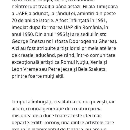
neîntrerupt tradiția până astăzi. Filiala Timișoara
a UAPR a adunat, la rândul ei, amintiri din peste
70 de ani de istorie. A fost înființată în 1951,
imediat după formarea UAP din România, în
anul 1950. Din anul 1956 își are sediul în str.
George Enescu nr.1 (fosta Dobrogeanu Gherea).
Aici au fost atribuite artiștilor și primele ateliere
de creație, aducând, pe rând, într-o comunitate
excepțională artiști ca Romul Nuțiu, Xenia și
Leon Vreme sau Petre Jecza și Bela Szakats,
printre foarte mulți alții.
Timpul a îmbogățit realitatea cu noi povești, iar
acum, o nouă generație de creatori preia
misiunea de a duce toate aceste idei mai
departe. Edith Torony, una dintre artistele care
expun în evenimentul de lansare, nu are un