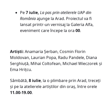
Pe
7 iulie,
La pas prin atelierele UAP din
România
ajunge la Arad. Proiectul va fi
lansat printr-un vernisaj la Galeria Alfa,
eveniment care începe la ora
00
.
Artiști:
Anamaria Șerban, Cosmin Florin
Moldovan, Laurian Popa, Radu Pandele, Diana
Serghiuță, Mihai Coltofean, Michael Wieczorek și
Ema Hrițcu.
Sâmbătă,
8 iulie
, la o plimbare prin Arad, treceți
și pe la atelierele artiștilor din oraș, între orele
11.00-19.00
.