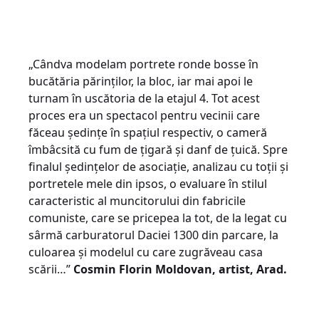
„Cândva modelam portrete ronde bosse în
bucătăria părinților, la bloc, iar mai apoi le
turnam în uscătoria de la etajul 4. Tot acest
proces era un spectacol pentru vecinii care
făceau ședințe în spațiul respectiv, o cameră
îmbâcsită cu fum de țigară și danf de țuică. Spre
finalul ședințelor de asociație, analizau cu toții și
portretele mele din ipsos, o evaluare în stilul
caracteristic al muncitorului din fabricile
comuniste, care se pricepea la tot, de la legat cu
sârmă carburatorul Daciei 1300 din parcare, la
culoarea și modelul cu care zugrăveau casa
scării…”
Cosmin Florin Moldovan, a
rtist, Arad.