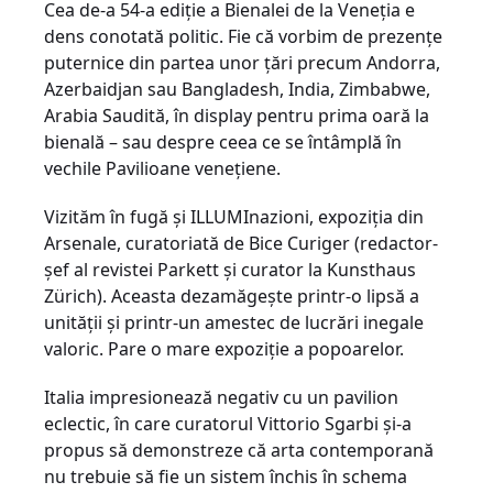
Cea de-a 54-a ediţie a Bienalei de la Veneţia e
dens conotată politic. Fie că vorbim de prezenţe
puternice din partea unor ţări precum Andorra,
Azerbaidjan sau Bangladesh, India, Zimbabwe,
Arabia Saudită, în display pentru prima oară la
bienală – sau despre ceea ce se întâmplă în
vechile Pavilioane veneţiene.
Vizităm în fugă şi ILLUMInazioni, expoziţia din
Arsenale, curatoriată de Bice Curiger (redactor-
şef al revistei Parkett şi curator la Kunsthaus
Zürich). Aceasta dezamăgeşte printr-o lipsă a
unităţii şi printr-un amestec de lucrări inegale
valoric. Pare o mare expoziţie a popoarelor.
Italia impresionează negativ cu un pavilion
eclectic, în care curatorul Vittorio Sgarbi şi-a
propus să demonstreze că arta contemporană
nu trebuie să fie un sistem închis în schema