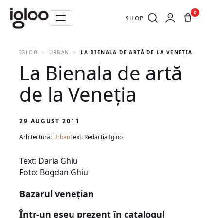
0
SHOP
IGLOO
URBAN
LA BIENALA DE ARTĂ DE LA VENEŢIA
La Bienala de artă
de la Veneţia
29 AUGUST 2011
Arhitectură:
Urban
Text: Redacția Igloo
Text: Daria Ghiu
Foto: Bogdan Ghiu
Bazarul veneţian
Într-un eseu prezent în catalogul