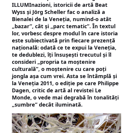
ILLUMInazioni, istoricii de artă Beat
Wyss şi Jörg Scheller fac o analiză a
Bienalei de la Veneţia, numind-o atât
„bazar”, cât şi „parc tematic”. În textul
lor, vorbesc despre modul în care istoria
este subiectivată prin fiecare prezenţă
naţională: odată ce te expui la Veneţia,
te dedublezi, îţi însuşeşti trecutul şi îl
consideri „propria ta moştenire
culturală”, o moştenire cu care poţi
jongla aşa cum vrei. Asta se întâmplă şi
la Veneţia 2011, o ediţie pe care Philippe
Dagen, critic de artă al revistei Le
Monde, o vede mai degrabă în tonalităţi
„sumbre” decât iluminată.