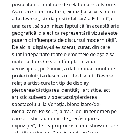
posibilităţilor multiple de relaţionare la Istorie.
Aşa cum spun curatorii, expoziţia se vrea nu o
alta despre „istoria posttotalitară a Estului”, ci
una care „să sublinieze faptul că, în această arie
geografică, dialectica reprezentării vizuale este
puternic influenţată de discursul modernităţii”.
De aici şi display-ul eviscerat, curat, din care
sunt îndepărtate toate elementele de aşa-zisă
materialitate. Ce s-a întâmplat în ziua
vernisajului, pe 2 iunie, a dat o nouă conotaţie
proiectului şi a deschis multe discuţii. Despre
relaţia artist-curator, tip de display,
pierderea/câştigarea identităţii artistice, act
artistic subversiv, spectacol/pierderea
spectacolului la Veneţia, bienalizare/de-
bienalizare. Pe scurt, a avut loc un fenomen pe
care artiştii l-au numit de „recâştigare a
expoziţiei”, de reapropriere a unui show în care
artiştii susţineau că nu îşi mai regăsesc