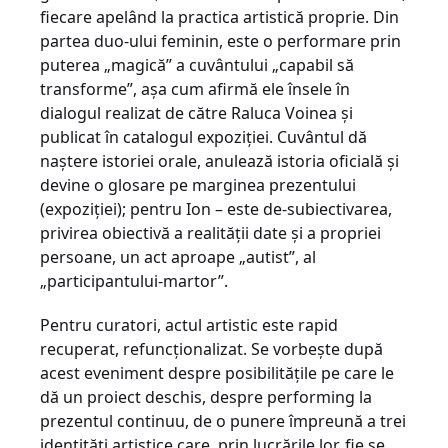
fiecare apelând la practica artistică proprie. Din
partea duo-ului feminin, este o performare prin
puterea „magică” a cuvântului „capabil să
transforme”, aşa cum afirmă ele însele în
dialogul realizat de către Raluca Voinea şi
publicat în catalogul expoziţiei. Cuvântul dă
naştere istoriei orale, anulează istoria oficială şi
devine o glosare pe marginea prezentului
(expoziţiei); pentru Ion – este de-subiectivarea,
privirea obiectivă a realităţii date şi a propriei
persoane, un act aproape „autist”, al
„participantului-martor”.
Pentru curatori, actul artistic este rapid
recuperat, refuncţionalizat. Se vorbeşte după
acest eveniment despre posibilităţile pe care le
dă un proiect deschis, despre performing la
prezentul continuu, de o punere împreună a trei
identităţi artistice care, prin lucrările lor, fie se