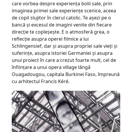
care vorbea despre experienţa bolii sale, prin
imaginea primei sale experienţe scenice, aceea
de copil slujitor în clerul catolic. Te aşezi pe o
bancă şi excesul de imagini venite din fiecare
direcţie te copleşeşte. E o atmosferă grea, o
reflecţie asupra operei filmice a lui
Schlingensief, dar şi asupra propriei sale vieţi şi
suferinţe, asupra istoriei Germaniei şi asupra
unui proiect în care a crezut foarte mult, cel de
înfiinţare a unui opera village lângă
Ouagadougou, capitala Burkinei Faso, împreună
cu arhitectul Francis Kéré.