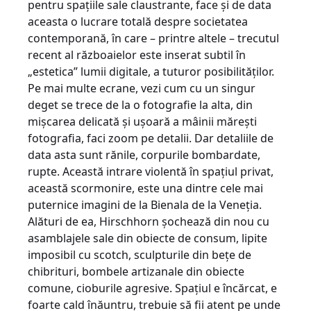
pentru spaţiile sale claustrante, face şi de data
aceasta o lucrare totală despre societatea
contemporană, în care – printre altele – trecutul
recent al războaielor este inserat subtil în
„estetica” lumii digitale, a tuturor posibilităţilor.
Pe mai multe ecrane, vezi cum cu un singur
deget se trece de la o fotografie la alta, din
mişcarea delicată şi uşoară a mâinii măreşti
fotografia, faci zoom pe detalii. Dar detaliile de
data asta sunt rănile, corpurile bombardate,
rupte. Această intrare violentă în spaţiul privat,
această scormonire, este una dintre cele mai
puternice imagini de la Bienala de la Veneţia.
Alături de ea, Hirschhorn şochează din nou cu
asamblajele sale din obiecte de consum, lipite
imposibil cu scotch, sculpturile din beţe de
chibrituri, bombele artizanale din obiecte
comune, cioburile agresive. Spaţiul e încărcat, e
foarte cald înăuntru, trebuie să fii atent pe unde