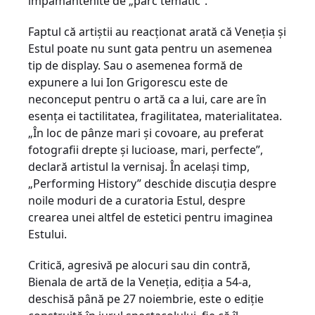
împământenite de „parc tematic”.
Faptul că artiştii au reacţionat arată că Veneţia şi
Estul poate nu sunt gata pentru un asemenea
tip de display. Sau o asemenea formă de
expunere a lui Ion Grigorescu este de
neconceput pentru o artă ca a lui, care are în
esenţa ei tactilitatea, fragilitatea, materialitatea.
„În loc de pânze mari şi covoare, au preferat
fotografii drepte şi lucioase, mari, perfecte”,
declară artistul la vernisaj. În acelaşi timp,
„Performing History” deschide discuţia despre
noile moduri de a curatoria Estul, despre
crearea unei altfel de estetici pentru imaginea
Estului.
Critică, agresivă pe alocuri sau din contră,
Bienala de artă de la Veneţia, ediţia a 54-a,
deschisă până pe 27 noiembrie, este o ediţie