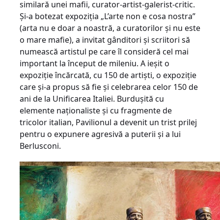
similară unei mafii, curator-artist-galerist-critic.
Şi-a botezat expoziţia „L’arte non e cosa nostra”
(arta nu e doar a noastră, a curatorilor şi nu este
o mare mafie), a invitat gânditori şi scriitori să
numească artistul pe care îl consideră cel mai
important la început de mileniu. A ieşit o
expoziţie încărcată, cu 150 de artişti, o expoziţie
care şi-a propus să fie şi celebrarea celor 150 de
ani de la Unificarea Italiei. Burduşită cu
elemente naţionaliste şi cu fragmente de
tricolor italian, Pavilionul a devenit un trist prilej
pentru o expunere agresivă a puterii şi a lui
Berlusconi.