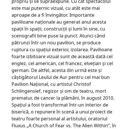
propriu şi se supraexpune. Cu cât spectacolul
este mai puternic vizual, cu atât este mai
aproape de a fi învingător. Importante
pavilioane naţionale au generat anul acesta
spaţii în spaţii, construcţii şi lumi în sine, cu
scenografii bine puse la punct. Atunci când
pătrunzi într-un nou pavilion, se produce
ruptura cu spaţiul exterior, izolarea. Pavilioane
foarte izbitoare vizual sunt de această dată cel
englez, cel american, cel francez, elveţian şi cel
german. De altfel, acesta din urmă este şi
câştigătorul Leului de Aur pentru cel mai bun
Pavilion Naţional, cu artistul Christof
Schlingensief, regizor şi om de teatru, mort
prematur, de cancer la plămâni, în august 2010.
Spaţiul a fost transformat într-un interior de
biserică, o repunere în scenă a unui proiect de
teatru foarte personal al artistului, oratoriul
Fluxus „A Church of Fear vs. The Alien Within”, în