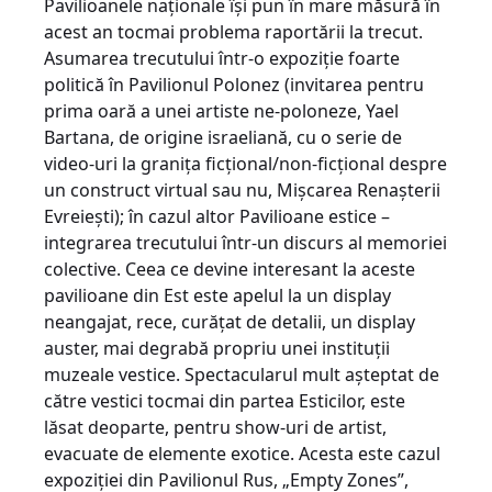
Pavilioanele naţionale îşi pun în mare măsură în
acest an tocmai problema raportării la trecut.
Asumarea trecutului într-o expoziţie foarte
politică în Pavilionul Polonez (invitarea pentru
prima oară a unei artiste ne-poloneze, Yael
Bartana, de origine israeliană, cu o serie de
video-uri la graniţa ficţional/non-ficţional despre
un construct virtual sau nu, Mişcarea Renaşterii
Evreieşti); în cazul altor Pavilioane estice –
integrarea trecutului într-un discurs al memoriei
colective. Ceea ce devine interesant la aceste
pavilioane din Est este apelul la un display
neangajat, rece, curăţat de detalii, un display
auster, mai degrabă propriu unei instituţii
muzeale vestice. Spectacularul mult aşteptat de
către vestici tocmai din partea Esticilor, este
lăsat deoparte, pentru show-uri de artist,
evacuate de elemente exotice. Acesta este cazul
expoziţiei din Pavilionul Rus, „Empty Zones”,