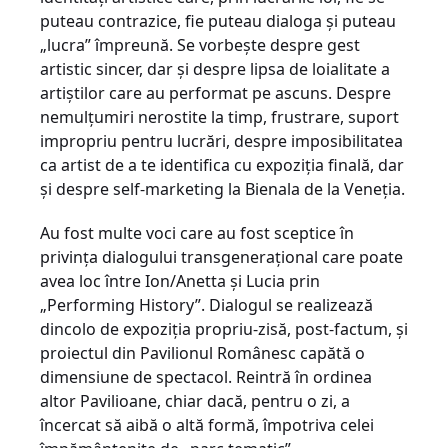
puteau contrazice, fie puteau dialoga şi puteau
„lucra” împreună. Se vorbeşte despre gest
artistic sincer, dar şi despre lipsa de loialitate a
artiştilor care au performat pe ascuns. Despre
nemulţumiri nerostite la timp, frustrare, suport
impropriu pentru lucrări, despre imposibilitatea
ca artist de a te identifica cu expoziţia finală, dar
şi despre self-marketing la Bienala de la Veneţia.
Au fost multe voci care au fost sceptice în
privinţa dialogului transgeneraţional care poate
avea loc între Ion/Anetta şi Lucia prin
„Performing History”. Dialogul se realizează
dincolo de expoziţia propriu-zisă, post-factum, şi
proiectul din Pavilionul Românesc capătă o
dimensiune de spectacol. Reintră în ordinea
altor Pavilioane, chiar dacă, pentru o zi, a
încercat să aibă o altă formă, împotriva celei