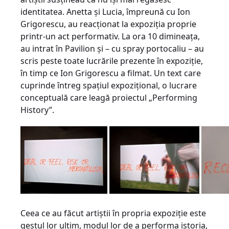
identitatea. Anetta şi Lucia, împreună cu Ion
Grigorescu, au reacţionat la expoziţia proprie
printr-un act performativ. La ora 10 dimineaţa,
au intrat în Pavilion şi – cu spray portocaliu – au
scris peste toate lucrările prezente în expoziţie,
în timp ce Ion Grigorescu a filmat. Un text care
cuprinde întreg spaţiul expoziţional, o lucrare
conceptuală care leagă proiectul „Performing
History”.
Ceea ce au făcut artiştii în propria expoziţie este
gestul lor ultim, modul lor de a performa istoria,