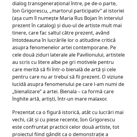
dialog transgeneraţional între, pe de-o parte,
Ion Grigorescu, „martorul participativ” al istoriei
(aşa cum îl numeşte Maria Rus Bojan în interviul
prezent în catalog) şi duo-ul de artiste mult mai
tinere, care fac saltul către prezent, având
întotdeauna în lucrările lor o atitudine critică
asupra fenomenelor artei contemporane. Pe
cele două ziduri laterale ale Pavilionului, artistele
au scris cu litere albe pe gri motivele pentru
care merită să fii într-o bienală de artă şi cele
pentru care nu ar trebui să fii prezent. O viziune
lucidă asupra fenomenului pe care l-am numi de
„bienalizare” a artei. Bienala – ca formă care
înghite artă, artişti, într-un mare malaxor.
Prezentat ca o figură istorică, atât cu lucrări mai
vechi, cât şi cu piese recente, Ion Grigorescu
este confruntat practicii celor două artiste, tot
proiectul fiind gândit ca o demonstraţie a