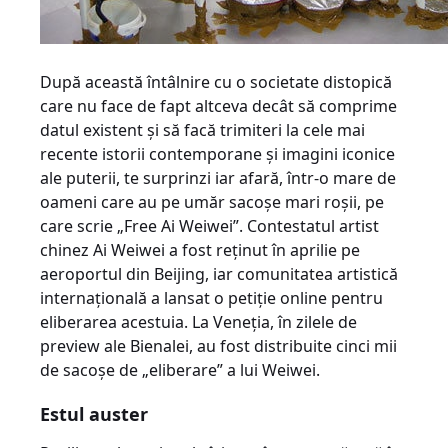
După această întâlnire cu o societate distopică
care nu face de fapt altceva decât să comprime
datul existent şi să facă trimiteri la cele mai
recente istorii contemporane şi imagini iconice
ale puterii, te surprinzi iar afară, într-o mare de
oameni care au pe umăr sacoşe mari roşii, pe
care scrie „Free Ai Weiwei”. Contestatul artist
chinez Ai Weiwei a fost reţinut în aprilie pe
aeroportul din Beijing, iar comunitatea artistică
internaţională a lansat o petiţie online pentru
eliberarea acestuia. La Veneţia, în zilele de
preview ale Bienalei, au fost distribuite cinci mii
de sacoşe de „eliberare” a lui Weiwei.
Estul auster