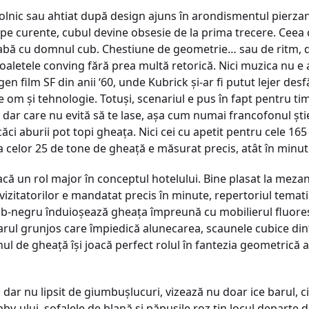
ic sau ahtiat după design ajuns în arondismentul pierzaniei 
 pe curente, cubul devine obsesie de la prima trecere. Ceea
eabă cu domnul cub. Chestiune de geometrie… sau de ritm, 
toaletele conving fără prea multă retorică. Nici muzica nu e 
gen film SF din anii ‘60, unde Kubrick şi-ar fi putut lejer de
e om şi tehnologie. Totuşi, scenariul e pus în fapt pentru t
 dar care nu evită să te lase, aşa cum numai francofonul şt
ăci aburii pot topi gheaţa. Nici cei cu apetit pentru cele 165
 celor 25 de tone de gheaţă e măsurat precis, atât în minute,
oacă un rol major în conceptul hotelului. Bine plasat la mezan
zitatorilor e mandatat precis în minute, repertoriul tematic
 alb-negru înduioşează gheaţa împreună cu mobilierul fluore
barul grunjos care împiedică alunecarea, scaunele cubice dintr
ul de gheaţă îşi joacă perfect rolul în fantezia geometrică a 
, dar nu lipsit de giumbuşlucuri, vizează nu doar ice barul, c
by-ului, sofalele de blană şi păpuşile roz ţin locul departe d