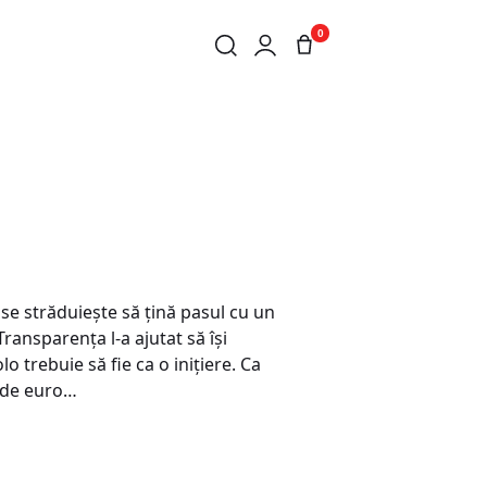
0
se străduieşte să ţină pasul cu un
 Transparenţa l-a ajutat să îşi
o trebuie să fie ca o iniţiere. Ca
8 de euro…