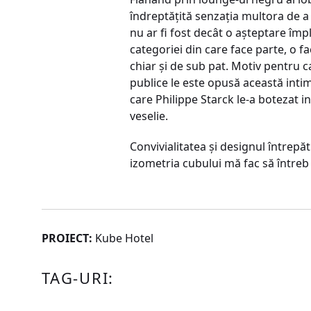
îndreptăţită senzaţia multora de a 
nu ar fi fost decât o aşteptare împl
categoriei din care face parte, o f
chiar şi de sub pat. Motiv pentru ca
publice le este opusă această intimi
care Philippe Starck le-a botezat i
veselie.
Convivialitatea şi designul întrepăt
izometria cubului mă fac să întreb
PROIECT:
Kube Hotel
TAG-URI: