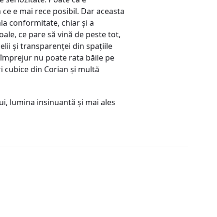
 ce e mai rece posibil. Dar aceasta
ala conformitate, chiar şi a
oale, ce pare să vină de peste tot,
lii şi transparenţei din spaţiile
r împrejur nu poate rata băile pe
ri cubice din Corian şi multă
ui, lumina insinuantă şi mai ales