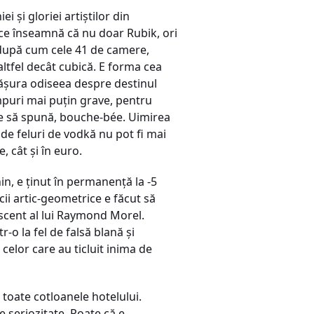
şi gloriei artiştilor din
 ce înseamnă că nu doar Rubik, ori
după cum cele 41 de camere,
altfel decât cubică. E forma cea
sfăşura odiseea despre destinul
impuri mai puţin grave, pentru
ie să spună, bouche-bée. Uimirea
 de feluri de vodkă nu pot fi mai
 cât şi în euro.
in, e ţinut în permanenţă la -5
ii artic-geometrice e făcut să
scent al lui Raymond Morel.
-o la fel de falsă blană şi
celor care au ticluit inima de
i toate cotloanele hotelului.
e seriozitate. Poate că e