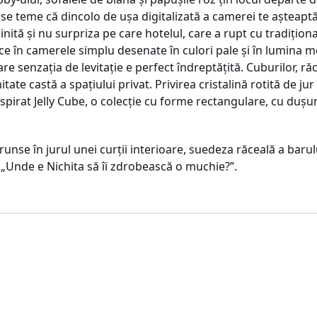
se teme că dincolo de uşa digitalizată a camerei te aşteaptă
inită şi nu surpriza pe care hotelul, care a rupt cu tradiţion
ace în camerele simplu desenate în culori pale şi în lumina m
re senzaţia de levitaţie e perfect îndreptăţită. Cuburilor, răce
tate castă a spaţiului privat. Privirea cristalină rotită de ju
nspirat Jelly Cube, o colecţie cu forme rectangulare, cu duşu
runse în jurul unei curţii interioare, suedeza răceală a barul
 „Unde e Nichita să îi zdrobească o muchie?”.