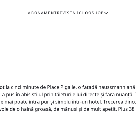
ABONAMENT
REVISTA IGLOO
SHOP
ot la cinci minute de Place Pigalle, o faţadă haussmanniană 
-a pus în abis stilul prin tăieturile lui directe şi fără nuanţă.
e mai poate intra pur şi simplu într-un hotel. Trecerea dincol
evoie de o haină groasă, de mănuşi şi de mult apetit. Plus 3