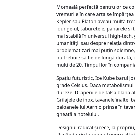
Momeală perfectă pentru orice cooln
vremurile în care arta se împărţea
Kepler sau Platon aveau multă tr
lounge-ul, taburetele, paharele şi 
mai stabilă în universul high-tech, 
umanităţii sau despre relaţia dintr
problematizări mai puţin solemne,
nu trebuie să fie de lungă durată, c
mulţi de 20. Timpul lor în compania
Spaţiu futuristic, Ice Kube barul j
grade Celsius. Dacă metabolismul vi
dureze. Draperiile de falsă blană
Grilajele de inox, tavanele înalte, 
baloanele lui Aarnio prinse în tavan
gheaţă a hotelului.
Designul radical şi rece, la propriu
Flanând prin lounge-ul negru al lob