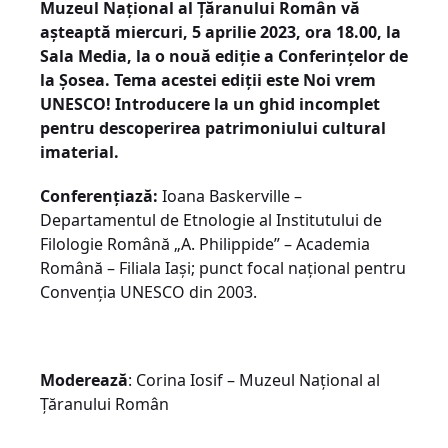
Muzeul Național al Țăranului Român vă
așteaptă miercuri, 5 aprilie 2023, ora 18.00, la
Sala Media, la o nouă ediție a Conferințelor de
la Șosea. Tema acestei ediții este Noi vrem
UNESCO! Introducere la un ghid incomplet
pentru descoperirea patrimoniului cultural
imaterial.
Conferențiază:
Ioana Baskerville –
Departamentul de Etnologie al Institutului de
Filologie Română „A. Philippide” – Academia
Română – Filiala Iași; punct focal național pentru
Convenția UNESCO din 2003.
Moderează
: Corina Iosif – Muzeul Național al
Țăranului Român