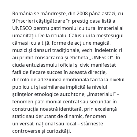
România se mândrește, din 2008 până astăzi, cu
9 înscrieri câștigătoare în prestigioasa listă a
UNESCO pentru patrimoniul cultural imaterial al
umanității. De la ritualul Călușului la meșteșugul
cămașii cu altiță, forme de acțiune magică,
muzici și dansuri tradiționale, vechi îndeletniciri
au primit consacrarea și eticheta „UNESCO”. În
ciuda entuziasmului oficial și civic manifestat
față de fiecare succes în această direcție,
dincolo de adeziunea emoțională tacită la nivelul
publicului și asimilarea implicită la nivelul
științelor etnologice autohtone, „imaterialul” –
fenomen patrimonial central sau secundar în
construcția noastră identitară, prin excelență
static sau derutant de dinamic, fenomen
universal, național sau local – stârnește
controverse și curiozități.