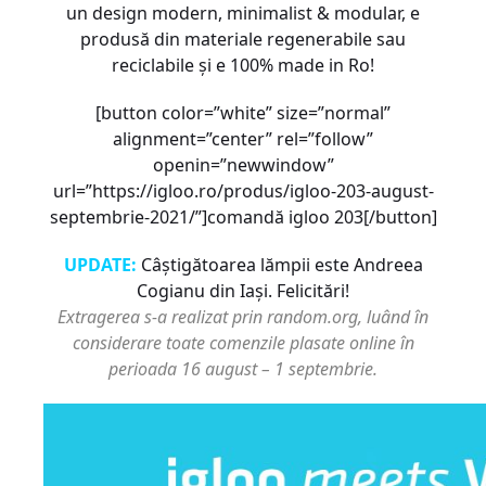
un design modern, minimalist & modular, e
produsă din materiale regenerabile sau
reciclabile și e 100% made in Ro!
[button color=”white” size=”normal”
alignment=”center” rel=”follow”
openin=”newwindow”
url=”https://igloo.ro/produs/igloo-203-august-
septembrie-2021/”]comandă igloo 203[/button]
UPDATE:
Câștigătoarea lămpii este Andreea
Cogianu din Iași. Felicitări!
Extragerea s-a realizat prin random.org, luând în
considerare toate comenzile plasate online în
perioada 16 august – 1 septembrie.