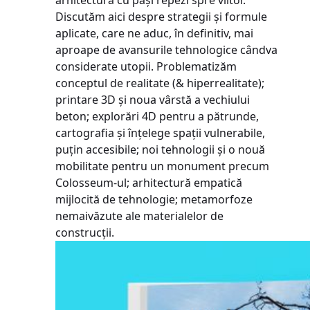
arhitectura cu pași repezi spre viitor.
Discutăm aici despre strategii și formule
aplicate, care ne aduc, în definitiv, mai
aproape de avansurile tehnologice cândva
considerate utopii. Problematizăm
conceptul de realitate (& hiperrealitate);
printare 3D și noua vârstă a vechiului
beton; explorări 4D pentru a pătrunde,
cartografia și înțelege spații vulnerabile,
puțin accesibile; noi tehnologii și o nouă
mobilitate pentru un monument precum
Colosseum-ul; arhitectură empatică
mijlocită de tehnologie; metamorfoze
nemaivăzute ale materialelor de
construcții.