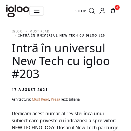
0
SHOP
IGLOO
MUST READ
INTRĂ ÎN UNIVERSUL NEW TECH CU IGLOO #203
Intră în universul
New Tech cu igloo
#203
17 AUGUST 2021
Arhitectură:
Must Read
,
Presa
Text: Iuliana
Dedicăm acest număr al revistei încă unui
subiect care privește cu îndrăzneală spre viitor:
NEW TECHNOLOGY. Dosarul New Tech parcurge