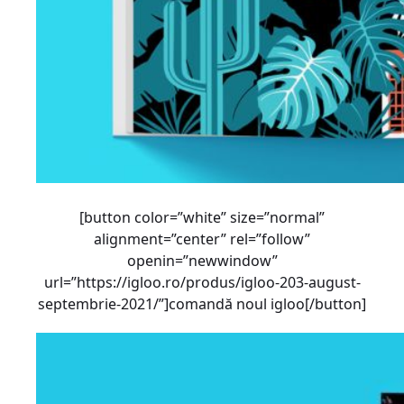
[button color=”white” size=”normal”
alignment=”center” rel=”follow”
openin=”newwindow”
url=”https://igloo.ro/produs/igloo-203-august-
septembrie-2021/”]comandă noul igloo[/button]