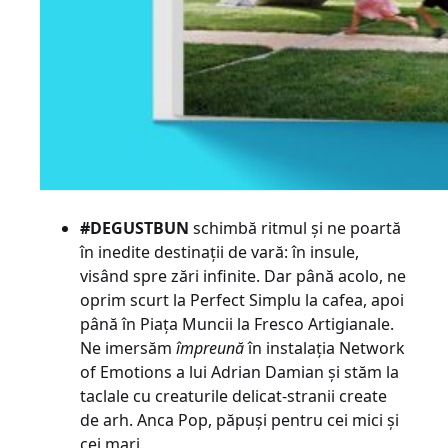
#DEGUSTBUN
schimbă ritmul și ne poartă
în inedite destinații de vară: în insule,
visând spre zări infinite. Dar până acolo, ne
oprim scurt la Perfect Simplu la cafea, apoi
până în Piața Muncii la Fresco Artigianale.
Ne imersăm
împreună
în instalația Network
of Emotions a lui Adrian Damian și stăm la
taclale cu creaturile delicat-stranii create
de arh. Anca Pop, păpuși pentru cei mici și
cei mari.