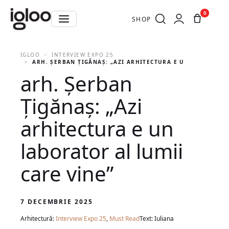
0
SHOP
IGLOO
INTERVIEW EXPO 25
ARH. ȘERBAN ȚIGĂNAȘ: „AZI ARHITECTURA E UN LABORATOR
arh. Șerban
Țigănaș: „Azi
arhitectura e un
laborator al lumii
care vine”
7 DECEMBRIE 2025
Arhitectură:
Interview Expo 25
,
Must Read
Text: Iuliana