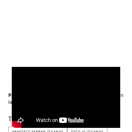
PROIECT:
arh. Șerban Țigănaș: „Azi arhitectura e un
laborator al lumii care vine”
TAG-URI:
ARHITECT SERBAN TIGANAS
DICO SI TIGANAS