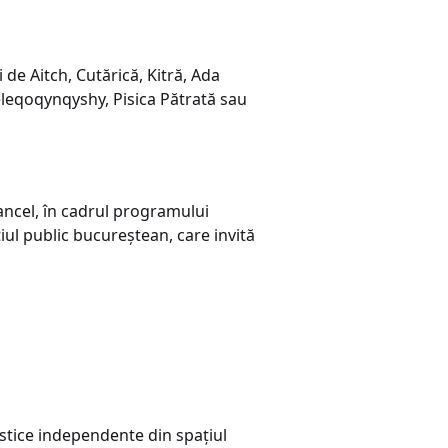
de Aitch, Cutărică, Kitră, Ada
seleqoqynqyshy, Pisica Pătrată sau
cancel, în cadrul programului
ul public bucureștean, care invită
istice independente din spațiul