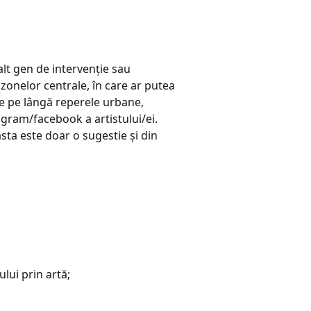
alt gen de intervenție sau
 zonelor centrale, în care ar putea
te pe lângă reperele urbane,
agram/facebook a artistului/ei.
easta este doar o sugestie și din
lui prin artă;