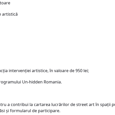
ătoare
 artistică
a intervenției artistice, în valoare de 950 lei;
 programului Un-hidden Romania.
ntru a contribui la cartarea lucrărilor de street art în spați
ăsi și formularul de participare.