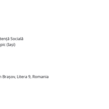
tență Socială
ic (Iași)
in Brașov, Litera 9, Romania