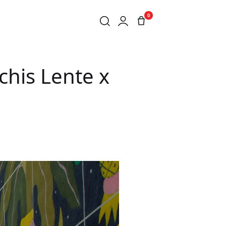
0
schis Lente x