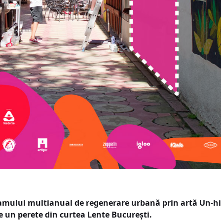
gramului multianual de regenerare urbană prin artă Un-h
 pe un perete din curtea Lente București.