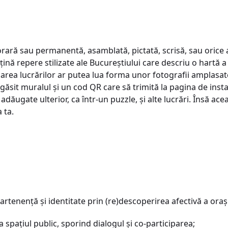
orară sau permanentă, asamblată, pictată, scrisă, sau orice 
țină repere stilizate ale Bucureștiului care descriu o hartă a
rcarea lucrărilor ar putea lua forma unor fotografii amplasa
ăsit muralul și un cod QR care să trimită la pagina de inst
 adăugate ulterior, ca într-un puzzle, și alte lucrări. Însă ac
 ta.
rtenență și identitate prin (re)descoperirea afectivă a orașu
 spațiul public, sporind dialogul și co-participarea;