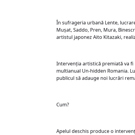
În sufrageria urbană Lente, lucrare
Mușat, Saddo, Pren, Mura, Binescris
artistul japonez Aito Kitazaki, rea
Intervenția artistică premiată va f
multianual Un-hidden Romania. Luc
publicul să adauge noi lucrări rem
Cum?
Apelul deschis produce o intervenți