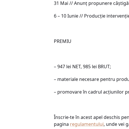
31 Mai // Anunț propunere câștig
6 – 10 Iunie // Producție intervenție
PREMIU
– 947 lei NET, 985 lei BRUT;
– materiale necesare pentru producți
– promovare în cadrul acțiunilor
Înscrie-te în acest apel deschis pe
pagina
regulamentului
, unde vei g