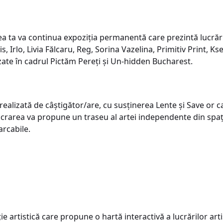
a ta va continua expoziția permanentă care prezintă lucrări 
, Irlo, Livia Fălcaru, Reg, Sorina Vazelina, Primitiv Print, K
lizate în cadrul Pictăm Pereți și Un-hidden Bucharest.
i realizată de câștigător/are, cu susținerea Lente și Save or 
rarea va propune un traseu al artei independente din spați
arcabile.
e artistică care propune o hartă interactivă a lucrărilor art