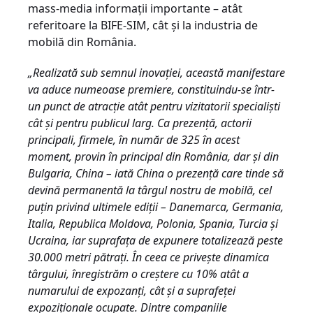
mass-media informații importante – atât
referitoare la BIFE-SIM, cât și la industria de
mobilă din România.
„Realizată sub semnul inovației, această manifestare
va aduce numeoase premiere, constituindu-se într-
un punct de atracție atât pentru vizitatorii specialiști
cât și pentru publicul larg. Ca prezență, actorii
principali, firmele, în număr de 325 în acest
moment, provin în principal din România, dar și din
Bulgaria, China – iată China o prezență care tinde să
devină permanentă la târgul nostru de mobilă, cel
puțin privind ultimele ediții – Danemarca, Germania,
Italia, Republica Moldova, Polonia, Spania, Turcia și
Ucraina, iar suprafața de expunere totalizează peste
30.000 metri pătrați. În ceea ce privește dinamica
târgului, înregistrăm o creștere cu 10% atât a
numarului de expozanți, cât și a suprafeței
expoziționale ocupate. Dintre companiile