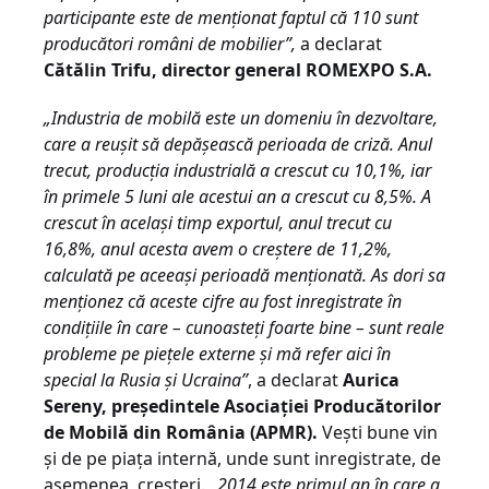
participante este de menționat faptul că 110 sunt
producători români de mobilier”,
a declarat
Cătălin Trifu, director general ROMEXPO S.A.
„Industria de mobilă este un domeniu în dezvoltare,
care a reușit să depășească perioada de criză. Anul
trecut, producția industrială a crescut cu 10,1%, iar
în primele 5 luni ale acestui an a crescut cu 8,5%. A
crescut în același timp exportul, anul trecut cu
16,8%, anul acesta avem o creștere de 11,2%,
calculată pe aceeași perioadă menționată. As dori sa
menționez că aceste cifre au fost inregistrate în
condițiile în care – cunoasteți foarte bine – sunt reale
probleme pe piețele externe și mă refer aici în
special la Rusia și Ucraina”
, a declarat
Aurica
Sereny, președintele Asociației Producătorilor
de Mobilă din România (APMR).
Vești bune vin
și de pe piața internă, unde sunt inregistrate, de
asemenea, creșteri.
„2014 este primul an în care a