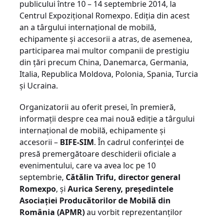
publicului între 10 – 14 septembrie 2014, la
Centrul Expozițional Romexpo. Ediția din acest
an a târgului internațional de mobilă,
echipamente și accesorii a atras, de asemenea,
participarea mai multor companii de prestigiu
din țări precum China, Danemarca, Germania,
Italia, Republica Moldova, Polonia, Spania, Turcia
și Ucraina.
Organizatorii au oferit presei, în premieră,
informații despre cea mai nouă ediție a târgului
internațional de mobilă, echipamente și
accesorii –
BIFE-SIM
. În cadrul conferinței de
presă premergătoare deschiderii oficiale a
evenimentului, care va avea loc pe 10
septembrie,
Cătălin Trifu, director general
Romexpo
, și
Aurica Sereny, președintele
Asociației Producătorilor de Mobilă din
România (APMR)
au vorbit reprezentanților