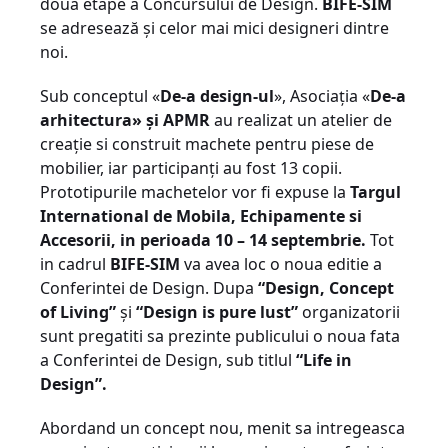
doua etape a Concursului de Design.
BIFE-SIM
se adresează și celor mai mici designeri dintre
noi.
Sub conceptul «
De-a design-ul
», Asociația «
De-a
arhitectura» și APMR
au realizat un atelier de
creație si construit machete pentru piese de
mobilier, iar participanți au fost 13 copii.
Prototipurile machetelor vor fi expuse la
Targul
International de Mobila, Echipamente si
Accesorii, in perioada 10 – 14 septembrie.
Tot
in cadrul
BIFE-SIM
va avea loc o noua editie a
Conferintei de Design. Dupa
“Design, Concept
of Living”
și
“Design is pure lust”
organizatorii
sunt pregatiti sa prezinte publicului o noua fata
a Conferintei de Design, sub titlul
“Life in
Design”.
Abordand un concept nou, menit sa intregeasca