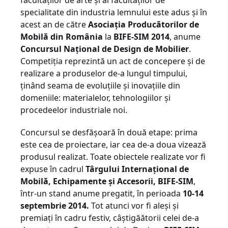
facultăților de arte și ai facultăților de
specialitate din industria lemnului este adus și în
acest an de către
Asociația Producătorilor de
Mobilă din România
la
BIFE-SIM 2014
, anume
Concursul Național de Design de Mobilier
.
Competiția reprezintă un act de concepere și de
realizare a produselor de-a lungul timpului,
ținând seama de evoluțiile și inovațiile din
domeniile: materialelor, tehnologiilor și
procedeelor industriale noi.
Concursul se desfășoară în două etape: prima
este cea de proiectare, iar cea de-a doua vizează
produsul realizat. Toate obiectele realizate vor fi
expuse în cadrul
Târgului Internațional de
Mobilă, Echipamente și Accesorii, BIFE-SIM
,
într-un stand anume pregatit, în perioada
10-14
septembrie 2014.
Tot atunci vor fi aleși și
premiați în cadru festiv, câștigăătorii celei de-a