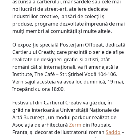
ascunsă a cartierului, mansardele sau cele mai
noi lucrări de street-art, ateliere dedicate
industriilor creative, lansări de colecții și
produse, programe dezvoltate împreună de mai
mulți membri ai comunității și multe altele.
O expoziție specială PosterJam Offbeat, dedicată
Cartierului Creativ, care prezintă o serie de afișe
realizate de designeri grafici și artiști, atât
români cât și internaționali, va fi amenajată la
Institute, The Café – Str. Știrbei Vodă 104-106.
Vernisajul acesteia va avea loc duminică, 19 mai,
începând cu ora 18:00.
Festivalul din Cartierul Creativ va găzdui, în
grădina interioară a Universității Naționale de
Artă București, un modul parkour realizat de
Asociația de arhitectură
Zerm
din Roubaix,
Franța, și decorat de ilustratorul roman
Saddo
–