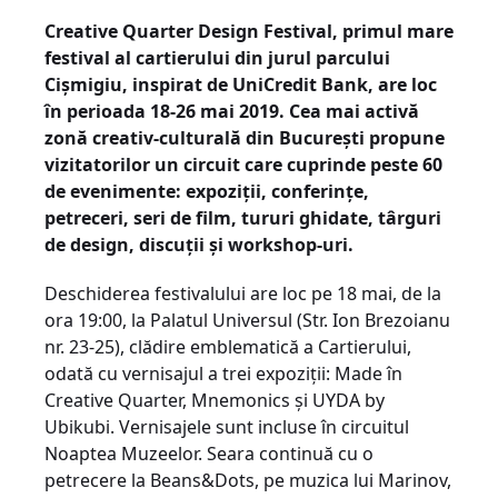
Creative Quarter Design Festival, primul mare
festival al cartierului din jurul parcului
Cișmigiu, inspirat de UniCredit Bank, are loc
în perioada 18-26 mai 2019. Cea mai activă
zonă creativ-culturală din București propune
vizitatorilor un circuit care cuprinde peste 60
de evenimente: expoziții, conferințe,
petreceri, seri de film, tururi ghidate, târguri
de design, discuții și workshop-uri.
Deschiderea festivalului are loc pe 18 mai, de la
ora 19:00, la Palatul Universul (Str. Ion Brezoianu
nr. 23-25), clădire emblematică a Cartierului,
odată cu vernisajul a trei expoziții: Made în
Creative Quarter, Mnemonics și UYDA by
Ubikubi. Vernisajele sunt incluse în circuitul
Noaptea Muzeelor. Seara continuă cu o
petrecere la Beans&Dots, pe muzica lui Marinov,