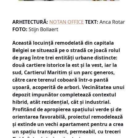
ARHITECTURĂ:
NOTAN OFFICE
TEXT:
Anca Rotar
FOTO:
Stijn Bollaert
Această locuință remodelată din capitala
Belgiei se situează pe o stradă ce joacă rolul
de prag între trei entități urbane distincte:
două cartiere istorice la est și la vest, iar la
sud, Cartierul Maritim și un parc generos,
către care terenul coboară într-o pantă
ușoară, acoperită de arbori. Vecinătatea unui
depozit impunător completează contextul
hibrid, atât rezidențial, cât și industrial.
Profitând de apropierea spațiului verde și de
orientarea favorabilă, proiectul remodelează
și extinde un vechi apartament pentru a crea
un spațiu transparent, permeabil, cu treceri