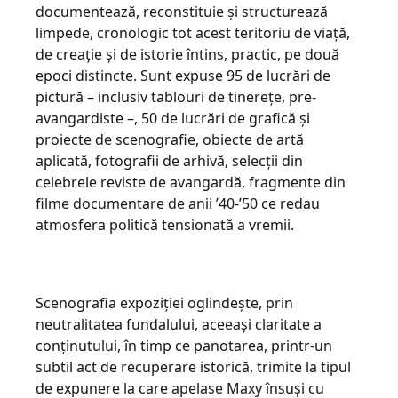
documentează, reconstituie și structurează
limpede, cronologic tot acest teritoriu de viață,
de creație și de istorie întins, practic, pe două
epoci distincte. Sunt expuse 95 de lucrări de
pictură – inclusiv tablouri de tinerețe, pre-
avangardiste –, 50 de lucrări de grafică și
proiecte de scenografie, obiecte de artă
aplicată, fotografii de arhivă, selecții din
celebrele reviste de avangardă, fragmente din
filme documentare de anii ’40-’50 ce redau
atmosfera politică tensionată a vremii.
Scenografia expoziției oglindește, prin
neutralitatea fundalului, aceeași claritate a
conținutului, în timp ce panotarea, printr-un
subtil act de recuperare istorică, trimite la tipul
de expunere la care apelase Maxy însuși cu