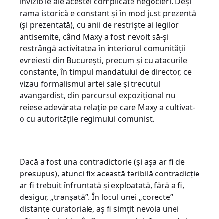
invizibile ale acestei complicate negocieri. Deși
rama istorică e constant și în mod just prezentă
(și prezentată), cu anii de restriște ai legilor
antisemite, când Maxy a fost nevoit să-și
restrângă activitatea în interiorul comunității
evreiești din București, precum și cu atacurile
constante, în timpul mandatului de director, ce
vizau formalismul artei sale și trecutul
avangardist, din parcursul expozițional nu
reiese adevărata relație pe care Maxy a cultivat-
o cu autoritățile regimului comunist.
Dacă a fost una contradictorie (și așa ar fi de
presupus), atunci fix această teribilă contradicție
ar fi trebuit înfruntată și exploatată, fără a fi,
desigur, „tranșată”. În locul unei „corecte”
distanțe curatoriale, aș fi simțit nevoia unei