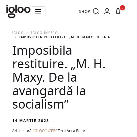
0
SHOP
IGLOO
IGLOO ÎNCERC
IMPOSIBILA RESTITUIRE. „M. H. MAXY. DE LA AVANGARDĂ L
Imposibila
restituire. „M. H.
Maxy. De la
avangardă la
socialism”
14 MARTIE 2023
Arhitectură:
IGLOO înCERC
Text: Anca Rotar