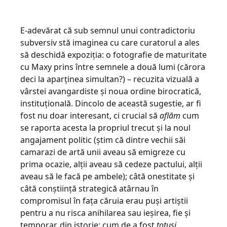
E-adevărat că sub semnul unui contradictoriu
subversiv stă imaginea cu care curatorul a ales
să deschidă expoziția: o fotografie de maturitate
cu Maxy prins între semnele a două lumi (cărora
deci la aparținea simultan?) – recuzita vizuală a
vârstei avangardiste și noua ordine birocratică,
instituțională. Dincolo de această sugestie, ar fi
fost nu doar interesant, ci crucial să
aflăm
cum
se raporta acesta la propriul trecut și la noul
angajament politic (știm că dintre vechii săi
camarazi de artă unii aveau să emigreze cu
prima ocazie, alții aveau să cedeze pactului, alții
aveau să le facă pe ambele); câtă onestitate și
câtă conștiință strategică atârnau în
compromisul în fața căruia erau puși artiștii
pentru a nu risca anihilarea sau ieșirea, fie și
temporar, din istorie; cum de a fost
totuși