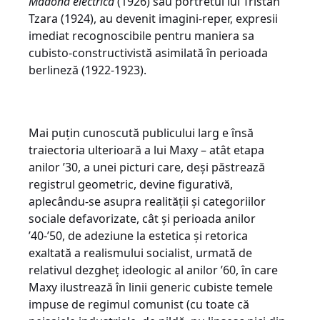
Madona electrică
(1926) sau portretul lui Tristan
Tzara (1924), au devenit imagini-reper, expresii
imediat recognoscibile pentru maniera sa
cubisto-constructivistă asimilată în perioada
berlineză (1922-1923).
Mai puțin cunoscută publicului larg e însă
traiectoria ulterioară a lui Maxy – atât etapa
anilor ’30, a unei picturi care, deși păstrează
registrul geometric, devine figurativă,
aplecându-se asupra realității și categoriilor
sociale defavorizate, cât și perioada anilor
’40-’50, de adeziune la estetica și retorica
exaltată a realismului socialist, urmată de
relativul dezgheț ideologic al anilor ’60, în care
Maxy ilustrează în linii generic cubiste temele
impuse de regimul comunist (cu toate că