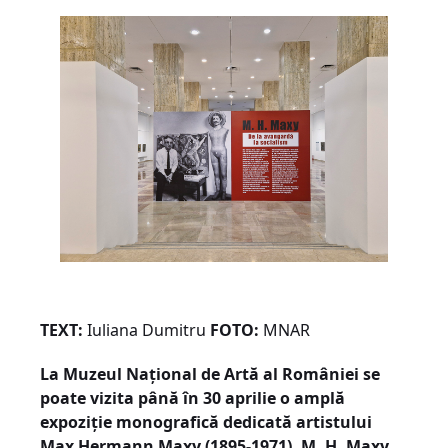
TEXT:
Iuliana Dumitru
FOTO:
MNAR
La Muzeul Național de Artă al României se
poate vizita până în 30 aprilie o amplă
expoziție monografică dedicată artistului
Max Hermann Maxy (1895-1971), M. H. Maxy.