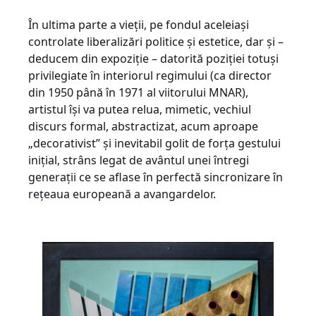
În ultima parte a vieții, pe fondul aceleiași
controlate liberalizări politice și estetice, dar și –
deducem din expoziție – datorită poziției totuși
privilegiate în interiorul regimului (ca director
din 1950 până în 1971 al viitorului MNAR),
artistul își va putea relua, mimetic, vechiul
discurs formal, abstractizat, acum aproape
„decorativist” și inevitabil golit de forța gestului
inițial, strâns legat de avântul unei întregi
generații ce se aflase în perfectă sincronizare în
rețeaua europeană a avangardelor.