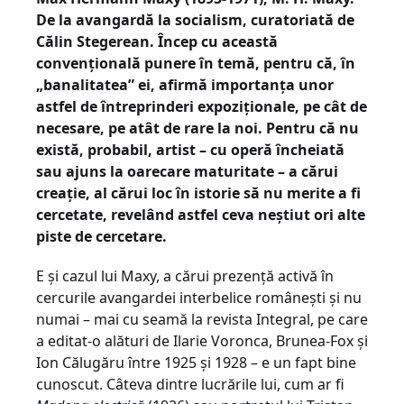
De la avangardă la socialism, curatoriată de
Călin Stegerean. Încep cu această
convențională punere în temă, pentru că, în
„banalitatea” ei, afirmă importanța unor
astfel de întreprinderi expoziționale, pe cât de
necesare, pe atât de rare la noi. Pentru că nu
există, probabil, artist – cu operă încheiată
sau ajuns la oarecare maturitate – a cărui
creație, al cărui loc în istorie să nu merite a fi
cercetate, revelând astfel ceva neștiut ori alte
piste de cercetare.
E și cazul lui Maxy, a cărui prezență activă în
cercurile avangardei interbelice românești și nu
numai – mai cu seamă la revista Integral, pe care
a editat-o alături de Ilarie Voronca, Brunea-Fox și
Ion Călugăru între 1925 și 1928 – e un fapt bine
cunoscut. Câteva dintre lucrările lui, cum ar fi