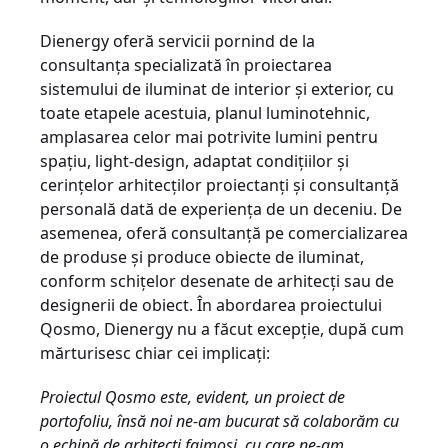
Dienergy oferă servicii pornind de la
consultanța specializată în proiectarea
sistemului de iluminat de interior și exterior, cu
toate etapele acestuia, planul luminotehnic,
amplasarea celor mai potrivite lumini pentru
spațiu, light-design, adaptat condițiilor și
cerințelor arhitecților proiectanți și consultanță
personală dată de experiența de un deceniu. De
asemenea, oferă consultanță pe comercializarea
de produse și produce obiecte de iluminat,
conform schițelor desenate de arhitecți sau de
designerii de obiect. În abordarea proiectului
Qosmo, Dienergy nu a făcut excepție, după cum
mărturisesc chiar cei implicați:
Proiectul Qosmo este, evident, un proiect de
portofoliu, însă noi ne-am bucurat să colaborăm cu
o echipă de arhitecți faimoși, cu care ne-am