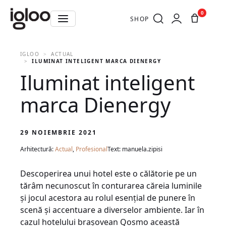
0
SHOP
IGLOO
ACTUAL
ILUMINAT INTELIGENT MARCA DIENERGY
Iluminat inteligent
marca Dienergy
29 NOIEMBRIE 2021
Arhitectură:
Actual
,
Profesional
Text: manuela.zipisi
Descoperirea unui hotel este o călătorie pe un
tărâm necunoscut în conturarea căreia luminile
și jocul acestora au rolul esențial de punere în
scenă și accentuare a diverselor ambiente. Iar în
cazul hotelului brașovean Qosmo această