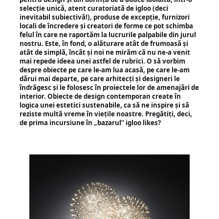
selecție unică, atent curatoriată de igloo (deci
inevitabil subiectivă!), produse de excepție, furnizori
locali de încredere și creatori de forme ce pot schimba
felul în care ne raportăm la lucrurile palpabile din jurul
nostru. Este, în fond, o alăturare atât de frumoasă și
atât de simplă, încât și noi ne mirăm că nu ne-a venit
mai repede ideea unei astfel de rubrici. O să vorbim
despre obiecte pe care le-am lua acasă, pe care le-am
dărui mai departe, pe care arhitecți și designeri le
îndrăgesc și le folosesc în proiectele lor de amenajări de
interior. Obiecte de design contemporan create în
logica unei estetici sustenabile, ca să ne inspire și să
reziste multă vreme în viețile noastre. Pregătiți, deci,
de prima incursiune în „bazarul” igloo likes?