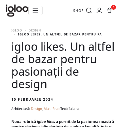
0
SHOP
IGLOO
DESIGN
IGLOO LIKES. UN ALTFEL DE BAZAR PENTRU PASIONAȚII DE 
igloo likes. Un altfel
de bazar pentru
pasionații de
design
15 FEBRUARIE 2024
Arhitectură:
Design
,
Must Read
Text: Iuliana
Noua rubrică
igloo likes
a pornit de la pasiunea noastră
pentru design și din dorința de a aduce laolaltă, într-o