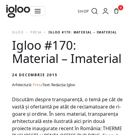
0
SHOP
IGLOO
PRESA
IGLOO #170: MATERIAL – IMATERIAL
Igloo #170:
Material – Imaterial
24 DECEMBRIE 2015
Arhitectură:
Presa
Text: Redacția Igloo
Discutăm despre transparenţă, o temă pe cât de
vas­tă şi ofertantă pe atât de reclamatoare de ri­
goare şi ordine. În sens material, transparenţa
arhitecturală este ilustrată aici prin două
proiecte inaugurate recent în România: THERME