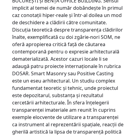
BUCUREŞTI şi BENŢA OFFICE BUILDING. Sensul
implicit al temei de număr dobândeşte în primul
caz conotaţii hiper-reale şi într-al doilea un mod
de deschidere a clădirii către comunitate.
Discuţia teoretică despre transparenţa clădirilor
înalte, exemplificată cu doi zgârie-nori SOM, ne
oferă apropierea critică faţă de căutarea
contemporană pentru o expresie arhitecturală
dematerializată. Acestor cazuri locale li se
adaugă patru proiecte internaţionale în rubrica
DOSAR. Smart Masonry sau Positive Casting
este un eseu arhitectural. Un studiu complex
fundamentat teoretic şi tehnic, unde proiectul
este depozitarul, substanţa şi rezultatul
cercetării arhitecturale.­ În sfera înţelegerii
transparenţei imateriale am reunit în cuprins
exemple elocvente de utilizare a transparenţei
ca instrument al reprezentării spaţiale, reacţii de
gherilă artistică la lipsa de transparenţă politică