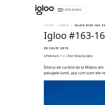
CATEGORII
IGLOO
PRESA
IGLOO #163-164: 
Igloo #163-16
30 IULIE 2015
Arhitectură:
Presa
Text: Redacția Igloo
Întorși de curând de la Milano am 
peisajele lumii, așa cum sunt ele 