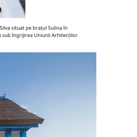
va situat pe brațul Sulina în
 sub îngrijirea Uniunii Arhitecților