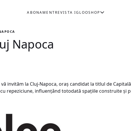
ABONAMENT
REVISTA IGLOO
SHOP
 NAPOCA
luj Napoca
vă invităm la Cluj-Napoca, oraş candidat la titlul de Capita
u repeziciune, influenţând totodată spaţiile construite şi 