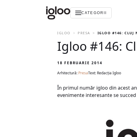
CATEGORII
IGLOO
PRESA
IGLOO #146: CLUJ
Igloo #146: C
18 FEBRUARIE 2014
Arhitectură:
Presa
Text: Redacția Igloo
În primul număr igloo din acest an 
evenimente interesante se succed c