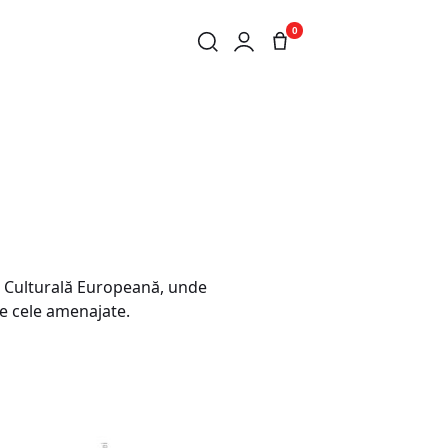
0
lă Culturală Europeană, unde
pe cele amenajate.