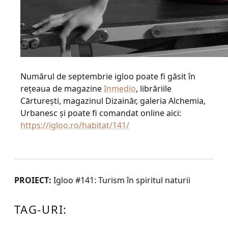
Numărul de septembrie igloo poate fi găsit în
reţeaua de magazine
Inmedio
, librăriile
Cărtureşti, magazinul Dizainăr, galeria Alchemia,
Urbanesc şi poate fi comandat online aici:
https://igloo.ro/habitat/141/
PROIECT:
Igloo #141: Turism în spiritul naturii
TAG-URI: