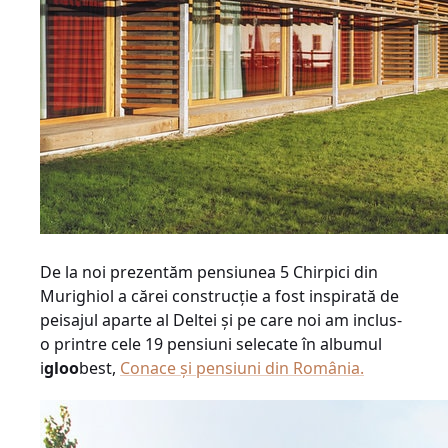
De la noi prezentăm pensiunea 5 Chirpici din
Murighiol a cărei construcţie a fost inspirată de
peisajul aparte al Deltei şi pe care noi am inclus-
o printre cele 19 pensiuni selecate în albumul
i
gloo
best,
Conace şi pensiuni din România.