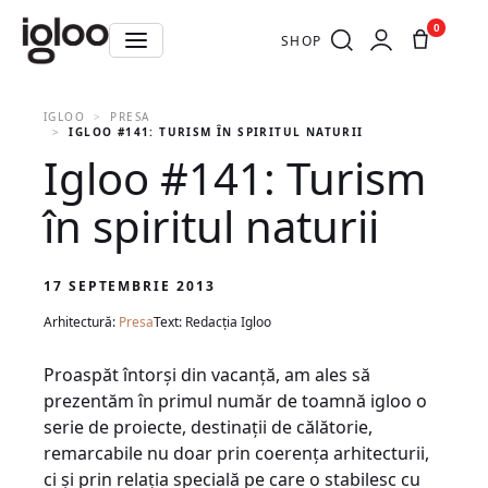
0
SHOP
IGLOO
PRESA
IGLOO #141: TURISM ÎN SPIRITUL NATURII
Igloo #141: Turism
în spiritul naturii
17 SEPTEMBRIE 2013
Arhitectură:
Presa
Text: Redacția Igloo
Proaspăt întorşi din vacanţă, am ales să
prezentăm în primul număr de toamnă igloo o
serie de proiecte, destinaţii de călătorie,
remarcabile nu doar prin coerenţa arhitecturii,
ci şi prin relaţia specială pe care o stabilesc cu