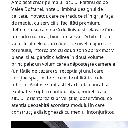
Amplasat chiar pe malul lacului Paltinu de pe
Valea Doftanei, hotelul îmbină designul de
calitate, inovator, care se traduce şi în grija faţă
de mediu, cu servicii şi facilităţi premium,
definindu-se ca o oază de linişte şi relaxare într-
un cadru natural, bine conservat. Arhitecţii au
valorificat cele două căderi de nivel majore ale
terenului, intercalate cu două zone aproximativ
plane, şi au gândit clădirea în două volume
principale: un volum care adăposteşte camerele
(unităţile de cazare) şi recepţia şi unul care
conţine spaţiile de zi, cele de utilităţi şi cele
tehnice. Ambele sunt astfel articulate încât să
exploateze optim configuraţia geometrică a
sitului, orientarea şi priveliştile, observându-se
atenţia deosebită acordată modului în care
construcţia dialoghează cu mediul înconjurător.