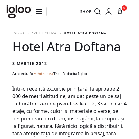
0
SHOP
IGLOO
ARHITECTURA
HOTEL ATRA DOFTANA
Hotel Atra Doftana
8 MARTIE 2012
Arhitectură:
Arhitectura
Text: Redacția Igloo
Într-o recentă excursie prin ţară, la aproape 2
000 de metri altitudine, am dat peste un peisaj
tulburător: zeci de pseudo-vile cu 2, 3 sau chiar 4
etaje, cu forme, culori şi materiale diverse, se
desprindeau din drum, distrugând, la propriu şi
la figurat, natura. Fără nicio logică a distribuirii,
fără atenţie faţă de integrarea în peisaj, fără