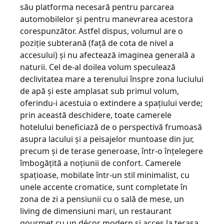
său platforma necesară pentru parcarea
automobilelor şi pentru manevrarea acestora
corespunzător. Astfel dispus, volumul are o
poziţie subterană (faţă de cota de nivel a
accesului) şi nu afectează imaginea generală a
naturii. Cel de-al doilea volum speculează
declivitatea mare a terenului înspre zona luciului
de apă şi este amplasat sub primul volum,
oferindu-i acestuia o extindere a spaţiului verde;
prin această deschidere, toate camerele
hotelului beneficiază de o perspectivă frumoasă
asupra lacului şi a peisajelor muntoase din jur,
precum şi de terase generoase, într-o înţelegere
îmbogăţită a noţiunii de confort. Camerele
spaţioase, mobilate într-un stil minimalist, cu
unele accente cromatice, sunt completate în
zona de zi a pensiunii cu o sală de mese, un
living de dimensiuni mari, un restaurant
gourmet cu un décor modern şi acces la terasa