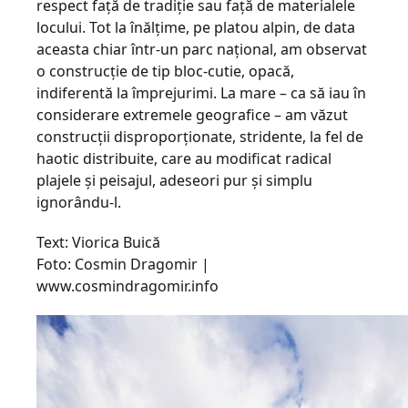
respect faţă de tradiţie sau faţă de materialele
locului. Tot la înălţime, pe platou alpin, de data
aceasta chiar într-un parc naţional, am observat
o construcţie de tip bloc-cutie, opacă,
indiferentă la împrejurimi. La mare – ca să iau în
considerare extremele geografice – am văzut
construcţii disproporţionate, stridente, la fel de
haotic distribuite, care au modificat radical
plajele şi peisajul, adeseori pur şi simplu
ignorându-l.
Text: Viorica Buică
Foto: Cosmin Dragomir |
www.cosmindragomir.info