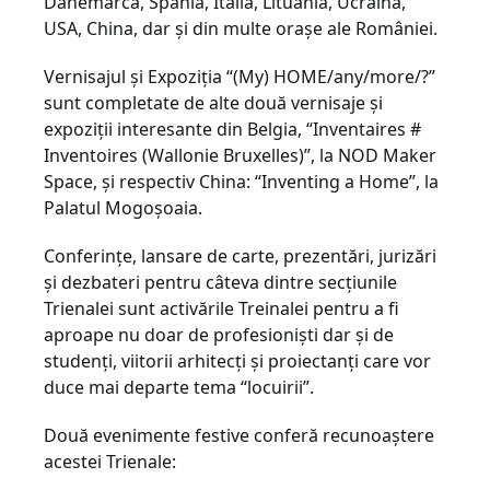
Danemarca, Spania, Italia, Lituania, Ucraina,
USA, China, dar și din multe orașe ale României.
Vernisajul și Expoziția “(My) HOME/any/more/?”
sunt completate de alte două vernisaje și
expoziții interesante din Belgia, “Inventaires #
Inventoires (Wallonie Bruxelles)”, la NOD Maker
Space, și respectiv China: “Inventing a Home”, la
Palatul Mogoșoaia.
Conferințe, lansare de carte, prezentări, jurizări
și dezbateri pentru câteva dintre secțiunile
Trienalei sunt activările Treinalei pentru a fi
aproape nu doar de profesioniști dar și de
studenți, viitorii arhitecți și proiectanți care vor
duce mai departe tema “locuirii”.
Două evenimente festive conferă recunoaștere
acestei Trienale: