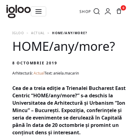
0
SHOP
IGLOO
ACTUAL
HOME/ANY/MORE?
HOME/any/more?
8 OCTOMBRIE 2019
Arhitectură:
Actual
Text: aniela.macarin
Cea de a treia ediție a Trienalei Bucharest East
Centric “HOME/any/more?” s-a deschis la
Universitatea de Arhitectură și Urbanism “Ion
Mincu” – București. Expoziția, conferințele și
seria de evenimente se derulează în Capitală
până în data de 20 octombrie și promint un
conținut dens și interesant.