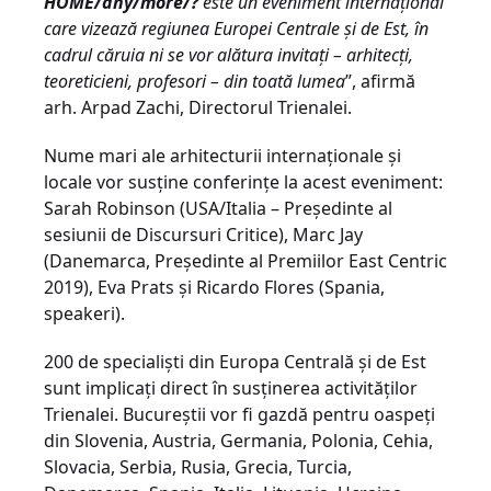
HOME/any/more/?
este un eveniment internațional
care vizează regiunea Europei Centrale și de Est, în
cadrul căruia ni se vor alătura invitați – arhitecți,
teoreticieni, profesori – din toată lumea
”, afirmă
arh. Arpad Zachi, Directorul Trienalei.
Nume mari ale arhitecturii internaționale și
locale vor susține conferințe la acest eveniment:
Sarah Robinson (USA/Italia – Președinte al
sesiunii de Discursuri Critice), Marc Jay
(Danemarca, Președinte al Premiilor East Centric
2019), Eva Prats și Ricardo Flores (Spania,
speakeri).
200 de specialiști din Europa Centrală și de Est
sunt implicați direct în susținerea activităților
Trienalei. Bucureștii vor fi gazdă pentru oaspeți
din Slovenia, Austria, Germania, Polonia, Cehia,
Slovacia, Serbia, Rusia, Grecia, Turcia,