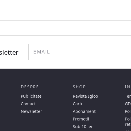
Email
sletter
DESPRE
SHOP
IN
Publicitate
Revista Igloo
Ter
Contact
Carti
GD
Newsletter
Abonament
Pol
Promotii
Pol
ret
Sub 10 lei