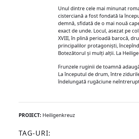
Unul dintre cele mai minunat roman
cisterciană a fost fondată la începu
demnă, sfidată de o mai nouă cape
exact de unde. Locul, asezat pe coli
XVIII, în plină perioadă barocă, dr
principalilor protagoniști, începînd 
Botezătorul și mulţi alții. La Heil
Frunzele ruginii de toamnă adaugă
La începutul de drum, între ziduril
îndelungată rugăciune neîntrerupt
PROIECT:
Heiligenkreuz
TAG-URI: