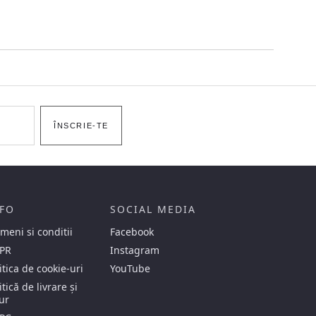
ÎNSCRIE-TE
FO
SOCIAL MEDIA
meni si conditii
Facebook
PR
Instagram
itica de cookie-uri
YouTube
itică de livrare și
ur