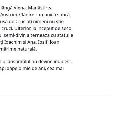
, lângă Viena. Mânăstirea
l Austriei. Clădire romanică sobră,
să de Cruciați nimeni nu știe
cruci. Ulterior, la început de secol
i semi-divin alternează cu statuile
ți Ioachim și Ana, Iosif, Ioan
i mărime naturală.
iu, ansamblul nu devine indigest.
e aproape o mie de ani, cea mai