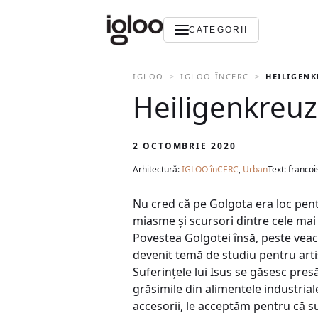
CATEGORII
IGLOO
IGLOO ÎNCERC
HEILIGENK
Heiligenkreuz
2 OCTOMBRIE 2020
Arhitectură:
IGLOO înCERC
,
Urban
Text: francoi
Nu cred că pe Golgota era loc pentr
miasme și scursori dintre cele mai
Povestea Golgotei însă, peste veac
devenit temă de studiu pentru artişt
Suferințele lui Isus se găsesc presă
grăsimile din alimentele industrial
accesorii, le acceptăm pentru că 