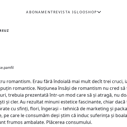
ABONAMENT
REVISTA IGLOO
SHOP
REUZ
se.pamfil
u romantism. Erau fără îndoială mai mult decît trei cruci, iar
 puțin romantice. Noțiunea însăși de romantism nu cred să fi
uri, trebuia prezentată într-un mod care să și atragă, nu d
i și cler. Au rezultat minuni estetice fascinante, chiar dacă 
rate cu sfinți, flori, îngeraşi – tehnică de marketing și pac
e, pe care le consumăm deşi știm că induc suferinţa și boala,
sunt frumos ambalate. Plăcerea consumului.