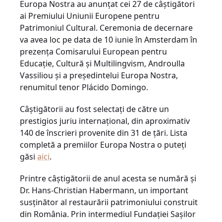
Europa Nostra au anunţat cei 27 de câştigători
ai Premiului Uniunii Europene pentru
Patrimoniul Cultural. Ceremonia de decernare
va avea loc pe data de 10 iunie în Amsterdam în
prezenţa Comisarului European pentru
Educaţie, Cultură şi Multilingvism, Androulla
Vassiliou şi a preşedintelui Europa Nostra,
renumitul tenor Plácido Domingo.
Câştigătorii au fost selectaţi de către un
prestigios juriu internaţional, din aproximativ
140 de înscrieri provenite din 31 de ţări. Lista
completă a premiilor Europa Nostra o puteţi
găsi
aici
.
Printre câştigătorii de anul acesta se numără şi
Dr. Hans-Christian Habermann, un important
susţinător al restaurării patrimoniului construit
din România. Prin intermediul Fundaţiei Saşilor