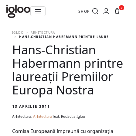
0
SHOP
IGLOO
ARHITECTURA
HANS-CHRISTIAN HABERMANN PRINTRE LAUREAŢII PREMIIL
Hans-Christian
Habermann printre
laureaţii Premiilor
Europa Nostra
13 APRILIE 2011
Arhitectură:
Arhitectura
Text: Redacția Igloo
Comisa Europeană împreună cu organizaţia