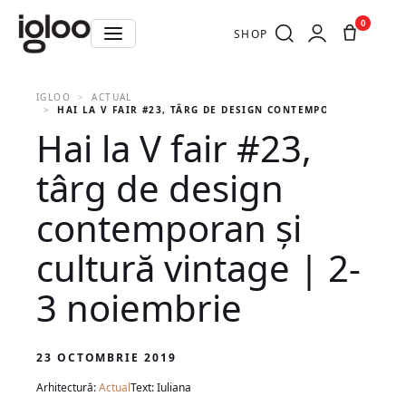
0
SHOP
IGLOO
ACTUAL
HAI LA V FAIR #23, TÂRG DE DESIGN CONTEMPORAN ȘI CULT
Hai la V fair #23,
târg de design
contemporan și
cultură vintage | 2-
3 noiembrie
23 OCTOMBRIE 2019
Arhitectură:
Actual
Text: Iuliana