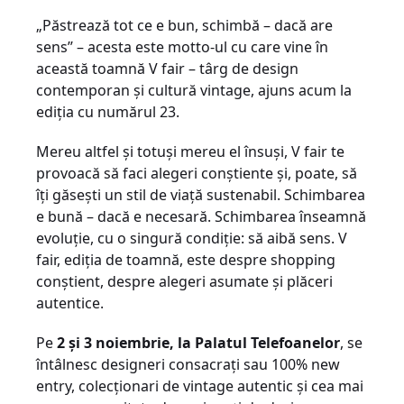
„Păstrează tot ce e bun, schimbă – dacă are
sens’’ – acesta este motto-ul cu care vine în
această toamnă V fair – târg de design
contemporan și cultură vintage, ajuns acum la
ediția cu numărul 23.
Mereu altfel și totuși mereu el însuși, V fair te
provoacă să faci alegeri conștiente și, poate, să
îți găsești un stil de viață sustenabil. Schimbarea
e bună – dacă e necesară. Schimbarea înseamnă
evoluție, cu o singură condiție: să aibă sens. V
fair, ediția de toamnă, este despre shopping
conștient, despre alegeri asumate și plăceri
autentice.
Pe
2 și 3 noiembrie, la Palatul Telefoanelor
, se
întâlnesc designeri consacrați sau 100% new
entry, colecționari de vintage autentic și cea mai