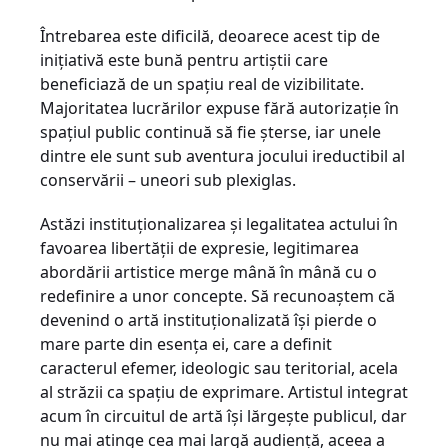
Întrebarea este dificilă, deoarece acest tip de
inițiativă este bună pentru artiștii care
beneficiază de un spațiu real de vizibilitate.
Majoritatea lucrărilor expuse fără autorizație în
spațiul public continuă să fie șterse, iar unele
dintre ele sunt sub aventura jocului ireductibil al
conservării – uneori sub plexiglas.
Astăzi instituționalizarea și legalitatea actului în
favoarea libertății de expresie, legitimarea
abordării artistice merge mână în mână cu o
redefinire a unor concepte. Să recunoaștem că
devenind o artă instituționalizată își pierde o
mare parte din esența ei, care a definit
caracterul efemer, ideologic sau teritorial, acela
al străzii ca spațiu de exprimare. Artistul integrat
acum în circuitul de artă își lărgește publicul, dar
nu mai atinge cea mai largă audiență, aceea a