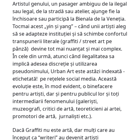
Artistul genului, un pasager ambiguu de la ilegal
sau legal, de la stradă sau atelier, ajunge fie la
închisoare sau participă la Bienala de la Veneția.
Tocmai acest „yin și yang” – când unii artiști aleg
să se adapteze instituției și să schimbe confortul
transpunerii literale (graffiti / street art pe
pânză) ­ devine tot mai nuanțat și mai complex.
În cele din urmă, atunci când ilegalitatea sa
implică adesea discreție și utilizarea
pseudonimului, Urban Art este astăzi indexată ­
etichetată! ­ pe rețelele social media. Această
evoluție este, în mod evident, o binefacere
pentru artiști, dar și pentru publicul lor și toți
intermediarii fenomenului (galeriști,
muzeografi, critici de artă, teoreticieni ai artei,
promotori de artă, jurnaliști etc.).
Dacă Graffiti nu este artă, dar mulți care au
început ca “writeri” au devenit artiști