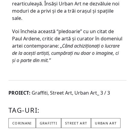
rearticuleayă. Însăşi Urban Art ne dezvăluie noi
moduri de a privi și de a trăi orașul și spațiile
sale.
Voi încheia această “pledoarie” cu un citat de
Paul Ardene, critic de artă și curator în domeniul
artei contemporane:
„Când achiziționați o lucrare
de la acești artiști, cumpărați nu doar o imagine, ci
și o parte din mit.”
PROIECT:
Graffiti, Street Art, Urban Art_ 3 / 3
TAG-URI:
CORINANI
GRAFITTI
STREET ART
URBAN ART