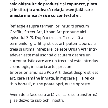
sale obișnuite de producție și expunere, piața
și instituția anulează relația esențială care
unește munca
in situ
cu contextul ei.
Reflecție asupra termenilor înrudiți precum
Graffiti, Street Art, Urban Art propune aici
episodul 3 /3. După o trecere în revistă a
termenilor graffiti și street art, putem aborda a
treia și ultima întrebare: ce este Urban Art? Într-
adevăr, este mai ușor să discutăm despre un
curent artistic care are un trecut și este introdus
cronologic, în istoria artei, precum
Impresionismul sau Pop Art, decât despre street
art, care rămâne în viață, în mișcare și, la fel ca
“hip hop-ul”, nu se poate opri, nu se oprește…
Avem de-a face cu o artă vie, care se transformă
și se dezvoltă sub ochii noștri.