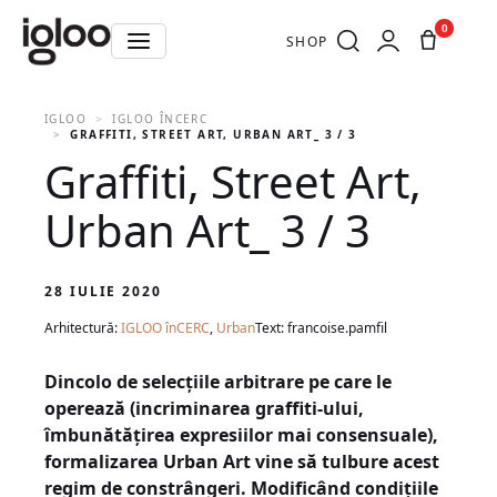
0
SHOP
IGLOO
IGLOO ÎNCERC
GRAFFITI, STREET ART, URBAN ART_ 3 / 3
Graffiti, Street Art,
Urban Art_ 3 / 3
28 IULIE 2020
Arhitectură:
IGLOO înCERC
,
Urban
Text: francoise.pamfil
Dincolo de selecțiile arbitrare pe care le
operează (incriminarea graffiti-ului,
îmbunătățirea expresiilor mai consensuale),
formalizarea Urban Art vine să tulbure acest
regim de constrângeri. Modificând condițiile