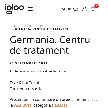
0
SHOP
IGLOO
ARHITECTURA
GERMANIA. CENTRU DE TRATAMENT
Germania. Centru
de tratament
23 SEPTEMBRIE 2011
Arhitectură:
Arhitectura
Text: Redacția Igloo
Text: Réka Ţugui
Foto: Adam Mørk
Prezentăm în continuare un proiect nominalizat
la
WAF 2011
, categoria
HEALTH
.