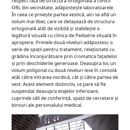
respect faţă de structura ortogonală a clinicii
ORL din vecinătate, adăposteşte laboratoarele.
În ceea ce priveşte partea vestică, aici se află un
volum mai liber, care se detaşează de structura
ortogonală atât de vizibilă şi stabileşte o
legătură vizuală cu clinica de Pediatrie situată în
apropiere. Primele două niveluri adăpostesc o
serie de spaţii pentru tratament, relaţionate cu
grădina înconjurătoare prin cromatica faţadelor
şi prin deschiderile generoase. Deasupra lor, un
volum poligonal cu două niveluri iese în consolă
atât către intrarea nordică, cât şi către partea de
vest. Acest element distinctiv, ce pare să fie
suspendat deasupra etajelor inferioare,
cuprinde săli de conferinţă, spaţii de cercetare şi
birouri ale personalului medical.