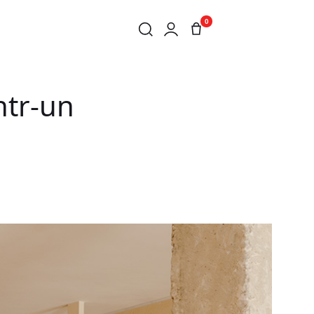
0
ONA
ntr-un