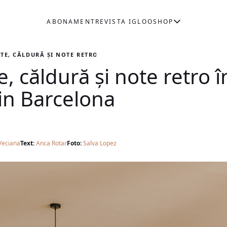
ABONAMENT
REVISTA IGLOO
SHOP
TE, CĂLDURĂ ȘI NOTE RETRO ÎNTR-UN APARTAMENT DIN BARCEL
e, căldură și note retro î
in Barcelona
 Veciana
Text:
Anca Rotar
Foto:
Salva Lopez