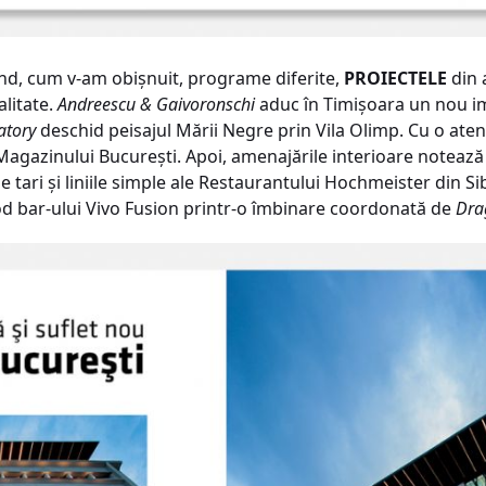
ând, cum v-am obişnuit, programe diferite,
PROIECTELE
din 
alitate.
Andreescu & Gaivoronschi
aduc în Timişoara un nou im
tory
deschid peisajul Mării Negre prin Vila Olimp. Cu o atenţ
agazinului Bucureşti. Apoi, amenajările interioare notează 
le tari şi liniile simple ale Restaurantului Hochmeister din S
food bar-ului Vivo Fusion printr-o îmbinare coordonată de
Dra