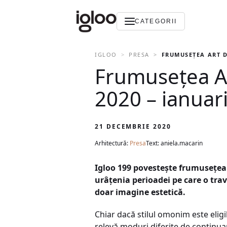
CATEGORII
IGLOO
PRESA
FRUMUSEȚEA ART D
Frumusețea A
2020 – ianuar
21 DECEMBRIE 2020
Arhitectură:
Presa
Text: aniela.macarin
Igloo 199 povesteşte frumuseţea 
urâţenia perioadei pe care o tra
doar imagine estetică.
Chiar dacă stilul omonim este elig
relevă moduri diferite de continuar