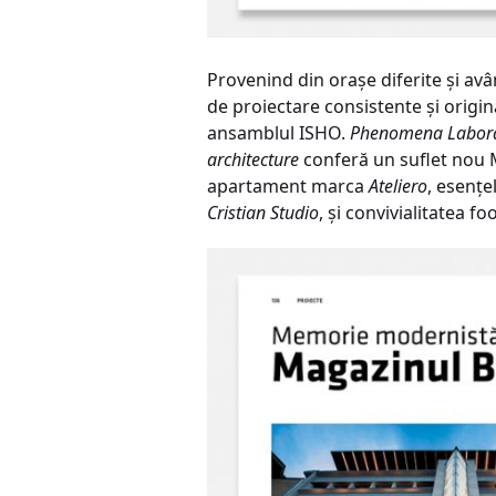
Provenind din oraşe diferite şi av
de proiectare consistente şi origin
ansamblul ISHO.
Phenomena Labora
architecture
conferă un suflet nou M
apartament marca
Ateliero
, esenţe
Cristian Studio
, şi convivialitatea 