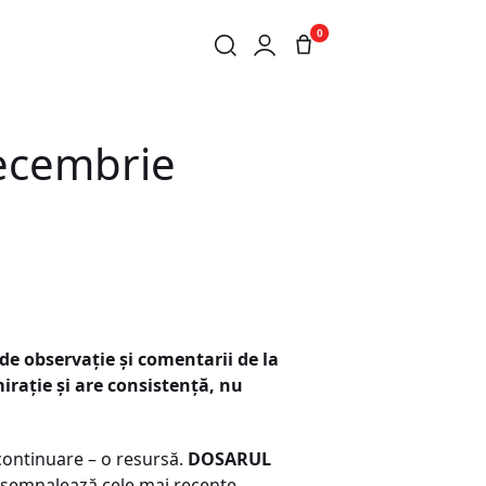
0
ecembrie
e observaţie şi comentarii de la
raţie şi are consistenţă, nu
continuare – o resursă.
DOSARUL
semnalează cele mai recente