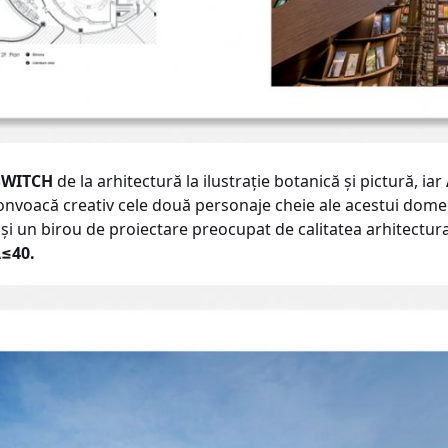
SWITCH
de la arhitectură la ilustraţie botanică şi pictură, iar
convoacă creativ cele două personaje cheie ale acestui domen
 un birou de proiectare preocupat de calitatea arhitectura
≤40.