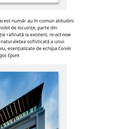
acest număr au în comun atitudini
obil de locuinţe, parte din
ie rafinată la existent,
re-act now
naturaleţea sofisticată a unui
ibiu, esenţializate de echipa
Corvin
goş Epure
.