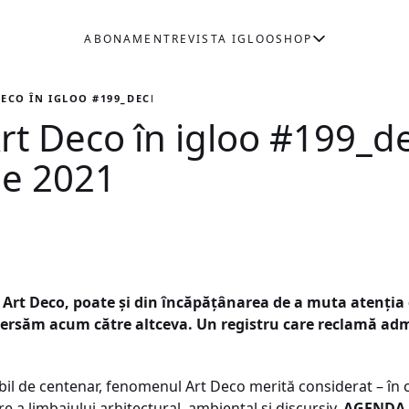
ABONAMENT
REVISTA IGLOO
SHOP
ECO ÎN IGLOO #199_DECEMBRIE 2020 – IANUARIE 2021
rt Deco în igloo #199_d
ie 2021
Art Deco, poate şi din încăpăţânarea de a muta atenţia d
versăm acum către altceva. Un registru care reclamă admi
ibil de centenar, fenomenul Art Deco merită considerat – în 
e a limbajului arhitectural, ambiental şi discursiv.
AGENDA