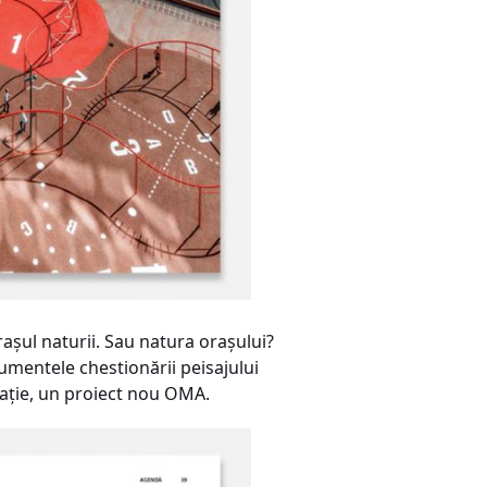
aşul naturii. Sau natura oraşului?
umentele chestionării peisajului
raţie, un proiect nou OMA.