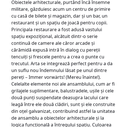
Obiectele arhitecturale, purtând încă însemne
militare, găzduiesc acum un centru de primire
cu casă de bilete şi magazin, dar şi un bar, un
restaurant şi un spaţiu de joacă pentru copii.
Principala restaurare a fost adusă vastului
spaţiu expoziţional, alcătuit dintr-o serie
continuă de camere ale căror arcade şi
cărămidă expusă intră în dialog cu pereţii
tencuiţi şi frescele pentru a crea o punte cu
trecutul. Arta se integrează perfect pentru a da
un suflu nou îndemnului lăsat pe unul dintre
pereţi – Immer vorwärts! (Mereu înainte!).
Celelalte elemente noi ale ansamblului, cum ar fi
grilajele suplimentare, balustradele, uşile şi cele
două punţi suspendate deasupra lacului care
leagă între ele două clădiri, sunt şi ele construite
din oţel galvanizat, contribuind astfel la unitatea
de ansamblu a obiectelor arhitecturale şi la
logica funcţională a întregului spaţiu. Culoarea