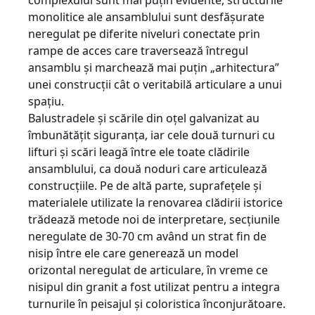
complexului sunt mai puţin evidente, structurile
monolitice ale ansamblului sunt desfăşurate
neregulat pe diferite niveluri conectate prin
rampe de acces care traversează întregul
ansamblu şi marchează mai puţin „arhitectura”
unei construcţii cât o veritabilă articulare a unui
spaţiu.
Balustradele şi scările din oţel galvanizat au
îmbunătăţit siguranţa, iar cele două turnuri cu
lifturi şi scări leagă între ele toate clădirile
ansamblului, ca două noduri care articulează
construcţiile. Pe de altă parte, suprafeţele şi
materialele utilizate la renovarea clădirii istorice
trădează metode noi de interpretare, secţiunile
neregulate de 30-70 cm având un strat fin de
nisip între ele care generează un model
orizontal neregulat de articulare, în vreme ce
nisipul din granit a fost utilizat pentru a integra
turnurile în peisajul şi coloristica înconjurătoare.