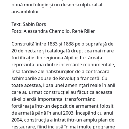
nouă morfologie şi un desen sculptural al
ansamblului.
Text: Sabin Borş
Foto: Alessandra Chemollo, René Riller
Construită între 1833 şi 1838 pe o suprafaţă de
20 de hectare şi catalogată drept cea mai mare
fortificaţie din regiunea Alpilor, fortăreaţa
reprezintă una dintre încercările monumentale,
însă tardive ale habsburgilor de a contracara
schimbările aduse de Revoluţia franceză. Cu
toate acestea, lipsa unei ameninţări reale în anii
care au urmat construcţiei au făcut ca aceasta
să-şi piardă importanţa, transformând
fortăreaţa într-un depozit de armament folosit
de armată până în anul 2003. Începând cu anul
2004, construcţia a intrat într-un amplu plan de
restaurare, fiind inclusă în mai multe programe