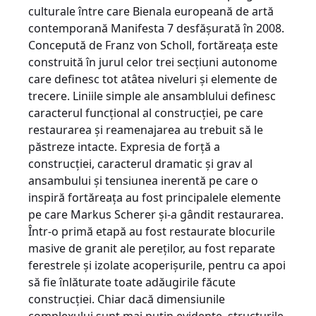
culturale între care Bienala europeană de artă
contemporană Manifesta 7 desfăşurată în 2008.
Concepută de Franz von Scholl, fortăreaţa este
construită în jurul celor trei secţiuni autonome
care definesc tot atâtea niveluri şi elemente de
trecere. Liniile simple ale ansamblului definesc
caracterul funcţional al construcţiei, pe care
restaurarea şi reamenajarea au trebuit să le
păstreze intacte. Expresia de forţă a
construcţiei, caracterul dramatic şi grav al
ansambului şi tensiunea inerentă pe care o
inspiră fortăreaţa au fost principalele elemente
pe care Markus Scherer şi-a gândit restaurarea.
Într-o primă etapă au fost restaurate blocurile
masive de granit ale pereţilor, au fost reparate
ferestrele şi izolate acoperişurile, pentru ca apoi
să fie înlăturate toate adăugirile făcute
construcţiei. Chiar dacă dimensiunile