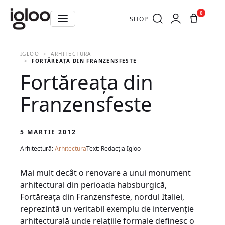
0
SHOP
IGLOO
ARHITECTURA
FORTĂREAŢA DIN FRANZENSFESTE
Fortăreaţa din
Franzensfeste
5 MARTIE 2012
Arhitectură:
Arhitectura
Text: Redacția Igloo
Mai mult decât o renovare a unui monument
arhitectural din perioada habsburgică,
Fortăreaţa din Franzensfeste, nordul Italiei,
reprezintă un veritabil exemplu de intervenţie
arhitecturală unde relaţiile formale definesc o