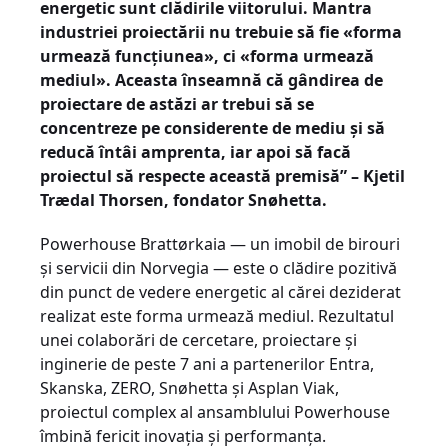
energetic sunt clădirile viitorului. Mantra
industriei proiectării nu trebuie să fie «forma
urmează funcţiunea», ci «forma urmează
mediul». Aceasta înseamnă că gândirea de
proiectare de astăzi ar trebui să se
concentreze pe considerente de mediu și să
reducă întâi amprenta, iar apoi să facă
proiectul să respecte această premisă” – Kjetil
Trædal Thorsen, fondator Snøhetta.
Powerhouse Brattørkaia — un imobil de birouri
şi servicii din Norvegia — este o clădire pozitivă
din punct de vedere energetic al cărei deziderat
realizat este forma urmează mediul. Rezultatul
unei colaborări de cercetare, proiectare și
inginerie de peste 7 ani a partenerilor Entra,
Skanska, ZERO, Snøhetta și Asplan Viak,
proiectul complex al ansamblului Powerhouse
îmbină fericit inovaţia şi performanţa.