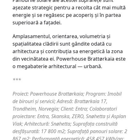
Panourile solare ale acestei suprafeţe sunt
așezate strategic pentru a recolta cât mai multă
energie şi se regăsesc pe acoperiș și în partea
superioară a fațadei.
Amplasamentul, orientarea, volumetria şi
spaţialitatea clădirii sunt gândite odată cu
arhitectura și contribuţia sa energetică la zona
din vecinătatea ei. Powerhouse Brattørkaia este
o megabaterie arhitectural — urbană.
***
Proiect: Powerhouse Brattørkaia; Program: Imobil
de birouri şi servicii; Adresă: Brattørkaia 17,
Trondheim, Norvegia; Client: Entra; Colaboratori
proiectare: Entra, Skanska, ZERO, Snøhetta şi Asplan
Viak; Arhitectură: Snøhetta; Suprafaţa construită
desfăşurată: 17 800 m2; Suprafaţă panouri solare: 2
867 m2; Performanţă energetică: 458 457 kWh/an;