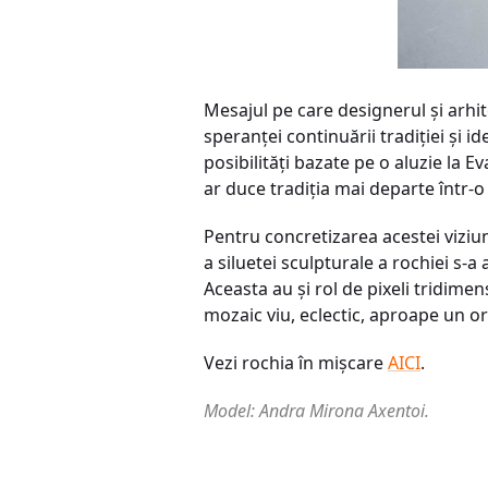
Mesajul pe care designerul și arhite
speranței continuării tradiției și i
posibilități bazate pe o aluzie la Ev
ar duce tradiția mai departe într
Pentru concretizarea acestei viziun
a siluetei sculpturale a rochiei s-
Aceasta au și rol de pixeli tridime
mozaic viu, eclectic, aproape un or
Vezi rochia în mișcare
AICI
.
Model: Andra Mirona Axentoi.