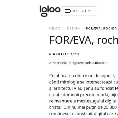
CATEGORII
IGLOO
DESIGN
FORÆVA, ROCHIA 
FORÆVA, rochi
6 APRILIE 2018
Arhitectură:
Design
Text: aniela.macarin
Colaborarea dintre un designer și 
când mitologia se intersectează cu 
și arhitectul Vlad Țenu au fondat 
creații domenii precum moda, bijut
reinventare a meșteșugului digital 
cristal. Din nu mai puțin de 25 000
românesc reconstruit digital care a