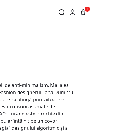
0
ii de anti-minimalism. Mai ales
i. Fashion designerul Lana Dumitru
une să atingă prin viitoarele
acestei misuni asumate de
tă în curând este o rochie din
opular întâlnit pe un covor
agia” designului algoritmic și a