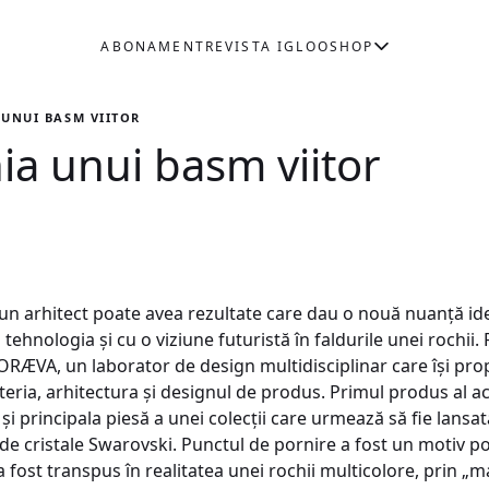
ABONAMENT
REVISTA IGLOO
SHOP
UNUI BASM VIITOR
a unui basm viitor
un arhitect poate avea rezultate care dau o nouă nuanță ide
tehnologia și cu o viziune futuristă în faldurile unei rochi
FORÆVA, un laborator de design multidisciplinar care își prop
eria, arhitectura și designul de produs. Primul produs al 
și principala piesă a unei colecții care urmează să fie lansa
 de cristale Swarovski. Punctul de pornire a fost un motiv p
 fost transpus în realitatea unei rochii multicolore, prin „m