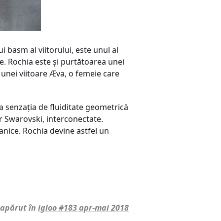
i basm al viitorului, este unul al
ice. Rochia este și purtătoarea unei
ul unei viitoare Æva, o femeie care
La senzația de fluiditate geometrică
or Swarovski, interconectate.
ganice. Rochia devine astfel un
 apărut în
igloo #183 apr-mai 2018