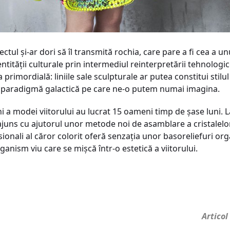
ctul și-ar dori să îl transmită rochia, care pare a fi cea a unu
dentității culturale prin intermediul reinterpretării tehnolog
a primordială: liniile sale sculpturale ar putea constitui stil
-o paradigmă galactică pe care ne-o putem numai imagina.
i a modei viitorului au lucrat 15 oameni timp de șase luni. 
a ajuns cu ajutorul unor metode noi de asamblare a cristalel
nsionali al căror colorit oferă senzația unor basoreliefuri or
ganism viu care se mișcă într-o estetică a viitorului.
Articol