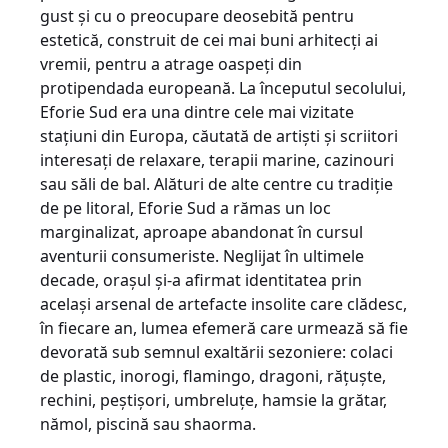
gust și cu o preocupare deosebită pentru
estetică, construit de cei mai buni arhitecți ai
vremii, pentru a atrage oaspeți din
protipendada europeană. La începutul secolului,
Eforie Sud era una dintre cele mai vizitate
stațiuni din Europa, căutată de artiști și scriitori
interesați de relaxare, terapii marine, cazinouri
sau săli de bal. Alături de alte centre cu tradiție
de pe litoral, Eforie Sud a rămas un loc
marginalizat, aproape abandonat în cursul
aventurii consumeriste. Neglijat în ultimele
decade, orașul și-a afirmat identitatea prin
același arsenal de artefacte insolite care clădesc,
în fiecare an, lumea efemeră care urmează să fie
devorată sub semnul exaltării sezoniere: colaci
de plastic, inorogi, flamingo, dragoni, rățuște,
rechini, peștișori, umbreluțe, hamsie la grătar,
nămol, piscină sau shaorma.