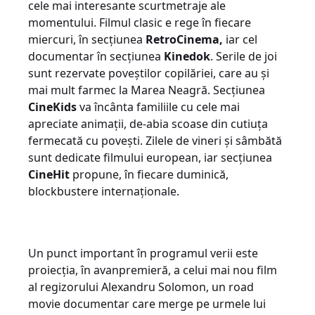
cele mai interesante scurtmetraje ale
momentului. Filmul clasic e rege în fiecare
miercuri, în secțiunea
RetroCinema,
iar cel
documentar în secțiunea
Kinedok
. Serile de joi
sunt rezervate poveștilor copilăriei, care au și
mai mult farmec la Marea Neagră. Secțiunea
CineKids
va încânta familiile cu cele mai
apreciate animații, de-abia scoase din cutiuța
fermecată cu povești. Zilele de vineri și sâmbătă
sunt dedicate filmului european, iar secțiunea
CineHit
propune, în fiecare duminică,
blockbustere internaționale.
Un punct important în programul verii este
proiecția, în avanpremieră, a celui mai nou film
al regizorului Alexandru Solomon, un road
movie documentar care merge pe urmele lui