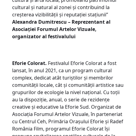
cultura și arta locală, promovând patrimoniul
cultural și natural al zonei și contribuind la
creșterea vizibilității și reputației stațiunii”
Alexandra Dumitrescu –
Reprezentant al
Asociației Forumul Artelor Vizuale,
organizator al festivalului
Eforie Colorat.
Festivalul Eforie Colorat a fost
lansat, în anul 2021, ca un program cultural
complex, dedicat atât turiștilor și membrilor
comunității locale, cât și comunității artistice sau
grupurilor de ecologie la nivel național. Cu toții
au la dispoziție, anual, o serie de rezidențe
creative și educative la Eforie Sud. Organizat de
Asociația Forumul Artelor Vizuale, în parteneriat
cu Centrul Ceh, Primăria Orașului Eforie și Radef
România Film, programul Eforie Colorat își