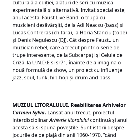
culturală a ediției, alături de seri cu muzică
experimentală și alternativă. Invitat special este,
anul acesta, Faust Live Band, o trupă cu
muzicieni desăvârșiți, de la Adi Neacsu (bass) și
Lucas Contreras (chitara), la Horia Stanciu (tobe)
și Denis Negulescu (DJ). Cât despre Faust.. un
muzician rebel, care a trecut printr-o serie de
trupe interesante, de la Subcarpați și Celula de
Criză, la U.N.D.E și sr71, înainte de a imagina o
nouă formulă de show, un proiect cu influențe
jazz, soul, funk, hip-hop și drum and bass.
MUZEUL LITORALULUI. Reabilitarea Arhivelor
Carmen Sylva
.
Lansat anul trecut, proiectul
interdisciplinar
Arhivele litoralului
continuă și anul
acesta să-și spună poveștile. Sunt istorii despre
jocurile de pe plajă din anii 1960-1970, “când