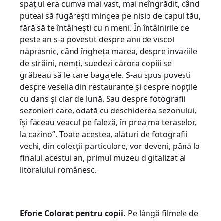
spațiul era cumva mai vast, mai neîngrădit, când
puteai să fugărești mingea pe nisip de capul tău,
fără să te întâlnești cu nimeni. În întâlnirile de
peste an s-a povestit despre anii de viscol
năprasnic, când îngheța marea, despre invaziile
de străini, nemți, suedezi cărora copiii se
grăbeau să le care bagajele. S-au spus povești
despre veselia din restaurante și despre nopțile
cu dans și clar de lună. Sau despre fotografii
sezonieri care, odată cu deschiderea sezonului,
își făceau veacul pe faleză, în preajma teraselor,
la cazino”. Toate acestea, alături de fotografii
vechi, din colecții particulare, vor deveni, până la
finalul acestui an, primul muzeu digitalizat al
litoralului românesc.
Eforie Colorat pentru copii.
Pe lângă filmele de