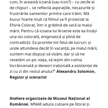
cum, în această icoană (sau icon?) – cu zecile ei
de chipuri -, se reflectă aspirațiile, necazurile și
frustrările oamenilor printre care trăim. Mă
bucur foarte mult că filmul va fi proiectat la
Eforie Colorat, într-o grădină de vară la malul
mării. Pentru că icoana lui Arsenie este ea însăși
una viu colorată, enigmatică și plină de
contradicții. Ea promite tot felul de lucruri; și
unde altundeva decât în vacanță, pe malul mării,
suntem mai dispuși să visăm, dar și să ne
resetăm un pic viața, să ieșim din rutina
încrâncenată și deseori irațională a existenței de
zi cu zi din restul anului?”
Alexandru Solomon,
Regizor și scenarist
Ateliere organizate de Muzeul Național al
României.
MNAR aduce culoare pe litoral și