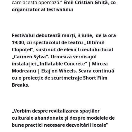
care acesta operează.”
Emil Cristian Ghiță,
co-
organizator al festivalului
Festivalul debutează marți, 3 iulie, de la ora
19:00, cu spectacolul de teatru „Ultimul
Clopoțel”, susținut de elevii Liceulului local
„Carmen Sylva”.
Urmează vernisajul
instalației „
Inflatable Concrete” | Mircea
Modreanu | Etaj on Wheels.
Seara continuă
cu o proiecție de scurtmetraje Short Film
Breaks.
„Vorbim despre revitalizarea spațiilor
culturale abandonate și despre modelele de
bune practici necesare dezvoltării locale”