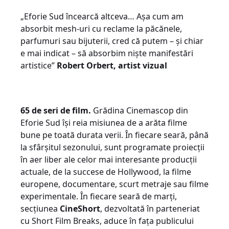
„Eforie Sud încearcă altceva… Așa cum am
absorbit mesh-uri cu reclame la păcănele,
parfumuri sau bijuterii, cred că putem – și chiar
e mai indicat – să absorbim niște manifestări
artistice”
Robert Orbert,
artist vizual
65 de seri de film.
Grădina Cinemascop din
Eforie Sud își reia misiunea de a arăta filme
bune pe toată durata verii. În fiecare seară, până
la sfârșitul sezonului, sunt programate proiecții
în aer liber ale celor mai interesante producții
actuale, de la succese de Hollywood, la filme
europene, documentare, scurt metraje sau filme
experimentale. În fiecare seară de marți,
secțiunea
CineShort
, dezvoltată în parteneriat
cu Short Film Breaks, aduce în fața publicului