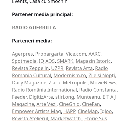
Events, Casa cu Smochin
Partener media principal:
RADIO GUERRILLA
Parteneri media:
Agerpres
,
Propargarta
,
Vice.com
,
AARC
,
Spotmedia
,
IQ ADS
,
SMARK
,
Magazin Istoric
,
Revista Zeppelin
,
UZPR
,
Revista Arta
,
Radio
Romania Cultural
,
Modernism.ro
,
Zile și Nopți
,
Daily Magazine
,
Ziarul Metropolis
,
MovieNews
,
Radio România Internațional
,
Radio Constanța
,
Feeder
,
DigitizArte
,
stiri.ong
,
Munteanu
,
E T A J
Magazine
,
Arte Vezi
,
CineGhid
,
CineFan
,
Empower Artists Mag
,
HAPP
,
CineMap
,
Igloo
,
Revista Atelierul,
Marketwatch,
Eforie Sus