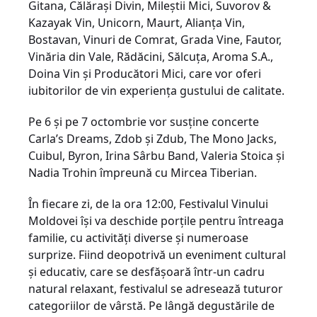
Gitana, Călărași Divin, Mileștii Mici, Suvorov &
Kazayak Vin, Unicorn, Maurt, Alianța Vin,
Bostavan, Vinuri de Comrat, Grada Vine, Fautor,
Vinăria din Vale, Rădăcini, Sălcuța, Aroma S.A.,
Doina Vin și Producători Mici, care vor oferi
iubitorilor de vin experiența gustului de calitate.
Pe 6 și pe 7 octombrie vor susține concerte
Carla’s Dreams, Zdob și Zdub, The Mono Jacks,
Cuibul, Byron, Irina Sârbu Band, Valeria Stoica și
Nadia Trohin împreună cu Mircea Tiberian.
În fiecare zi, de la ora 12:00, Festivalul Vinului
Moldovei își va deschide porțile pentru întreaga
familie, cu activități diverse și numeroase
surprize. Fiind deopotrivă un eveniment cultural
și educativ, care se desfășoară într-un cadru
natural relaxant, festivalul se adresează tuturor
categoriilor de vârstă. Pe lângă degustările de