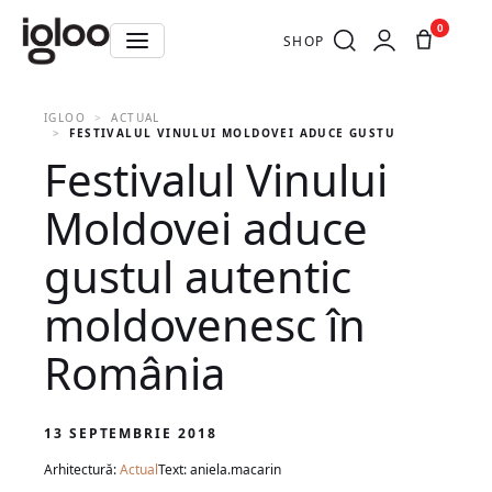
0
SHOP
IGLOO
ACTUAL
FESTIVALUL VINULUI MOLDOVEI ADUCE GUSTUL AUTENTIC 
Festivalul Vinului
Moldovei aduce
gustul autentic
moldovenesc în
România
13 SEPTEMBRIE 2018
Arhitectură:
Actual
Text: aniela.macarin