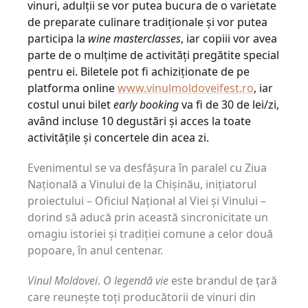
vinuri, adulții se vor putea bucura de o varietate
de preparate culinare tradiționale și vor putea
participa la
wine masterclasses
, iar copiii vor avea
parte de o mulțime de activități pregătite special
pentru ei. Biletele pot fi achiziționate de pe
platforma online
www.vinulmoldoveifest.ro
, iar
costul unui bilet
early booking
va fi de 30 de lei/zi,
având incluse 10 degustări și acces la toate
activitățile și concertele din acea zi.
Evenimentul se va desfășura în paralel cu Ziua
Națională a Vinului de la Chișinău, inițiatorul
proiectului – Oficiul Național al Viei și Vinului –
dorind să aducă prin această sincronicitate un
omagiu istoriei și tradiției comune a celor două
popoare, în anul centenar.
Vinul Moldovei
.
O legendă vie
este brandul de țară
care reunește toți producătorii de vinuri din