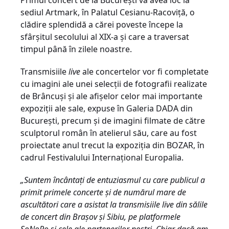
Primul concert de la București va avea loc la
sediul Artmark, în Palatul Cesianu-Racoviță, o
clădire splendidă a cărei poveste începe la
sfârșitul secolului al XIX-a și care a traversat
timpul până în zilele noastre.
Transmisiile
live
ale concertelor vor fi completate
cu imagini ale unei selecții de fotografii realizate
de Brâncuși și ale afișelor celor mai importante
expoziții ale sale, expuse în Galeria DADA din
București, precum și de imagini filmate de către
sculptorul român în atelierul său, care au fost
proiectate anul trecut la expoziția din BOZAR, în
cadrul Festivalului Internațional Europalia.
„Suntem încântați de entuziasmul cu care publicul a
primit primele concerte și de numărul mare de
ascultători care a asistat la transmisiile live din sălile
de concert din Brașov și Sibiu, pe platformele