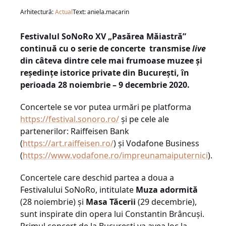
Arhitectură:
Actual
Text: aniela.macarin
Festivalul SoNoRo XV „Pasărea Măiastră”
continuă cu o serie de concerte transmise
live
din câteva dintre cele mai frumoase muzee și
reședințe istorice private din București, în
perioada 28 noiembrie – 9 decembrie 2020.
Concertele se vor putea urmări pe platforma
https://festival.sonoro.ro/
și pe cele ale
partenerilor: Raiffeisen Bank
(
https://art.raiffeisen.ro/
) și Vodafone Business
(
https://www.vodafone.ro/impreunamaiputernici
).
Concertele care deschid partea a doua a
Festivalului SoNoRo, intitulate
Muza adormită
(28 noiembrie) și
Masa Tăcerii
(29 decembrie),
sunt inspirate din opera lui Constantin Brâncuși.