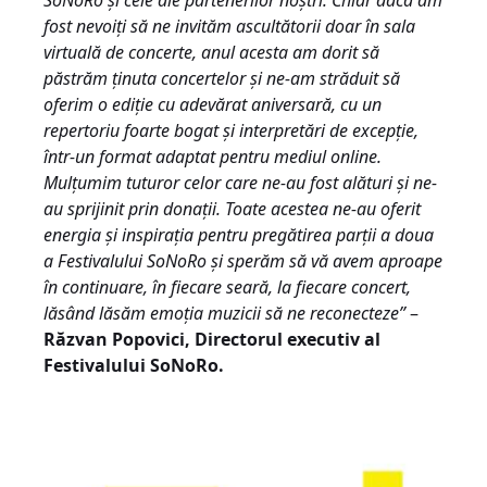
SoNoRo și cele ale partenerilor noștri. Chiar dacă am
fost nevoiți să ne invităm ascultătorii doar în sala
virtuală de concerte, anul acesta am dorit să
păstrăm ținuta concertelor și ne-am străduit să
oferim o ediție cu adevărat aniversară, cu un
repertoriu foarte bogat și interpretări de excepție,
într-un format adaptat pentru mediul online.
Mulțumim tuturor celor care ne-au fost alături și ne-
au sprijinit prin donații. Toate acestea ne-au oferit
energia și inspirația pentru pregătirea parții a doua
a Festivalului SoNoRo și sperăm să vă avem aproape
în continuare, în fiecare seară, la fiecare concert,
lăsând lăsăm emoția muzicii să ne reconecteze”
–
R
ăzvan Popovici, Directorul executiv al
Festivalului SoNoRo.