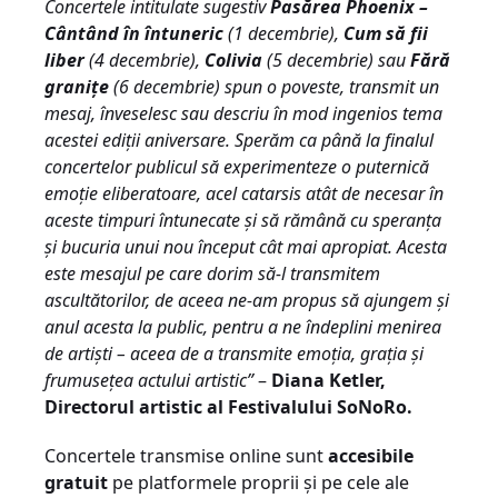
Concertele intitulate sugestiv
Pasărea Phoenix –
Cântând în întuneric
(1 decembrie),
Cum să fii
liber
(4 decembrie),
Colivia
(5 decembrie) sau
Fără
granițe
(6 decembrie) spun o poveste, transmit un
mesaj, înveselesc sau descriu în mod ingenios tema
acestei ediții aniversare. Sperăm ca până la finalul
concertelor publicul să experimenteze o puternică
emoție eliberatoare, acel catarsis atât de necesar în
aceste timpuri întunecate și să rămână cu speranța
și bucuria unui nou început cât mai apropiat. Acesta
este mesajul pe care dorim să-l transmitem
ascultătorilor, de aceea ne-am propus să ajungem și
anul acesta la public, pentru a ne îndeplini menirea
de artiști – aceea de a transmite emoția, grația și
frumusețea actului artistic”
–
Diana Ketler,
Directorul artistic al Festivalului SoNoRo.
Concertele transmise online sunt
accesibile
gratuit
pe platformele proprii și pe cele ale