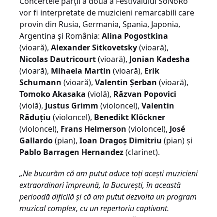
Concertele părții a doua a Festivalului SoNoRo
vor fi interpretate de muzicieni remarcabili care
provin din Rusia, Germania, Spania, Japonia,
Argentina și România:
Alina Pogostkina
(vioară),
Alexander Sitkovetsky
(vioară),
Nicolas Dautricourt
(vioară),
Jonian Kadesha
(vioară),
Mihaela Martin
(vioară),
Erik
Schumann
(vioară),
Valentin Șerban
(vioară),
Tomoko Akasaka
(violă),
Răzvan Popovici
(violă),
Justus Grimm
(violoncel),
Valentin
Răduțiu
(violoncel),
Benedikt Klöckner
(violoncel),
Frans Helmerson
(violoncel),
José
Gallardo
(pian),
Ioan Dragoș Dimitriu
(pian) și
Pablo Barragen Hernandez
(clarinet).
„Ne bucurăm că am putut aduce toți acești muzicieni
extraordinari împreună, la București, în această
perioadă dificilă și că am putut dezvolta un program
muzical complex, cu un repertoriu captivant.