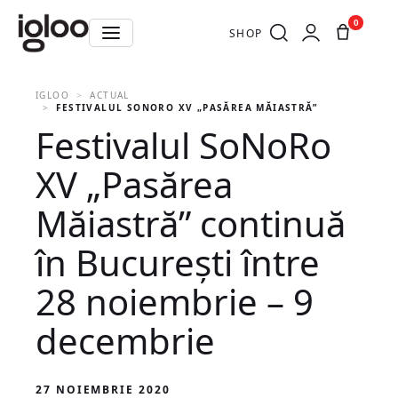
0
SHOP
IGLOO
ACTUAL
FESTIVALUL SONORO XV „PASĂREA MĂIASTRĂ” CONTINUĂ ÎN 
Festivalul SoNoRo
XV „Pasărea
Măiastră” continuă
în București între
28 noiembrie – 9
decembrie
27 NOIEMBRIE 2020