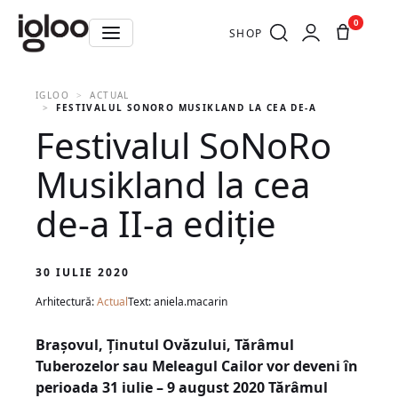
0
SHOP
IGLOO
ACTUAL
FESTIVALUL SONORO MUSIKLAND LA CEA DE-A II-A EDIȚIE
Festivalul SoNoRo
Musikland la cea
de-a II-a ediție
30 IULIE 2020
Arhitectură:
Actual
Text: aniela.macarin
Brașovul
, Ținutul Ovăzului,
Tărâmul
Tuberozelor
sau
Meleagul Cailor
vor deveni în
perioada 31 iulie – 9 august 2020
Tărâmul