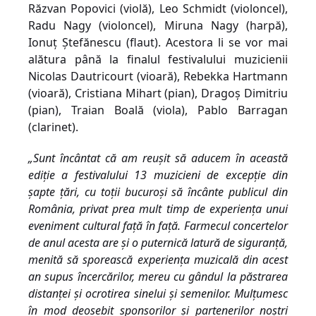
Răzvan Popovici (violă), Leo Schmidt (violoncel),
Radu Nagy (violoncel), Miruna Nagy (harpă),
Ionuț Ștefănescu (flaut). Acestora li se vor mai
alătura până la finalul festivalului muzicienii
Nicolas Dautricourt (vioară), Rebekka Hartmann
(vioară), Cristiana Mihart (pian), Dragoș Dimitriu
(pian), Traian Boală (viola), Pablo Barragan
(clarinet).
„Sunt
încântat
c
ă
am
reușit
s
ă
aducem în această
ediție a festivalului
13 muzicieni de
excepție
din
șapte
ță
ri, cu
toții
bucuroși
s
ă
încânte
publicul din
România
, privat prea mult timp de
experiența
unui
eveniment cultural față în față.
Farmecul concertelor
de anul acesta are și o puternică latură de siguranță,
menită să sporească experiența muzicală din acest
an supus încercărilor, mereu cu gândul la păstrarea
distanței și ocrotirea sinelui și semenilor. Mulțumesc
în mod deosebit sponsorilor și partenerilor noștri