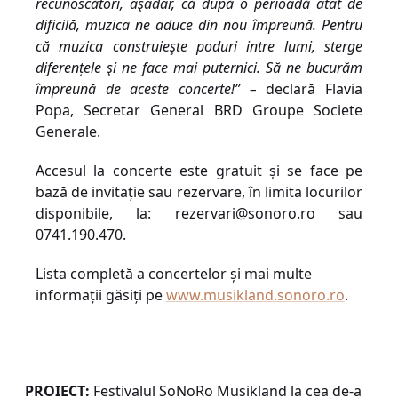
recunoscători
,
aşadar
,
că după o perioadă atât de
dificilă, muzica ne aduce din nou împreună. Pentru
că muzica construieşte poduri intre lumi, sterge
diferențele şi ne face mai puternici
.
Să ne bucurăm
împreună de aceste concerte!” –
declar
ă Flavia
Popa
,
Secretar General BRD Groupe Societe
Generale.
Accesul la concerte este gratuit și se face pe
bază de invitație sau rezervare, în limita locurilor
disponibile, la:
rezervari@sonoro.ro
sau
0741.190.470.
L
ista completă a concertelor și mai multe
informații găsiți pe
www.musikland.sonoro.ro
.
PROIECT:
Festivalul SoNoRo Musikland la cea de-a