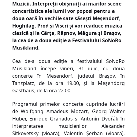
Muzicii.
I
nterpreții obișnuiți ai marilor scene
concertistice ale lumii vor
poposi
pentru a
doua oară în vechile sate săsești Meșendorf,
Hoghilag, Prod
și
Viscri și vor readuce muzica
clasică
și la Cârța,
Râșnov,
Măgura
și Brașov,
la cea de-a doua ediție a Festivalului SoNoRo
Musikland.
Cea de-a doua ediție a festivalului SoNoRo
Musikland începe vineri, 31 iulie, cu două
concerte în Meșendorf, județul Brașov, în
Tanzplatz, de la ora 19.00, și la Meșendorg
Gasthaus, de la ora 22.00.
Programul primelor concerte cuprinde lucrări
de Wolfgang Amadeus Mozart, Georg Walter
Huber, Enrique Granados și Antonín Dvořák în
interpretarea muzicienilor Alexander
Sitkovetsky (vioară), Valentin Șerban (vioară),