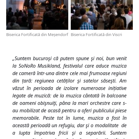
Biserica Fortificată din Meșendorf
Biserica Fortificată din Viscri
„Suntem bucuroşi că putem spune şi noi, bun venit
la SoNoRo Musikland, festivalul care aduce muzica
de cameră într-una dintre cele mai frumoase regiuni
din țară: regiunea cetăților şi satelor săseşti. Am
văzut în perioada de izolare numeroase inițiative
legate de muzică: de la muzica cântată în balcoane
de oameni obişnuiţi, pâna la mari orchestre care s-
au mobilizat de acasă pentru a oferi publicului piese
memorabile. Peste tot în lume, muzica a fost în
această perioadă un refugiu, dar şi o modalitate de
a lupta împotriva fricii şi a separării. Suntem