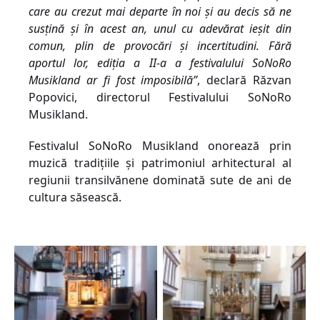
care au crezut mai departe în noi și au decis să ne
susțină și în acest an, unul cu adevărat ieșit din
comun, plin de provocări și incertitudini. Fără
aportul lor, ediția a II-a a festivalului SoNoRo
Musikland ar fi fost imposibilă”
, declară Răzvan
Popovici, directorul Festivalului SoNoRo
Musikland.
Festivalul SoNoRo Musikland onoreaz
ă
prin
muzic
ă
tradițiile și patrimoni
ul
arhitectural al
regiunii transilvănene dominată sute de ani de
cultura
săsească
.