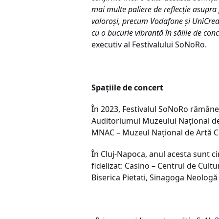
mai multe paliere de reflecție asupra p
valoroși, precum Vodafone și UniCredit
cu o bucurie vibrantă în sălile de conce
executiv al Festivalului SoNoRo.
Spațiile de concert
În 2023, Festivalul SoNoRo rămâne
Auditoriumul Muzeului Național de
MNAC – Muzeul Național de Artă C
În Cluj-Napoca, anul acesta sunt cin
fidelizat: Casino – Centrul de Cul
Biserica Pietati, Sinagoga Neologă