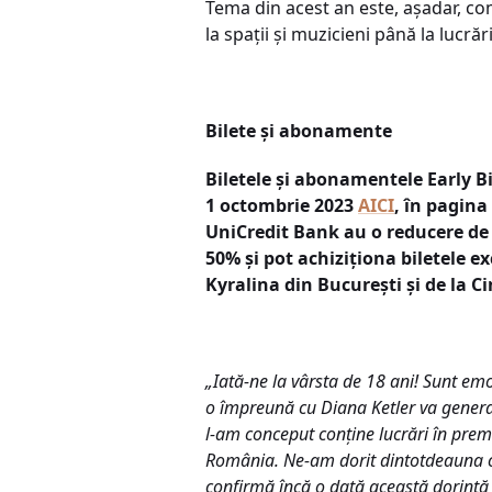
Tema din acest an este, așadar, com
la spații și muzicieni până la lucrări
Bilete și abonamente
Biletele și abonamentele Early Bi
1 octombrie 2023
AICI
, în pagina
UniCredit Bank au o reducere de 
50% și pot achiziționa biletele e
Kyralina din București și de la C
„Iată-ne la vârsta de 18 ani! Sunt emo
o împreună cu Diana Ketler va genera m
l-am conceput conține lucrări în premi
România. Ne-am dorit dintotdeauna ca pu
confirmă încă o dată această dorință p