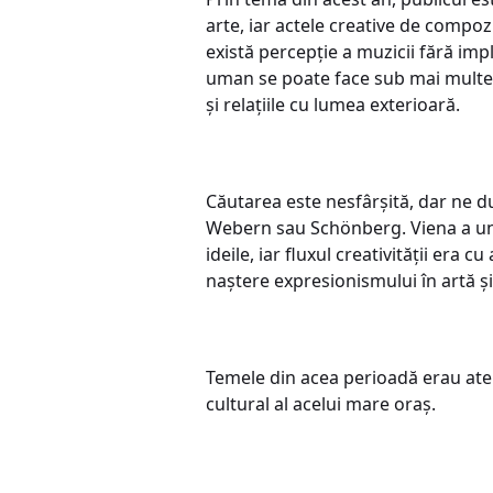
arte, iar actele creative de compoz
există percepție a muzicii fără imp
uman se poate face sub mai multe f
și relațiile cu lumea exterioară.
Căutarea este nesfârșită, dar ne d
Webern sau Schönberg. Viena a unit 
ideile, iar fluxul creativității era c
naștere expresionismului în artă ș
Temele din acea perioadă erau atemp
cultural al acelui mare oraș.