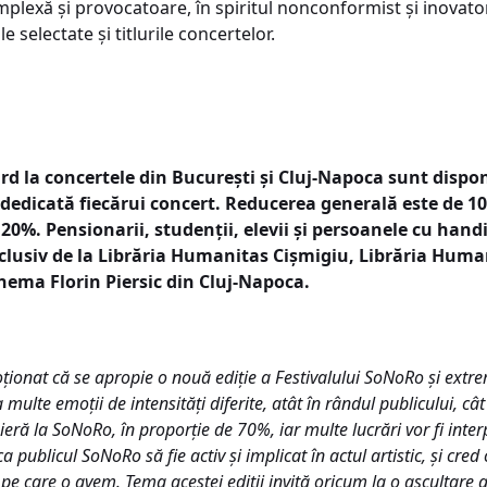
plexă și provocatoare, în spiritul nonconformist și inovator
le selectate și titlurile concertelor.
rd la concertele din București și Cluj-Napoca sunt dispo
 dedicată fiecărui concert.
Reducerea generală este de 10%
20%. Pensionarii, studenții, elevii și persoanele cu hand
xclusiv de la Librăria Humanitas Cișmigiu, Librăria Huma
inema Florin Piersic din Cluj-Napoca.
ționat că se apropie o nouă ediție a Festivalului SoNoRo și extre
ulte emoții de intensități diferite, atât în rândul publicului, cât
eră la SoNoRo, în proporție de 70%, iar multe lucrări vor fi inte
blicul SoNoRo să fie activ și implicat în actul artistic, și cred c
e care o avem. Tema acestei ediții invită oricum la o ascultare a