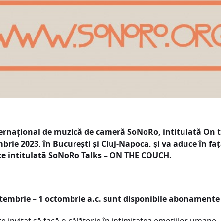
Internațional de muzică de cameră SoNoRo, intitulată On t
rie 2023, în București și Cluj-Napoca, și va aduce în faț
nte intitulată SoNoRo Talks – ON THE COUCH.
embrie – 1 octombrie a.c. sunt disponibile abonamente și
te invitat să facă o călătorie în intimitatea emoțiilor umane