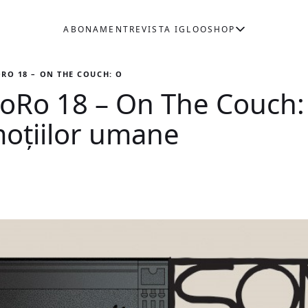
ABONAMENT
REVISTA IGLOO
SHOP
RO 18 – ON THE COUCH: O CĂLĂTORIE ÎN INTIMITATEA EMOȚIILO
NoRo 18 – On The Couch: 
moțiilor umane