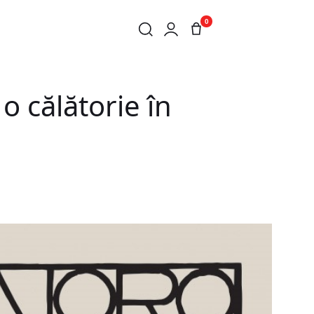
0
R UMANE
o călătorie în