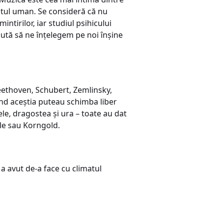
entul uman. Se consideră că nu
ntirilor, iar studiul psihicului
jută să ne înțelegem pe noi înșine
Beethoven, Schubert, Zemlinsky,
când aceștia puteau schimba liber
ctele, dragostea și ura – toate au dat
ele sau Korngold.
 a avut de-a face cu climatul