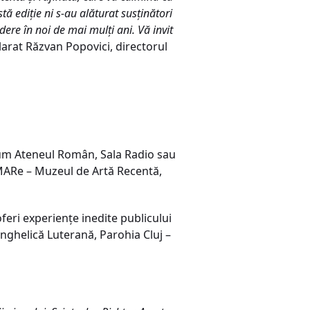
tă ediție ni s-au alăturat susținători
dere în noi de mai mulți ani. Vă invit
clarat Răzvan Popovici, directorul
cum Ateneul Român, Sala Radio sau
 MARe – Muzeul de Artă Recentă,
oferi experiențe inedite publicului
anghelică Luterană, Parohia Cluj –