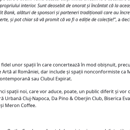
ropriului interior. Sunt deosebit de onorat și încântat că la aceas
 Bank, alături de sponsori și parteneri tradiționali care au încre
rte, și pot chiar să vă promit că va fi o ediție de colecție!”
, a de
 fidel unor spații în care concertează în mod obișnuit, pre
 Artă al României, dar include și spații nonconformiste ca
ontemporană sau Clubul Expirat.
ci spații noi, care vor aduce, poate, un public diferit și vor 
tură Urbană Cluj-Napoca, Da Pino & Oberjin Club, Biserica Ev
 și Meron Coffee.