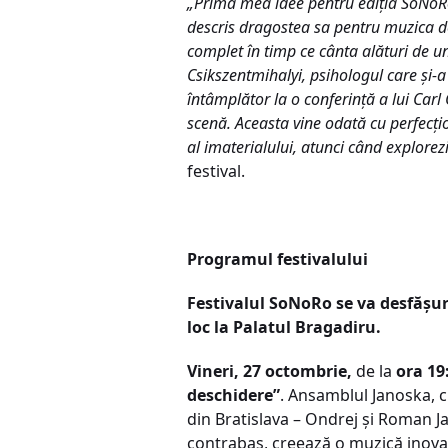
„Prima mea idee pentru ediția SoNoRo –
descris dragostea sa pentru muzica de
complet în timp ce cânta alături de un
Csikszentmihalyi, psihologul care și-a
întâmplător la o conferință a lui Car
scenă. Aceasta vine odată cu perfecți
al imaterialului, atunci când explorezi
festival.
Programul festivalului
Festivalul SoNoRo se va desfășur
loc la Palatul Bragadiru.
Vineri, 27 octombrie,
de la
ora 19
deschidere”
. Ansamblul Janoska, cu
din Bratislava – Ondrej și Roman Ja
contrabas, creează o muzică inovat