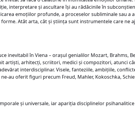
iție, interpretare și ascultare își au rădăcinile în subconști
licarea emoțiilor profunde, a proceselor subliminale sau a ami
orme. Atât arta, cât și știința sunt instrumentele care ne a
uce inevitabil în Viena – orașul genialilor Mozart, Brahms, 
artiști, arhitecți, scriitori, medici și compozitori, atunci 
u adevărat interdisciplinar. Visele, fanteziile, ambițiile, confli
i ne-au oferit figuri precum Freud, Mahler, Kokoschka, Schi
orale și universale, iar apariția disciplinelor psihanalitice