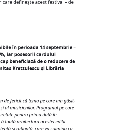
 care definește acest festival – de
nibile în perioada 14 septembrie –
, iar posesorii cardului
icap beneficiază de o reducere de
nitas Kretzulescu și Librăria
m de fericit că tema pe care am găsit-
 și al muzicienilor. Programul pe care
rpretate pentru prima dată în
ă toată arhitectura acestei ediții
tentă și rafinată, care va culmina cu