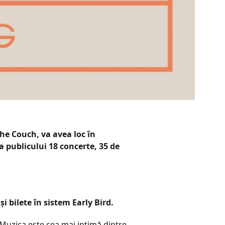
he Couch, va avea loc în
a publicului 18 concerte, 35 de
 bilete în sistem Early Bird.
. Muzica este cea mai intimă dintre