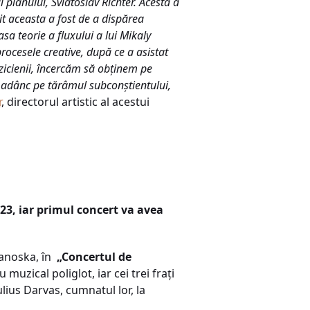
pianului, Sviatoslav Richter. Acesta a
it aceasta a fost de a dispărea
a teorie a fluxului a lui Mikaly
rocesele creative, după ce a asistat
zicienii, încercăm să obținem pe
i adânc pe tărâmul subconștientului,
r
, directorul artistic al acestui
23, iar primul concert va avea
Janoska, în
„Concertul de
muzical poliglot, iar cei trei frați
lius Darvas, cumnatul lor, la