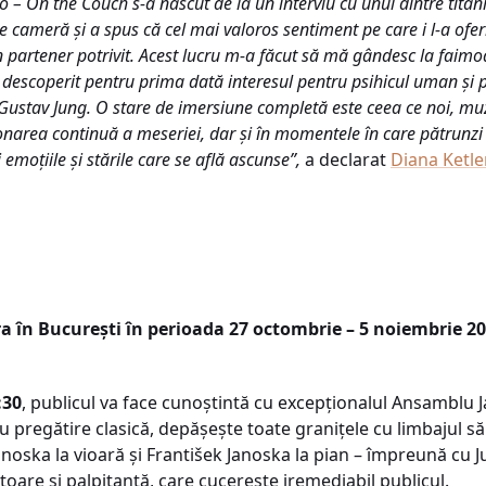
 On the Couch s-a născut de la un interviu cu unul dintre titanii 
 cameră și a spus că cel mai valoros sentiment pe care i l-a ofer
 partener potrivit. Acest lucru m-a făcut să mă gândesc la faimoas
 descoperit pentru prima dată interesul pentru psihicul uman și p
l Gustav Jung. O stare de imersiune completă este ceea ce noi, mu
onarea continuă a meseriei, dar și în momentele în care pătrunz
 emoțiile și stările care se află ascunse”,
a declarat
Diana Ketle
a în București în perioada 27 octombrie – 5 noiembrie 20
:30
, publicul va face cunoștintă cu excepționalul Ansamblu 
 pregătire clasică, depășește toate granițele cu limbajul său 
noska la vioară și František Janoska la pian – împreună cu Ju
oare și palpitantă, care cucerește iremediabil publicul.