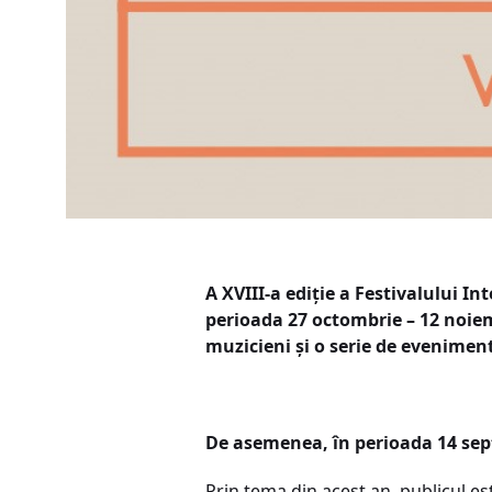
A XVIII-a ediție a Festivalului 
perioada 27 octombrie – 12 noiemb
muzicieni și o serie de evenime
De asemenea, în perioada 14 sept
Prin tema din acest an, publicul es