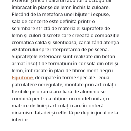
exterior şi înconjoară un auditoriu octogonal
îmbrăcat în planşe de lemn închis la culoare.
Plecând de la metafora unei bijuterii expuse,
sala de concerte este definită printr-o
schimbare strictă de materiale: suprafeţe de
lemn şi culori discrete care creează o compoziţie
cromatică caldă şi silenţioasă, canalizând atenţia
vizitatorului spre interpretarea de pe scenă.
Suprafeţele exterioare sunt realizate din beton
armat însoţit de formaţiuni în consolă din oţel şi
lemn, îmbrăcate în plăci de fibrociment negru
Equitone
, decupate în forme speciale. Două
patrulatere neregulate, montate prin articulaţii
flexibile pe o ramă auxiliară de aluminiu se
combină pentru a obţine un model unitar, o
matrice de linii şi articulaţii care îi conferă
dinamism faţadei şi reflectă pe deplin jocul de la
interior.