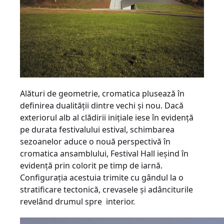
Alături de geometrie, cromatica plusează în
definirea dualităţii dintre vechi şi nou. Dacă
exteriorul alb al clădirii iniţiale iese în evidenţă
pe durata festivalului estival, schimbarea
sezoanelor aduce o nouă perspectivă în
cromatica ansamblului, Festival Hall ieşind în
evidenţă prin colorit pe timp de iarnă.
Configuraţia acestuia trimite cu gândul la o
stratificare tectonică, crevasele şi adânciturile
revelând drumul spre interior.