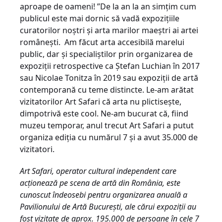
aproape de oameni! ”De la an la an simțim cum
publicul este mai dornic să vadă expozițiile
curatorilor noștri și arta marilor maeștri ai artei
românești. Am făcut arta accesibilă marelui
public, dar și specialiștilor prin organizarea de
expoziții retrospective ca Ștefan Luchian în 2017
sau Nicolae Tonitza în 2019 sau expoziții de artă
contemporană cu teme distincte. Le-am arătat
vizitatorilor Art Safari că arta nu plictisește,
dimpotrivă este cool. Ne-am bucurat că, fiind
muzeu temporar, anul trecut Art Safari a putut
organiza ediția cu numărul 7 și a avut 35.000 de
vizitatori.
Art Safari, operator cultural independent care
acționează pe scena de artă din România, este
cunoscut îndeosebi pentru organizarea anuală a
Pavilionului de Artă București, ale cărui expoziții au
fost vizitate de aprox. 195.000 de persoane în cele 7