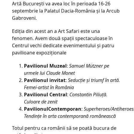
Artă București va avea loc în perioada 16-26
septembrie la Palatul Dacia-România și la Arcub
Gabroveni.
Ediția din acest an a Art Safari este una
fenomen. Avem două spații spectaculoase în
Centrul vechi dedicate evenimentului și patru
pavilioane expoziționale
Pavilionul Muzeal
:
Samuel Mützner pe
urmele lui Claude Monet
Pavilionul invitat
:
Seducție și triumf în artă.
Femei-artist în România
Pavilionul Central
:
Constantin Piliuță.
Culoare de zenit
Pavilionul
Contemporan
:
Superheroes/Antiheroes
Tendințe în arta contemporană românească
Totul pentru ca românii să se poată bucura de