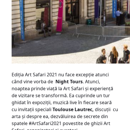
Ediția Art Safari 2021 nu face excepție atunci
când vine vorba de
Night Tours
. Atunci,
noaptea prinde viață la Art Safari și experiență
de vizitare se transformă. Ea cuprinde un tur
ghidat în expoziții, muzică live în fiecare seară
cu invitații speciali
Toulouse Lautrec,
discuții cu
arta și despre ea, dezvăluirea de secrete din
spatele #ArtSafari2021 povestite de ghizii Art