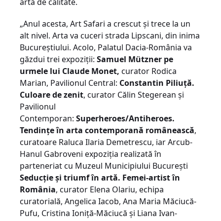
artă de calitate.
„Anul acesta, Art Safari a crescut și trece la un
alt nivel. Arta va cuceri strada Lipscani, din inima
Bucureștiului. Acolo, Palatul Dacia-România va
găzdui trei expoziții:
Samuel Mützner pe
urmele lui Claude Monet,
curator Rodica
Marian, Pavilionul Central:
Constantin Piliuță.
Culoare de zenit
, curator Călin Stegerean și
Pavilionul
Contemporan:
Superheroes/Antiheroes.
Tendințe în arta contemporană românească
,
curatoare Raluca Ilaria Demetrescu, iar Arcub-
Hanul Gabroveni expoziția realizată în
parteneriat cu Muzeul Municipiului București
Seducție și triumf în artă. Femei-artist în
România
, curator Elena Olariu, echipa
curatorială, Angelica Iacob, Ana Maria Măciucă-
Pufu, Cristina Ioniță-Măciucă și Liana Ivan-