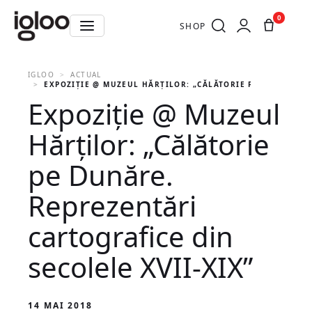
0
SHOP
IGLOO
ACTUAL
EXPOZIȚIE @ MUZEUL HĂRȚILOR: „CĂLĂTORIE PE DUNĂRE. R
Expoziție @ Muzeul
Hărților: „Călătorie
pe Dunăre.
Reprezentări
cartografice din
secolele XVII-XIX”
14 MAI 2018