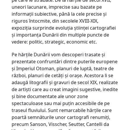
pe care le străbate. De la hărţile de secol XVII,
uneori lacunare, imprecise sau bazate pe
informaţii subiective, până la cele precise şi
riguros întocmite, din secolele XVIII-XIX,
expoziţia surprinde evoluţia ştiinţei cartografiei
şi importanţa Dunării din multiple puncte de
vedere: politic, strategic, economic etc.
Pe hărţile Dunării vom descoperi trasate şi
prezentate confruntări dintre puterile europene
şi Imperiul Otoman, planuri de luptă, teatre de
război, planuri de cetăţi şi oraşe. Acestora li se
adaugă litografii şi gravuri de secol XIX, realizate
de artişti care au creat imagini sugestive, inedite
şi bine documentate ale unor zone
spectaculoase sau mai puţin accesibile de pe
traseul fluviului. Sunt remarcabile hărţile care
poartă semnăturile unor cartografi renumiţi,
precum Sanson, Visscher, Seutter, Cantelli da