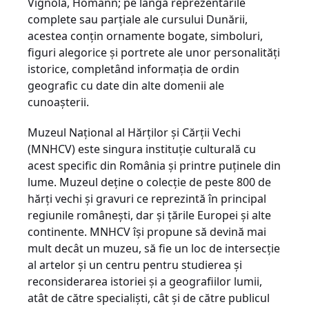
Vignola, Homann; pe lângă reprezentările
complete sau parţiale ale cursului Dunării,
acestea conţin ornamente bogate, simboluri,
figuri alegorice şi portrete ale unor personalităţi
istorice, completând informaţia de ordin
geografic cu date din alte domenii ale
cunoaşterii.
Muzeul Național al Hărților și Cărții Vechi
(MNHCV) este singura instituţie culturală cu
acest specific din România și printre puținele din
lume. Muzeul deține o colecţie de peste 800 de
hărţi vechi şi gravuri ce reprezintă în principal
regiunile româneşti, dar și țările Europei și alte
continente. MNHCV își propune să devină mai
mult decât un muzeu, să fie un loc de intersecție
al artelor și un centru pentru studierea și
reconsiderarea istoriei și a geografiilor lumii,
atât de către specialiști, cât și de către publicul