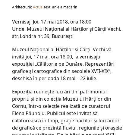
Arhitectură:
Actual
Text: aniela.macarin
Vernisaj: Joi, 17 mai 2018, ora 18:00
Unde: Muzeul Național al Hărților și Cărții Vechi,
str. Londra nr. 39, București
Muzeul Național al Hărților și Cărții Vechi vă
invită joi, 17 mai, ora 18:00, la vernisajul
expoziţiei „Călătorie pe Dunăre. Reprezentări
grafice şi cartografice din secolele XVII-XIX”,
deschisă în perioada 18 mai – 22 iulie.
Expoziţia reuneşte lucrări din patrimoniul
propriu şi din colecţia Muzeului Hărţilor din
Cornu, într-o selecţie realizată de curatorul
Elena Păunoiu. Publicul este invitat să
călătorească în timp, graţie hărţilor şi lucrărilor
de grafică ce prezintă fluviul, regiunile şi oraşele