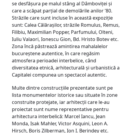
se desfăşura pe malul stâng al Dâmboviţei şi
care a scăpat parţial de demolările anilor ’80.
Străzile care sunt incluse în această expoziţie
sunt: Calea Călăraşilor, străzile Romulus, Remus,
Filibiu, Maximilian Popper, Parfumului, Olteni,
Iuliu Valaori, Ionescu Gion, Bd. Hristo Botev etc.
Zona încă păstrează amintirea mahalalelor
bucureştene autentice, în care regăsim
atmosfera perioadei interbelice, când
diversitatea etnică, arhitecturală şi urbanistică a
Capitalei compunea un spectacol autentic.
Multe dintre construcţiile prezentate sunt pe
lista monumentelor istorice sau situate în zone
construite protejate, iar arhitecţii care le-au
proiectat sunt nume reprezentative pentru
arhitectura interbelică: Marcel Iancu, Jean
Monda, Isak Mahler, Victor Asquini, Leon A.
Hirsch, Boris Zilberman, Ion I. Berindey etc.