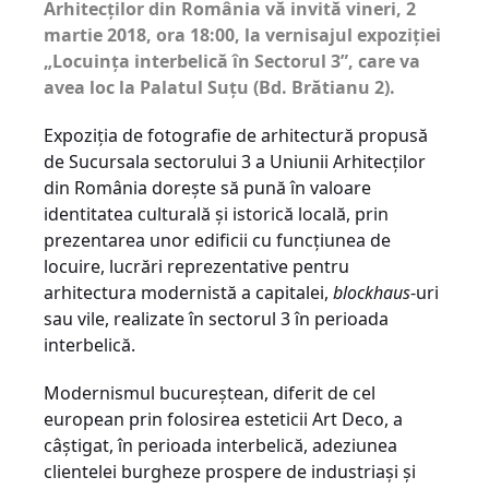
Arhitecților din România vă invită
vineri, 2
martie 2018, ora 18:00, la vernisajul expoziției
„Locuința interbelică în Sectorul 3”, care va
avea loc la Palatul Suțu (Bd. Brătianu 2).
Expoziţia de fotografie de arhitectură propusă
de Sucursala sectorului 3 a Uniunii Arhitecţilor
din România doreşte să pună în valoare
identitatea culturală şi istorică locală, prin
prezentarea unor edificii cu funcţiunea de
locuire, lucrări reprezentative pentru
arhitectura modernistă a capitalei,
blockhaus
-uri
sau vile, realizate în sectorul 3 în perioada
interbelică.
Modernismul bucureştean, diferit de cel
european prin folosirea esteticii Art Deco, a
câştigat, în perioada interbelică, adeziunea
clientelei burgheze prospere de industriaşi şi