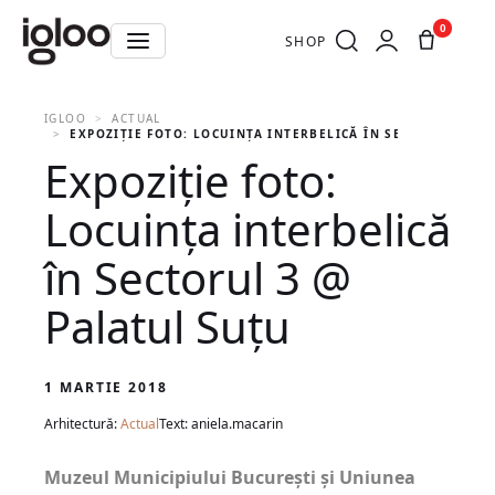
0
SHOP
IGLOO
ACTUAL
EXPOZIȚIE FOTO: LOCUINȚA INTERBELICĂ ÎN SECTORUL 3 @
Expoziție foto:
Locuința interbelică
în Sectorul 3 @
Palatul Suțu
1 MARTIE 2018
Arhitectură:
Actual
Text: aniela.macarin
Muzeul Municipiului București și Uniunea