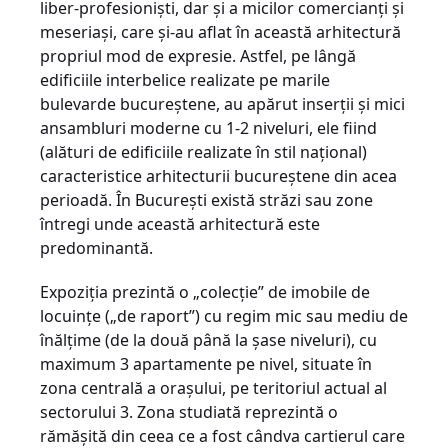
liber-profesionişti, dar şi a micilor comercianţi şi
meseriaşi, care şi-au aflat în această arhitectură
propriul mod de expresie. Astfel, pe lângă
edificiile interbelice realizate pe marile
bulevarde bucureştene, au apărut inserţii şi mici
ansambluri moderne cu 1-2 niveluri, ele fiind
(alături de edificiile realizate în stil naţional)
caracteristice arhitecturii bucureştene din acea
perioadă. În Bucureşti există străzi sau zone
întregi unde această arhitectură este
predominantă.
Expoziţia prezintă o „colecţie” de imobile de
locuinţe („de raport”) cu regim mic sau mediu de
înălţime (de la două până la şase niveluri), cu
maximum 3 apartamente pe nivel, situate în
zona centrală a oraşului, pe teritoriul actual al
sectorului 3. Zona studiată reprezintă o
rămăşită din ceea ce a fost cândva cartierul care