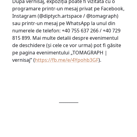
După vernisaj, expoziția poate fi vizitată cu o
programare printr-un mesaj privat pe Facebook,
Instagram (@diptych.artspace / @tomagraph)
sau printr-un mesaj pe WhatsApp la unul din
numerele de telefon: +40 755 637 266 / +40 729
815 899. Mai multe detalii despre evenimentul
de deschidere (și cele ce vor urma) pot fi găsite
pe pagina evenimentului „TOMAGRAPH |
vernisaj” (
https://fb.me/e/4Ypohb3GF
).
_________