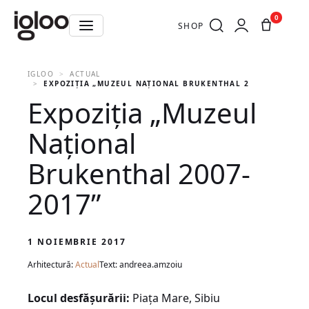
0
SHOP
IGLOO
ACTUAL
EXPOZIŢIA „MUZEUL NAȚIONAL BRUKENTHAL 2007-2017”
Expoziţia „Muzeul
Național
Brukenthal 2007-
2017”
1 NOIEMBRIE 2017
Arhitectură:
Actual
Text: andreea.amzoiu
Locul desfășurării:
Piața Mare, Sibiu