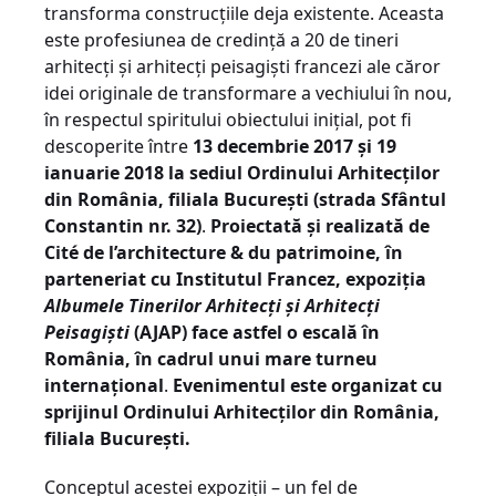
transforma construcțiile deja existente. Aceasta
este profesiunea de credință a 20 de tineri
arhitecți și arhitecți peisagiști francezi ale căror
idei originale de transformare a vechiului în nou,
în respectul spiritului obiectului inițial, pot fi
descoperite între
13 decembrie 2017 și 19
ianuarie 2018 la sediul Ordinului Arhitecților
din România, filiala București (strada Sfântul
Constantin nr. 32)
.
Proiectat
ă
și realizată de
Cité de l’architecture & du patrimoine, în
parteneriat cu Institutul Francez, expoziția
Albumele Tinerilor Arhitecți și Arhitecți
Peisagiști
(AJAP) face astfel o escală în
România, în cadrul unui mare turneu
internațional
.
Evenimentul este organizat cu
sprijinul Ordinului Arhitecților din România,
filiala Bucure
ști
.
Conceptul acestei expoziții – un fel de