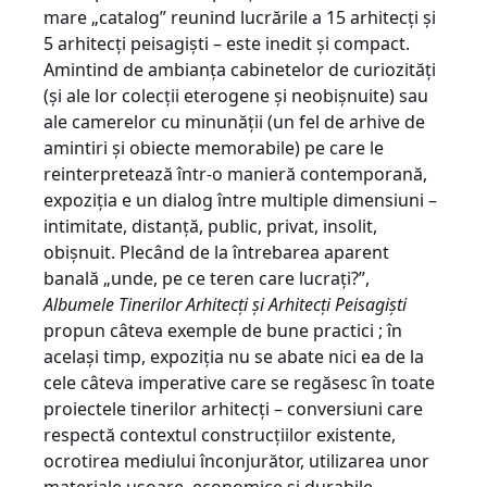
mare „catalog” reunind lucrările a 15 arhitecți și
5 arhitecți peisagiști – este inedit și compact.
Amintind de ambianța cabinetelor de curiozități
(și ale lor colecții eterogene și neobișnuite) sau
ale camerelor cu minunății (un fel de arhive de
amintiri și obiecte memorabile) pe care le
reinterpretează într-o manieră contemporană,
expoziția e un dialog între multiple dimensiuni –
intimitate, distanță, public, privat, insolit,
obișnuit. Plecând de la întrebarea aparent
banală „unde, pe ce teren care lucrați?”,
Albumele Tinerilor Arhitecți și Arhitecți Peisagiști
propun câteva exemple de bune practici ; în
același timp, expoziția nu se abate nici ea de la
cele câteva imperative care se regăsesc în toate
proiectele tinerilor arhitecți – conversiuni care
respectă contextul construcțiilor existente,
ocrotirea mediului înconjurător, utilizarea unor