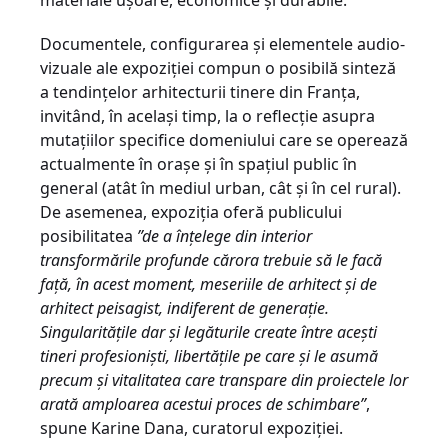
materiale ușoare, economice și durabile.
Documentele, configurarea și elementele audio-
vizuale ale expoziției compun o posibilă sinteză
a tendințelor arhitecturii tinere din Franța,
invitând, în același timp, la o reflecție asupra
mutațiilor specifice domeniului care se operează
actualmente în orașe și în spațiul public în
general (atât în mediul urban, cât și în cel rural).
De asemenea, expoziția oferă publicului
posibilitatea
”de a înțelege din interior
transformările profunde cărora trebuie să le facă
față, în acest moment, meseriile de arhitect și de
arhitect peisagist, indiferent de generație.
Singularitățile dar și legăturile create între acești
tineri profesioniști, libertățile pe care și le asumă
precum și vitalitatea care transpare din proiectele lor
arată amploarea acestui proces de schimbare”
,
spune Karine Dana, curatorul expoziției.