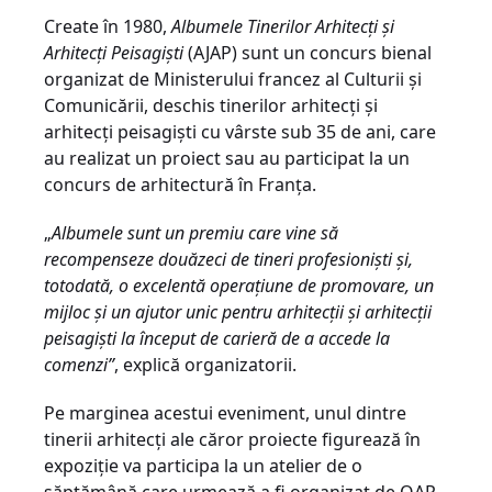
Create în 1980,
Albumele Tinerilor Arhitecți și
Arhitecți Peisagiști
(AJAP) sunt un concurs bienal
organizat de Ministerului francez al Culturii și
Comunicării, deschis tinerilor arhitecți și
arhitecți peisagiști cu vârste sub 35 de ani, care
au realizat un proiect sau au participat la un
concurs de arhitectură în Franța.
„
Albumele sunt un premiu care vine să
recompenseze douăzeci de tineri profesioniști și,
totodată, o excelentă operațiune de promovare, un
mijloc și un ajutor unic pentru arhitecții și arhitecții
peisagiști la început de carieră de a accede la
comenzi”
, explică organizatorii.
Pe marginea acestui eveniment, unul dintre
tinerii arhitecți ale căror proiecte figurează în
expoziție va participa la un atelier de o