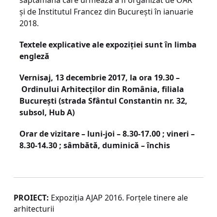
săptămână care urmează a fi organizat de OAR
și de Institutul Francez din București în ianuarie
2018.
Textele explicative ale expoziției sunt în limba
engleză
Vernisaj, 13 decembrie 2017, la ora 19.30 –
Ordinului Arhitecților din România, filiala
București (strada Sfântul Constantin nr. 32,
subsol, Hub A
)
Orar de vizitare – luni-joi – 8.30-17.00 ; vineri –
8.30-14.30 ; sâmbătă, duminică – închis
PROIECT:
Expoziția AJAP 2016. Forțele tinere ale
arhitecturii