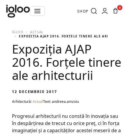
0
SHOP
IGLOO
ACTUAL
EXPOZIȚIA AJAP 2016. FORȚELE TINERE ALE ARHITECTURII
Expoziția AJAP
2016. Forțele tinere
ale arhitecturii
12 DECEMBRIE 2017
Arhitectură:
Actual
Text: andreea.amzoiu
Progresul arhitecturii nu constă în inovația sau
în despărțirea de trecut cu orice preț, ci în forța
imaginației și a capacităților acestei meserii de a