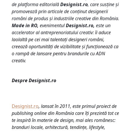
de platforma editorială
Designist.ro
, care sus
ț
ine
ș
i
promovează prin articole de con
ț
inut designerii
români de produs
ș
i industriile creative din România.
Made in RO,
evenimentul
Designist.ro
,
este un
accelerator al antreprenoriatului creativ:
îi aduce
laolaltă pe cei mai talentați designeri români,
creează oportunități de vizibilitate și funcționează ca
o rampă de lansare pentru brandurile cu ADN
creativ.
Despre Designist.ro
Designist.ro
, lansat în 2011, este primul proiect de
publishing online din România care îți prezintă tot ce
te inspiră în materie de design, mai ales românesc:
branduri locale, arhitectură, tendințe, lifestyle,