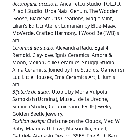
decorațiuni, accesorii:
Anca Fetcu Studio, FOLDO,
Pliabil Studio, Urba Naiz, Genuin, The Wooden
Goose, Black Smurfs Creations, Magic Mint,
Lilian’s Edit, InAtelier, Lumânări by Blue-Maav,
MoVerde, Crafted Harmony, I Wood Be (IWB) și
alții.
Ceramică de studio:
Alexandra Radu, Egal 4
Remold, Clay-love, Ignis Ceramics, Ambra &
Moon, MellonCollie Ceramics, Snuggl Studio,
Alina Ceramics, Joined by Fire Studios, Oameni și
Lut, Little Houses, Ema Ceramics Art, Lilium și
alții.
Bijuterie de autor:
Utopic by Mona Vulpoiu,
Samokish (Ucraina), Muzeul de la Ureche,
Siminici Studio, Ceramiceanu, ERDE Jewelry,
Golden Beetle Jewelry.
Fashion design:
Christine on the Clouds, Meg Wi
Baby, Maam with Love, Maison Ilia, Soleil,
Gabriela Atanasiu Design, SSEE, The Bulb Bag.