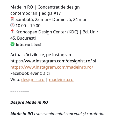
Made in RO | Concentrat de design
contemporan | ediția #17
Sâmbătă, 23 mai + Duminică
, 24 mai
10.00 – 19.00
Kronospan Design Center (KDC) | Bd. Unirii
45, București
𝐈𝐧𝐭𝐫𝐚𝐫𝐞𝐚
𝐥𝐢𝐛𝐞𝐫𝐚
Actualiz
ări zilnice, pe Instagram:
https://www.instagram.com/designist.ro/
și
https://www.instagram.com/madeinro.ro/
Facebook event:
aici
Web:
designist.ro
|
madeinro.ro
–––––––––
Despre Made in RO
Made in RO
este evenimentul conceput
ș
i curatoriat