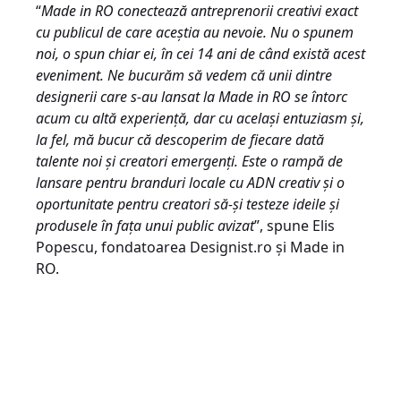
“
Made in RO conectează antreprenorii creativi exact
cu publicul de care aceștia au nevoie. Nu o spunem
noi, o spun chiar ei, în cei 14 ani de când există acest
eveniment. Ne bucurăm să
vedem c
ă unii dintre
designerii care s-au lansat la Made in RO se întorc
acum cu altă experiență, dar cu același entuziasm și,
la fel, mă bucur că descoperim de fiecare dată
talente noi și creatori emergenț
i. Este o ramp
ă de
lansare pentru branduri locale cu ADN creativ și o
oportunitate pentru creatori să-și testeze ideile și
produsele în fața unui public avizat
”, spune Elis
Popescu, fondatoarea Designist.ro și Made in
RO.