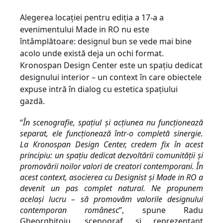
Alegerea locației pentru ediția a 17-a a
evenimentului Made in RO nu este
întâmplătoare: designul bun se vede mai bine
acolo unde există deja un ochi format.
Kronospan Design Center este un spațiu dedicat
designului interior – un context în care obiectele
expuse intră în dialog cu estetica spațiului
gazdă.
“
În scenografie, spațiul și acțiunea nu funcționează
separat, ele funcționează într-o completă sinergie.
La Kronospan Design Center, credem fix în acest
principiu: un spațiu dedicat dezvoltării comunității și
promovării noilor valori de creatori contemporani. În
acest context, asocierea cu Designist și Made in RO a
devenit un pas complet natural. Ne propunem
același lucru – să promovăm valorile designului
contemporan românesc
”, spune Radu
Gheorghițoiu, scenograf și reprezentant