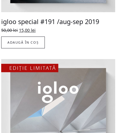
igloo special #191 /aug-sep 2019
Prețul
Prețul
50,00
lei
15,00
lei
inițial
curent
a
este:
ADAUGĂ ÎN COȘ
fost:
15,00 lei.
50,00 lei.