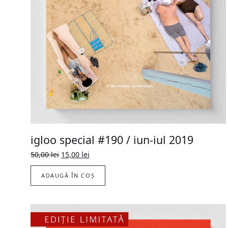
igloo special #190 / iun-iul 2019
Prețul
Prețul
50,00
lei
15,00
lei
inițial
curent
a
este:
ADAUGĂ ÎN COȘ
fost:
15,00 lei.
50,00 lei.