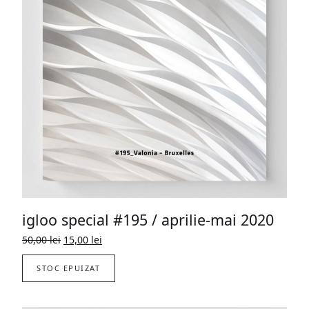
igloo special #195 / aprilie-mai 2020
Prețul
Prețul
50,00
lei
15,00
lei
inițial
curent
a
este:
STOC EPUIZAT
fost:
15,00 lei.
50,00 lei.