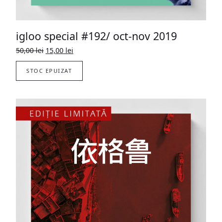
igloo special #192/ oct-nov 2019
Prețul
Prețul
50,00
lei
15,00
lei
inițial
curent
a
este:
STOC EPUIZAT
fost:
15,00 lei.
50,00 lei.