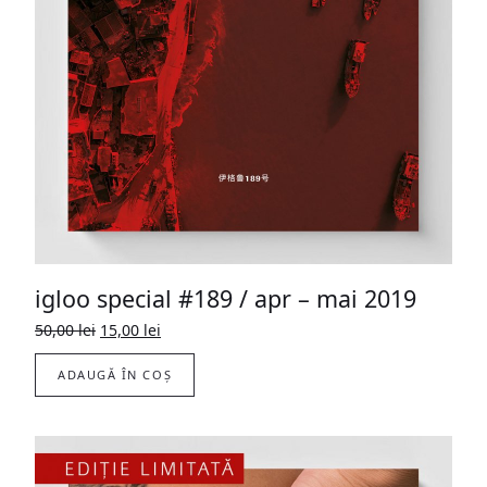
igloo special #189 / apr – mai 2019
Prețul
Prețul
50,00
lei
15,00
lei
inițial
curent
a
este:
ADAUGĂ ÎN COȘ
fost:
15,00 lei.
50,00 lei.