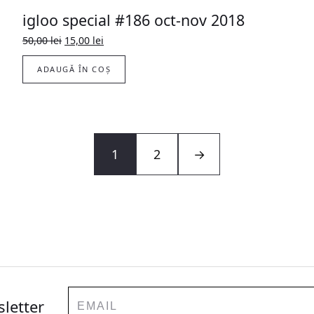
igloo special #186 oct-nov 2018
Prețul
Prețul
50,00
lei
15,00
lei
inițial
curent
a
este:
ADAUGĂ ÎN COȘ
fost:
15,00 lei.
50,00 lei.
1
2
→
Email
sletter