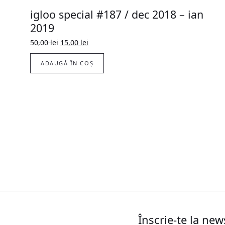
igloo special #187 / dec 2018 – ian
2019
Prețul
Prețul
50,00
lei
15,00
lei
inițial
curent
a
este:
ADAUGĂ ÎN COȘ
fost:
15,00 lei.
50,00 lei.
Înscrie-te la new