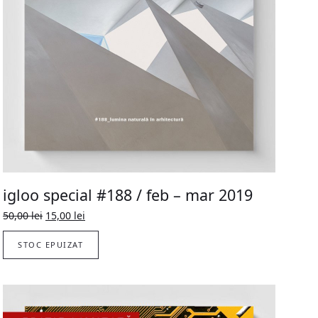
igloo special #188 / feb – mar 2019
Prețul
Prețul
50,00
lei
15,00
lei
inițial
curent
a
este:
STOC EPUIZAT
fost:
15,00 lei.
50,00 lei.