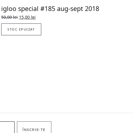
igloo special #185 aug-sept 2018
Prețul
Prețul
50,00
lei
15,00
lei
inițial
curent
a
este:
STOC EPUIZAT
fost:
15,00 lei.
50,00 lei.
ÎNSCRIE-TE