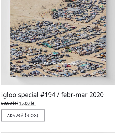
igloo special #194 / febr-mar 2020
Prețul
Prețul
50,00
lei
15,00
lei
inițial
curent
a
este:
ADAUGĂ ÎN COȘ
fost:
15,00 lei.
50,00 lei.