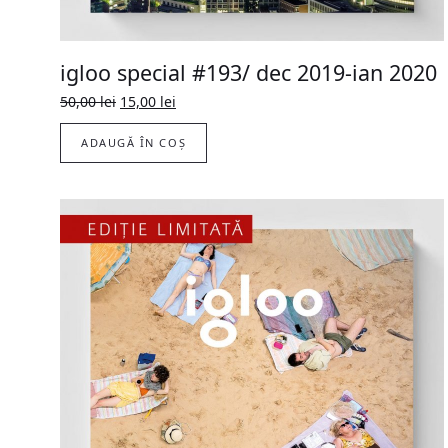
igloo special #193/ dec 2019-ian 2020
Prețul
Prețul
50,00
lei
15,00
lei
inițial
curent
a
este:
ADAUGĂ ÎN COȘ
fost:
15,00 lei.
50,00 lei.