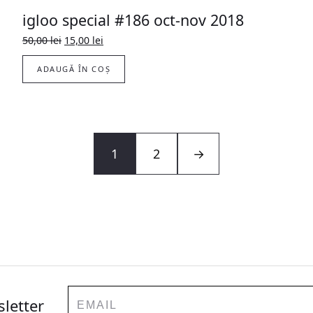
igloo special #186 oct-nov 2018
Prețul
Prețul
50,00
lei
15,00
lei
inițial
curent
a
este:
ADAUGĂ ÎN COȘ
fost:
15,00 lei.
50,00 lei.
1
2
→
Email
sletter