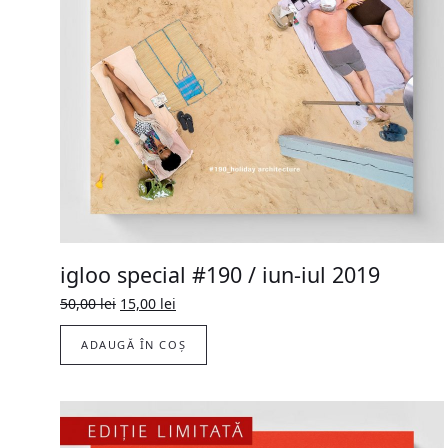
igloo special #190 / iun-iul 2019
Prețul
Prețul
50,00
lei
15,00
lei
inițial
curent
a
este:
ADAUGĂ ÎN COȘ
fost:
15,00 lei.
50,00 lei.