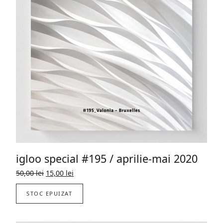
igloo special #195 / aprilie-mai 2020
Prețul
Prețul
50,00
lei
15,00
lei
inițial
curent
a
este:
STOC EPUIZAT
fost:
15,00 lei.
50,00 lei.