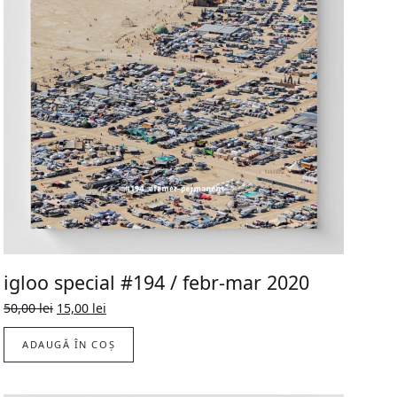
igloo special #194 / febr-mar 2020
Prețul
Prețul
50,00
lei
15,00
lei
inițial
curent
a
este:
ADAUGĂ ÎN COȘ
fost:
15,00 lei.
50,00 lei.