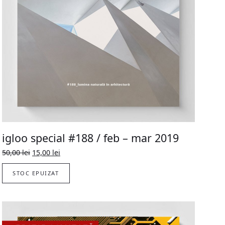
igloo special #188 / feb – mar 2019
Prețul
Prețul
50,00
lei
15,00
lei
inițial
curent
a
este:
STOC EPUIZAT
fost:
15,00 lei.
50,00 lei.