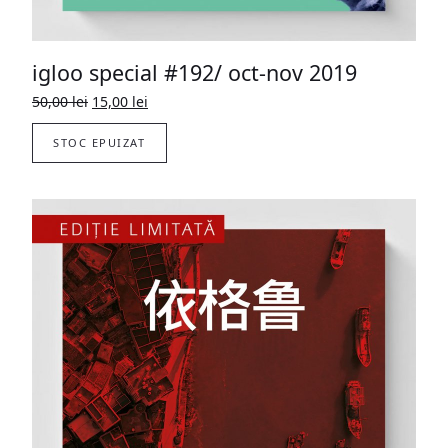
igloo special #192/ oct-nov 2019
Prețul
Prețul
50,00
lei
15,00
lei
inițial
curent
a
este:
STOC EPUIZAT
fost:
15,00 lei.
50,00 lei.