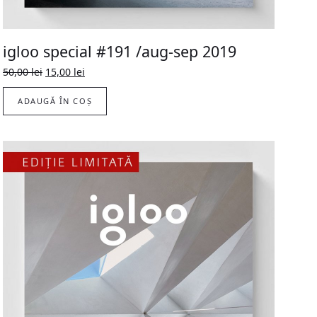
igloo special #191 /aug-sep 2019
Prețul
Prețul
50,00
lei
15,00
lei
inițial
curent
a
este:
ADAUGĂ ÎN COȘ
fost:
15,00 lei.
50,00 lei.