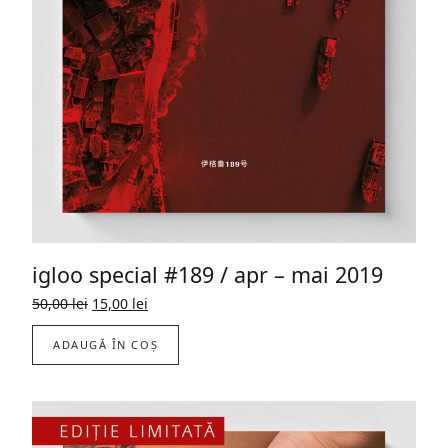
igloo special #189 / apr – mai 2019
Prețul
Prețul
50,00
lei
15,00
lei
inițial
curent
a
este:
ADAUGĂ ÎN COȘ
fost:
15,00 lei.
50,00 lei.