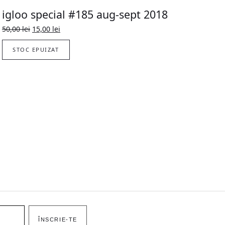
igloo special #185 aug-sept 2018
Prețul
Prețul
50,00
lei
15,00
lei
inițial
curent
a
este:
STOC EPUIZAT
fost:
15,00 lei.
50,00 lei.
ÎNSCRIE-TE