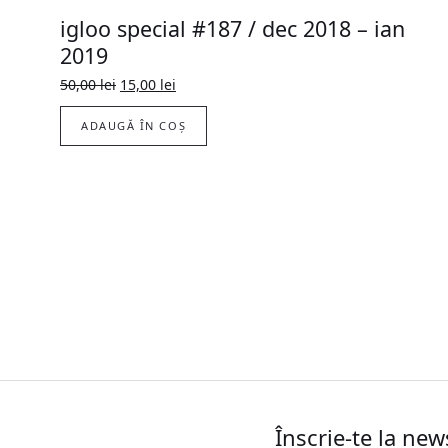
igloo special #187 / dec 2018 – ian
2019
Prețul
Prețul
50,00
lei
15,00
lei
inițial
curent
a
este:
ADAUGĂ ÎN COȘ
fost:
15,00 lei.
50,00 lei.
Înscrie-te la new