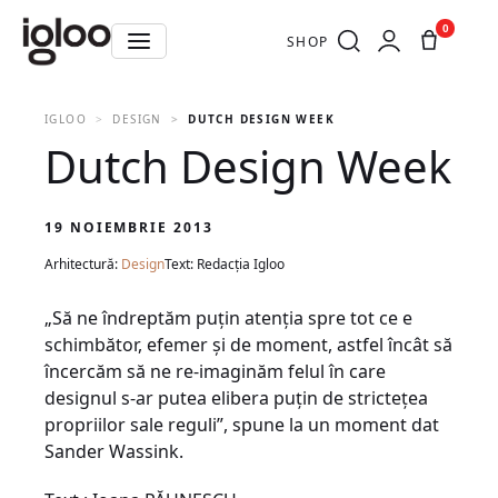
0
SHOP
IGLOO
DESIGN
DUTCH DESIGN WEEK
Dutch Design Week
19 NOIEMBRIE 2013
Arhitectură:
Design
Text: Redacția Igloo
„Să ne îndreptăm puţin atenţia spre tot ce e
schimbător, efemer şi de moment, astfel încât să
încercăm să ne re-imaginăm felul în care
designul s-ar putea elibera puţin de stricteţea
propriilor sale reguli”, spune la un moment dat
Sander Wassink.