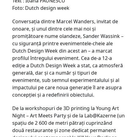
Text : Ioana PĂUNESCU
Foto: Dutch design week
Conversaţia dintre Marcel Wanders, invitat de
onoare, şi unul dintre cele mai noi şi
promiţătoare nume olandeze, Sander Wassink –
cu siguranţă printre evenimentele-cheie ale
Dutch Design Week din acest an – a marcat
profilul întregului eveniment. Cea de-a 12-a
ediţie a Dutch Design Week a stat, ca atmosferă
generală, dar şi ca număr şi tipuri de
evenimente, sub semnul experimentalului şi al
impactului pe care noua generaţie îl are asupra
concepţiei şi a redefinirii obiectului.
De la workshopuri de 3D printing la Young Art
Night – Art Meets Party şi de la Lab@Kazerne (un
spaţiu de 2 600 de metri pătraţi cuprinzând
două restaurante şi zone dedicat permanent