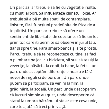
Un parc azi ar trebuie să fie cu vegetație înaltă,
cu mulți arbori. Să influențeze climatul local. Ar
trebuie să aibă multe spații de contemplare,
liniștite, fără funcțiuni predefinite de frica de a
te plictisi. Un parc ar trebuie să ofere un
sentiment de libertate, de coeziune, să fie un loc
primitor, care îți permite să observi în jurul tău,
dar și spre tine. Fără smart-bancă și alte prostii.
Parcul trebuie să te reconecteze cu tine, să faci
o plimbare pe jos, cu bicicleta, să stai să te uiți la
veverițe, la păsări… la copii, la babe, la fete… un
parc unde acceptăm diferențele noastre fără
nevoi de reguli și de borduri. Un parc unde
putem să participăm, să venim la film, la
grădinărit, la școală. Un parc unde descoperim
că lucruri simple au gust, unde descoperim că
statul la umbra bătrânului stejar este ceva unic,
care te ajută să treci prin viață.