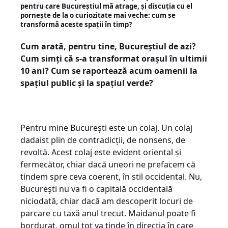
pentru care Bucureștiul mă atrage, și discuția cu el
pornește de la o curiozitate mai veche: cum se
transformă aceste spații în timp?
Cum arată, pentru tine, Bucureștiul de azi?
Cum simți că s-a transformat orașul în ultimii
10 ani? Cum se raportează acum oamenii la
spațiul public și la spațiul verde?
Pentru mine București este un colaj. Un colaj
dadaist plin de contradicții, de nonsens, de
revoltă. Acest colaj este evident oriental și
fermecător, chiar dacă uneori ne prefacem că
tindem spre ceva coerent, în stil occidental. Nu,
București nu va fi o capitală occidentală
niciodată, chiar dacă am descoperit locuri de
parcare cu taxă anul trecut. Maidanul poate fi
bordurat, omul tot va tinde în direcția în care