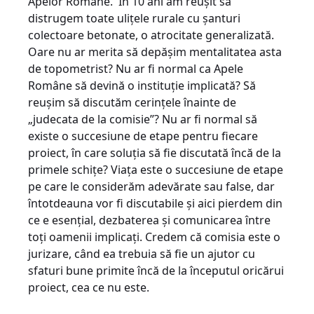
Apelor Române. În 10 ani am reușit să
distrugem toate ulițele rurale cu șanturi
colectoare betonate, o atrocitate generalizată.
Oare nu ar merita să depășim mentalitatea asta
de topometrist? Nu ar fi normal ca Apele
Române să devină o instituție implicată? Să
reușim să discutăm cerințele înainte de
„judecata de la comisie”? Nu ar fi normal să
existe o succesiune de etape pentru fiecare
proiect, în care soluția să fie discutată încă de la
primele schițe? Viața este o succesiune de etape
pe care le considerăm adevărate sau false, dar
întotdeauna vor fi discutabile și aici pierdem din
ce e esențial, dezbaterea și comunicarea între
toți oamenii implicați. Credem că comisia este o
jurizare, când ea trebuia să fie un ajutor cu
sfaturi bune primite încă de la începutul oricărui
proiect, cea ce nu este.