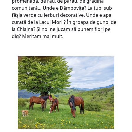
promenadă, de râu, de pârâu, de grădină
comunitară… Unde e Dâmbovița? La tub, sub
fâșia verde cu ierburi decorative. Unde e apa
curată de la Lacul Morii? În groapa de gunoi de
la Chiajna? Și noi ne jucăm să punem flori pe
dig? Merităm mai mult.