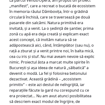
La parcul Venus/Opera, am propus un proiect
„manifest”, care a recreat o bucată de ecosistem
în memoria râului Dâmbovița, într-o grădină
circulară închisă, care se traversează pe două
pasarele din salcâmi. Natura primitivă era
invitată, și a venit. La o ședință de șantier, prima
zonă cu apă era deja creată și explicam exact
acest concept, că invităm natura să se
adăpostească aici, când, întâmplător (sau nu), o
rață a zburat și a venit printre noi, în balta mică,
cea cu iris și stuf. Nu mai aveam nevoie să explic
nimic. Proiectul ăsta a marcat multe spirite în
București și așa ideea de natură „sălbatică” a
devenit o modă. La fel și folosirea betonului
dezactivat. Această grădină – „ecosistem
primitiv” – este azi destul de neîngrijită, iar
reparațiile făcute la gard nu corespund cu ce
era proiectat… Nu am avut atunci posibilitatea
să descriem exact modul de îngrijire, de