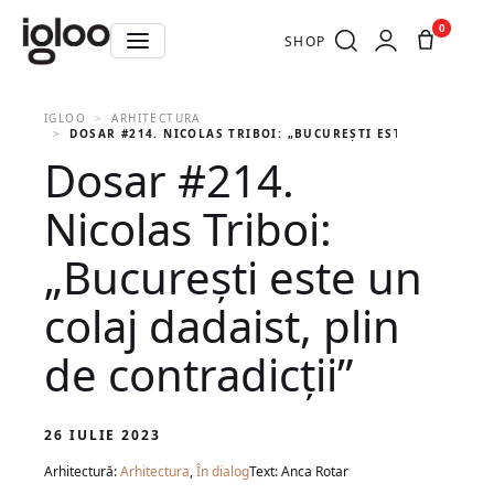
0
SHOP
IGLOO
ARHITECTURA
DOSAR #214. NICOLAS TRIBOI: „BUCUREȘTI ESTE UN COLAJ D
Dosar #214.
Nicolas Triboi:
„București este un
colaj dadaist, plin
de contradicții”
26 IULIE 2023
Arhitectură:
Arhitectura
,
În dialog
Text: Anca Rotar