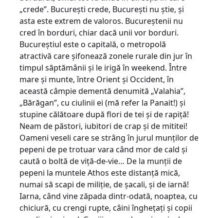
„crede”. București crede, București nu știe, și
asta este extrem de valoros. Bucureștenii nu
cred în borduri, chiar dacă unii vor borduri.
Bucureștiul este o capitală, o metropolă
atractivă care șifonează zonele rurale din jur în
timpul săptămânii și le irigă în weekend. Între
mare și munte, între Orient și Occident, în
această câmpie dementă denumită „Valahia”,
„Bărăgan”, cu ciulinii ei (mă refer la Panait!) și
stupine călătoare după flori de tei și de rapiță!
Neam de păstori, iubitori de crap și de mititei!
Oameni veseli care se strâng în jurul munților de
pepeni de pe trotuar vara când mor de cald și
caută o boltă de viță-de-vie… De la munții de
pepeni la muntele Athos este distanță mică,
numai să scapi de miliție, de șacali, și de iarnă!
Iarna, când vine zăpada dintr-odată, noaptea, cu
chiciură, cu crengi rupte, câini înghețați și copii