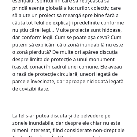
esențialul, spiritul fin care să reușească să
prindă esența globală a lucrurilor, colectiv, care
să ajute un proiect să meargă spre bine fără a
căuta tot felul de explicații predefinite conforme
nu știu cărei legi… Multe proiecte sunt hidoase,
dar conform legii. Cum se poate așa ceva? Cum
putem să explicăm că o zonă inundabilă nu este
o zonă pierdută? De multe ori apărea discuția
despre limita de protecție a unui monument
(castel, conac) în cadrul unei comune. Ele aveau
o rază de protecție circulară, uneori legată de
parcele învecinate, dar aproape niciodată legată
de covizibilitate.
La fel s-ar putea discuta și de belvedere pe
zonele inundabile, dar despre ele chiar nu este
nimeni interesat, fiind considerate non-drept ale