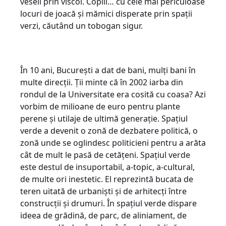
veseli prin viscol. Copiii… cu cele mai periculoase
locuri de joacă și mămici disperate prin spații
verzi, căutând un tobogan sigur.
În 10 ani, București a dat de bani, mulți bani în
multe direcții. Ții minte că în 2002 iarba din
rondul de la Universitate era cosită cu coasa? Azi
vorbim de milioane de euro pentru plante
perene și utilaje de ultimă generație. Spațiul
verde a devenit o zonă de dezbatere politică, o
zonă unde se oglindesc politicieni pentru a arăta
cât de mult le pasă de cetățeni. Spațiul verde
este destul de insuportabil, a-topic, a-cultural,
de multe ori inestetic. El reprezintă bucata de
teren uitată de urbaniști și de arhitecți între
construcții și drumuri. În spațiul verde dispare
ideea de grădină, de parc, de aliniament, de