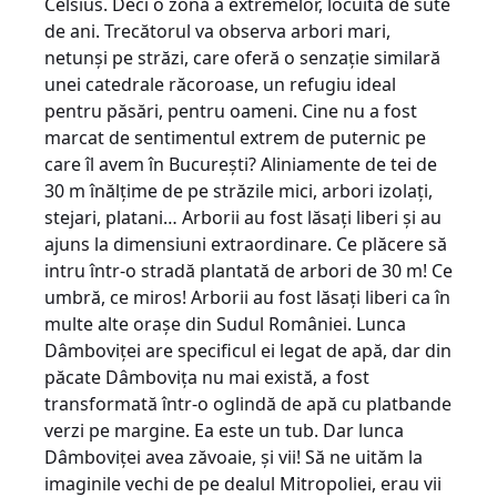
Celsius. Deci o zonă a extremelor, locuită de sute
de ani. Trecătorul va observa arbori mari,
netunși pe străzi, care oferă o senzație similară
unei catedrale răcoroase, un refugiu ideal
pentru păsări, pentru oameni. Cine nu a fost
marcat de sentimentul extrem de puternic pe
care îl avem în București? Aliniamente de tei de
30 m înălțime de pe străzile mici, arbori izolați,
stejari, platani… Arborii au fost lăsați liberi și au
ajuns la dimensiuni extraordinare. Ce plăcere să
intru într-o stradă plantată de arbori de 30 m! Ce
umbră, ce miros! Arborii au fost lăsați liberi ca în
multe alte orașe din Sudul României. Lunca
Dâmboviței are specificul ei legat de apă, dar din
păcate Dâmbovița nu mai există, a fost
transformată într-o oglindă de apă cu platbande
verzi pe margine. Ea este un tub. Dar lunca
Dâmboviței avea zăvoaie, și vii! Să ne uităm la
imaginile vechi de pe dealul Mitropoliei, erau vii