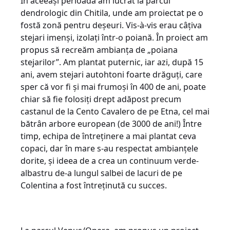
În aceeași perioadă am lucrat la parcul
dendrologic din Chitila, unde am proiectat pe o
fostă zonă pentru deșeuri. Vis-à-vis erau câțiva
stejari imenși, izolați într-o poiană. În proiect am
propus să recreăm ambianța de „poiana
stejarilor”. Am plantat puternic, iar azi, după 15
ani, avem stejari autohtoni foarte drăguți, care
sper că vor fi și mai frumoși în 400 de ani, poate
chiar să fie folosiți drept adăpost precum
castanul de la Cento Cavalero de pe Etna, cel mai
bătrân arbore european (de 3000 de ani!) Între
timp, echipa de întreținere a mai plantat ceva
copaci, dar în mare s-au respectat ambianțele
dorite, și ideea de a crea un continuum verde-
albastru de-a lungul salbei de lacuri de pe
Colentina a fost întreținută cu succes.