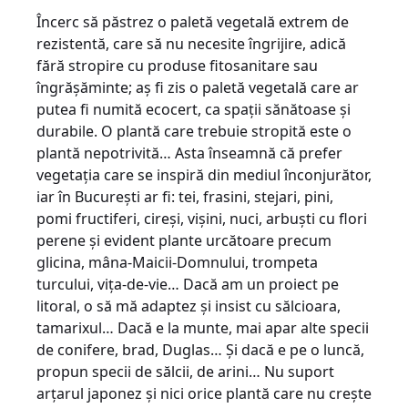
Încerc să păstrez o paletă vegetală extrem de
rezistentă, care să nu necesite îngrijire, adică
fără stropire cu produse fitosanitare sau
îngrășăminte; aș fi zis o paletă vegetală care ar
putea fi numită ecocert, ca spații sănătoase și
durabile. O plantă care trebuie stropită este o
plantă nepotrivită… Asta înseamnă că prefer
vegetația care se inspiră din mediul înconjurător,
iar în București ar fi: tei, frasini, stejari, pini,
pomi fructiferi, cireși, vișini, nuci, arbuști cu flori
perene și evident plante urcătoare precum
glicina, mâna-Maicii-Domnului, trompeta
turcului, vița-de-vie… Dacă am un proiect pe
litoral, o să mă adaptez și insist cu sălcioara,
tamarixul… Dacă e la munte, mai apar alte specii
de conifere, brad, Duglas… Și dacă e pe o luncă,
propun specii de sălcii, de arini… Nu suport
arțarul japonez și nici orice plantă care nu crește