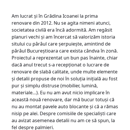
Am lucrat și în Grădina Icoanei la prima
renovare din 2012. Nu se agita nimeni atunci,
societatea civilă era încă adormită. Am regăsit
planuri vechi și am încercat să valorizăm istoria
sitului cu pârâul care șerpuiește, amintind de
pârâul Bucureștioara care exista cândva în zonă.
Proiectul a reprezentat un bun pas înainte, chiar
dacă anul trecut s-a recepționat o lucrare de
renovare de slabă calitate, unde multe elemente
și detalii propuse de noi în soluția inițială au fost
pur și simplu distruse (mobilier, lumină,
materiale…). Eu nu am avut nicio implicare în
această nouă renovare, dar mă bucur totuși că
nu au montat pavele auto blocante și că a rămas
nisip pe alei. Despre comisiile de specialiști care
au avizat asemenea detalii nu am ce să spun, la
fel despre palmieri.