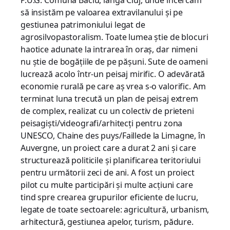
P.U.G. Comuna Baciu, lângă Cluj, unde încercăm
să insistăm pe valoarea extravilanului și pe
gestiunea patrimoniului legat de
agrosilvopastoralism. Toate lumea știe de blocuri
haotice adunate la intrarea în oraș, dar nimeni
nu știe de bogățiile de pe pășuni. Sute de oameni
lucrează acolo într-un peisaj mirific. O adevărată
economie rurală pe care aș vrea s-o valorific. Am
terminat luna trecută un plan de peisaj extrem
de complex, realizat cu un colectiv de prieteni
peisagiști/videografi/arhitecți pentru zona
UNESCO, Chaine des puys/Faillede la Limagne, în
Auvergne, un proiect care a durat 2 ani și care
structurează politicile și planificarea teritoriului
pentru următorii zeci de ani. A fost un proiect
pilot cu multe participări și multe acțiuni care
tind spre crearea grupurilor eficiente de lucru,
legate de toate sectoarele: agricultură, urbanism,
arhitectură, gestiunea apelor, turism, pădure.