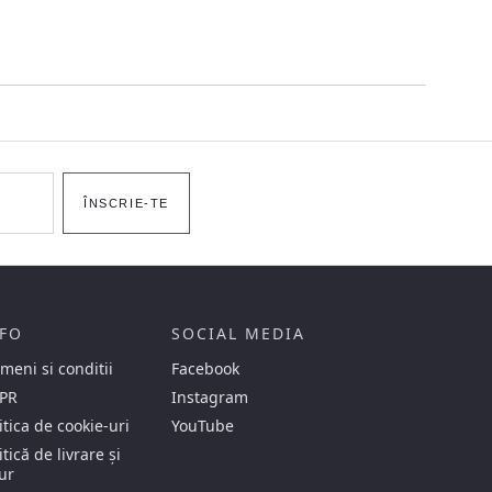
ÎNSCRIE-TE
FO
SOCIAL MEDIA
meni si conditii
Facebook
PR
Instagram
itica de cookie-uri
YouTube
itică de livrare și
ur