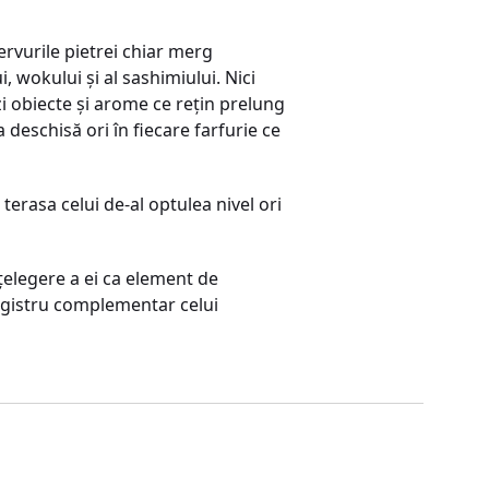
ervurile pietrei chiar merg
wokului şi al sashimiului. Nici
zi obiecte şi arome ce reţin prelung
a deschisă ori în fiecare farfurie ce
terasa celui de-al optulea nivel ori
ţelegere a ei ca element de
registru complementar celui