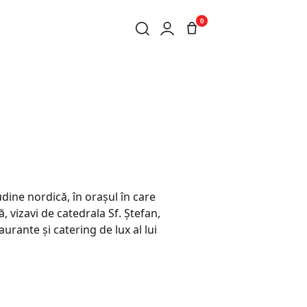
0
udine nordică, în oraşul în care
ă, vizavi de catedrala Sf. Ştefan,
urante şi catering de lux al lui