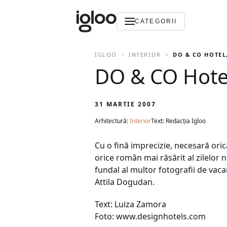
CATEGORII
IGLOO
INTERIOR
DO & CO HOTEL
DO & CO Hotel
31 MARTIE 2007
Arhitectură:
Interior
Text: Redacția Igloo
Cu o fină imprecizie, necesară orică
orice român mai răsărit al zilelor n
fundal al multor fotografii de vaca
Attila Dogudan.
Text: Luiza Zamora
Foto: www.designhotels.com