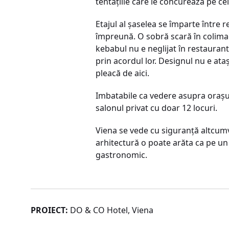
tentaţiile care le concurează pe cel
Etajul al şaselea se împarte între 
împreună. O sobră scară în colimaç
kebabul nu e neglijat în restaurant
prin acordul lor. Designul nu e ataş
pleacă de aici.
Imbatabile ca vedere asupra oraşulu
salonul privat cu doar 12 locuri.
Viena se vede cu siguranţă altcumva
arhitectură o poate arăta ca pe un 
gastronomic.
PROIECT:
DO & CO Hotel, Viena