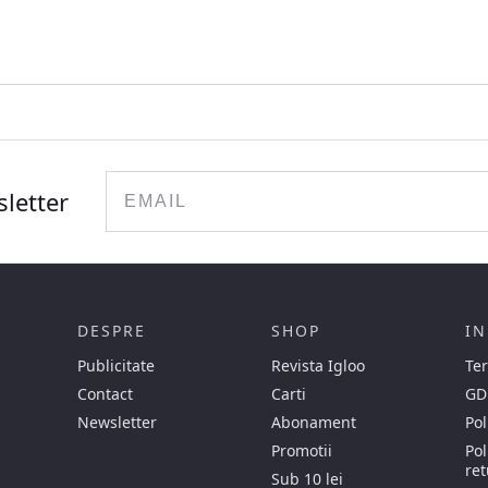
Email
sletter
DESPRE
SHOP
IN
Publicitate
Revista Igloo
Ter
Contact
Carti
GD
Newsletter
Abonament
Pol
Promotii
Pol
ret
Sub 10 lei