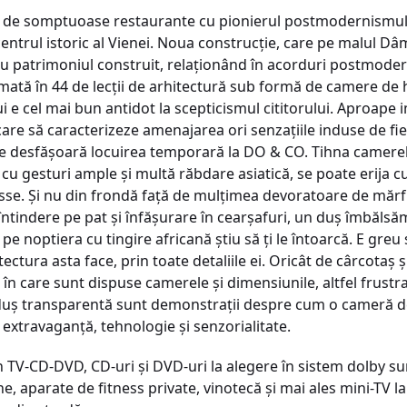
n de somptuoase restaurante cu pionierul postmodernismului
 centrul istoric al Vienei. Noua construcţie, care pe malul Dâm
cu patrimoniul construit, relaţionând în acorduri postmodern
rmată în 44 de lecţii de arhitectură sub formă de camere de 
ui e cel mai bun antidot la scepticismul cititorului. Aproape i
 care să caracterizeze amenajarea ori senzaţiile induse de fie
se desfăşoară locuirea temporară la DO & CO. Tihna camerelor
t cu gesturi ample şi multă răbdare asiatică, se poate erija c
se. Şi nu din frondă faţă de mulţimea devoratoare de mărfur
ă întindere pe pat şi înfăşurare în cearşafuri, un duş îmbălsă
 noptiera cu tingire africană ştiu să ţi le întoarcă. E greu s
ectura asta face, prin toate detaliile ei. Oricât de cârcotaş şi 
l în care sunt dispuse camerele şi dimensiunile, altfel frustran
e duş transparentă sunt demonstraţii despre cum o cameră de
 extravaganţă, tehnologie şi senzorialitate.
V-CD-DVD, CD-uri şi DVD-uri la alegere în sistem dolby sur
 aparate de fitness private, vinotecă şi mai ales mini-TV la