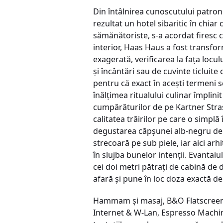
Din întâlnirea cunoscutului patro
rezultat un hotel sibaritic în chiar
sămănătoriste, s-a acordat firesc 
interior, Haas Haus a fost transfo
exagerată, verificarea la faţa locul
şi încântări sau de cuvinte ticluite
pentru că exact în aceşti termeni 
înălţimea ritualului culinar împlini
cumpărăturilor de pe Kartner Stras
calitatea trăirilor pe care o simpl
degustarea căpşunei alb-negru de pe
strecoară pe sub piele, iar aici arhit
în slujba bunelor intenţii. Evantaiu
cei doi metri pătraţi de cabină d
afară şi pune în loc doza exactă de
Hammam şi masaj, B&O Flatscreen T
Internet & W-Lan, Espresso Machine,