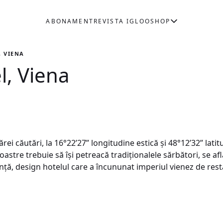
ABONAMENT
REVISTA IGLOO
SHOP
, VIENA
, Viena
rei căutări, la 16°22’27” longitudine estică şi 48°12’32” latit
oastre trebuie să îşi petreacă tradiţionalele sărbători, se afl
nţă, design hotelul care a încununat imperiul vienez de resta