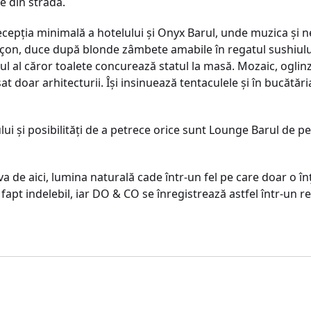
e din stradă.
recepţia minimală a hotelului şi Onyx Barul, unde muzica şi n
on, duce după blonde zâmbete amabile în regatul sushiului, 
ul al căror toalete concurează statul la masă. Mozaic, oglin
at doar arhitecturii. Îşi insinuează tentaculele şi în bucătări
i şi posibilităţi de a petrece orice sunt Lounge Barul de pe 
 de aici, lumina naturală cade într-un fel pe care doar o în
fapt indelebil, iar DO & CO se înregistrează astfel într-un 