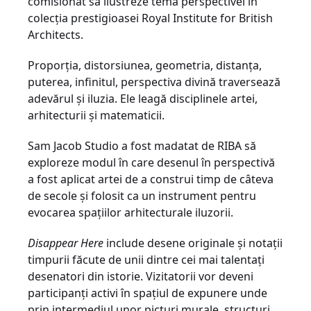
comisionat să ilustreze tema perspectivei în
colecția prestigioasei Royal Institute for British
Architects.
Proporția, distorsiunea, geometria, distanța,
puterea, infinitul, perspectiva divină traversează
adevărul și iluzia. Ele leagă disciplinele artei,
arhitecturii și matematicii.
Sam Jacob Studio a fost madatat de RIBA să
exploreze modul în care desenul în perspectivă
a fost aplicat artei de a construi timp de câteva
de secole și folosit ca un instrument pentru
evocarea spațiilor arhitecturale iluzorii.
Disappear Here
include desene originale și notații
timpurii făcute de unii dintre cei mai talentați
desenatori din istorie. Vizitatorii vor deveni
participanți activi în spațiul de expunere unde
prin intermediul unor picturi murale, structuri