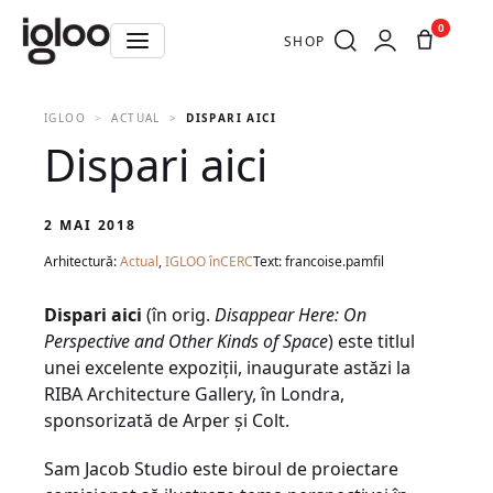
0
SHOP
IGLOO
ACTUAL
DISPARI AICI
Dispari aici
2 MAI 2018
Arhitectură:
Actual
,
IGLOO înCERC
Text: francoise.pamfil
Dispari aici
(în orig.
Disappear H
ere: On
Perspective and Other Kinds of Space
) este titlul
unei excelente expoziții, inaugurate astăzi la
RIBA Architecture Gallery, în Londra,
sponsorizată de Arper și Colt.
Sam Jacob Studio este biroul de proiectare