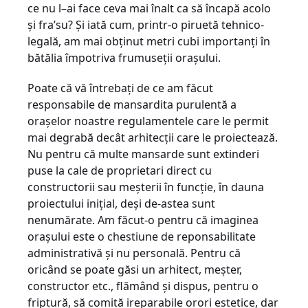
ce nu l–ai face ceva mai înalt ca să încapă acolo
şi fra’su? Şi iată cum, printr-o piruetă tehnico-
legală, am mai obţinut metri cubi importanţi în
bătălia împotriva frumuseţii oraşului.
Poate că vă întrebaţi de ce am făcut
responsabile de mansardita purulentă a
oraşelor noastre regulamentele care le permit
mai degrabă decât arhitecţii care le proiectează.
Nu pentru că multe mansarde sunt extinderi
puse la cale de proprietari direct cu
constructorii sau meşterii în funcţie, în dauna
proiectului iniţial, deşi de-astea sunt
nenumărate. Am făcut-o pentru că imaginea
oraşului este o chestiune de reponsabilitate
administrativă şi nu personală. Pentru că
oricând se poate găsi un arhitect, meşter,
constructor etc., flămând şi dispus, pentru o
friptură, să comită ireparabile orori estetice, dar