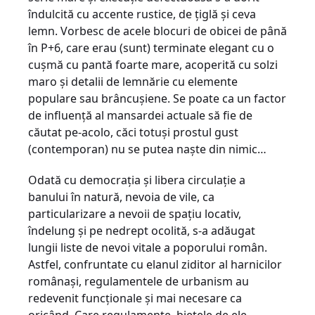
îndulcită cu accente rustice, de ţiglă şi ceva
lemn. Vorbesc de acele blocuri de obicei de până
în P+6, care erau (sunt) terminate elegant cu o
cuşmă cu pantă foarte mare, acoperită cu solzi
maro şi detalii de lemnărie cu elemente
populare sau brâncuşiene. Se poate ca un factor
de influenţă al mansardei actuale să fie de
căutat pe-acolo, căci totuşi prostul gust
(contemporan) nu se putea naşte din nimic…
Odată cu democraţia şi libera circulaţie a
banului în natură, nevoia de vile, ca
particularizare a nevoii de spaţiu locativ,
îndelung şi pe nedrept ocolită, s-a adăugat
lungii liste de nevoi vitale a poporului român.
Astfel, confruntate cu elanul ziditor al harnicilor
românaşi, regulamentele de urbanism au
redevenit funcţionale şi mai necesare ca