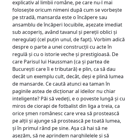
explicativ al limbii române, pe care nu-l mai
foloseşte oricum nimeni după cum se vorbeşte
pe stradă, mansarda este o încăpere sau
ansamblu de încăperi locuibile, aşezate imediat
sub acoperiş, având tavanul şi pereţii oblici şi
neregulaţi (cel puţin unul, de fapt). Vorbim adică
despre o parte a unei construcţii cu acte în
regulă şi cu o istorie veche şi prestigioasă. De
care Parisul lui Haussman (ca şi partea de
Bucureşti care îi e tributară) e plin, ca să dau
decât un exemplu cult, decât, deşi e plină lumea
de mansarde. Ce caută atunci ea taman în
paginile astea de dicţionar al ideilor nu chiar
inteligente? Păi să vedeţi, e o poveste lungă şi cu
miros de ciorapi de fotbalist din liga a treia, ca
orice şmen românesc care vrea să prostească
pe alţii şi ajunge să prostească pe toată lumea,
şi în primul rând pe sine. Aşa că hai să ne
aşezăm, să ne aprindem narghilelele şi să