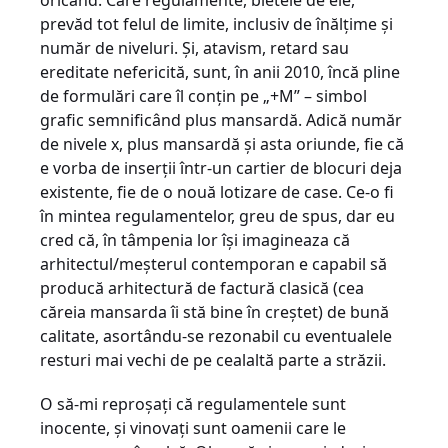
oricând. Care regulamente, bietele de ele,
prevăd tot felul de limite, inclusiv de înălţime şi
număr de niveluri. Şi, atavism, retard sau
ereditate nefericită, sunt, în anii 2010, încă pline
de formulări care îl conţin pe „+M” – simbol
grafic semnificând plus mansardă. Adică număr
de nivele x, plus mansardă şi asta oriunde, fie că
e vorba de inserţii într-un cartier de blocuri deja
existente, fie de o nouă lotizare de case. Ce-o fi
în mintea regulamentelor, greu de spus, dar eu
cred că, în tâmpenia lor îşi imagineaza că
arhitectul/meşterul contemporan e capabil să
producă arhitectură de factură clasică (cea
căreia mansarda îi stă bine în creştet) de bună
calitate, asortându-se rezonabil cu eventualele
resturi mai vechi de pe cealaltă parte a străzii.
O să-mi reproşaţi că regulamentele sunt
inocente, şi vinovaţi sunt oamenii care le