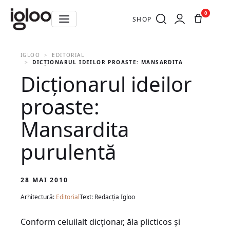
0
SHOP
IGLOO
EDITORIAL
DICŢIONARUL IDEILOR PROASTE: MANSARDITA PURULENTĂ
Dicţionarul ideilor
proaste:
Mansardita
purulentă
28 MAI 2010
Arhitectură:
Editorial
Text: Redacția Igloo
Conform celuilalt dicţionar, ăla plicticos şi