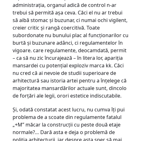
administraţia, organul adică de control n-ar
trebui să permită aşa ceva. Căci el nu ar trebui
să aibă stomac şi buzunar, ci numai ochi vigilent,
creier critic şi rangă coercitivă. Toate
subordonate nu bunului plac al funcţionarilor cu
burtă şi buzunare adânci, ci regulamentelor în
vigoare. care regulamente, deocamdată, permit
– ca să nu zic încurajează – în litera lor, apariţia
mansardei cu potenţial exploziv marca kk. Căci
nu cred că ai nevoie de studii superioare de
arhitectură sau istoria artei pentru a înţelege că
majoritatea mansardărilor actuale sunt, dincolo
de forţări ale legii, orori estetice indiscutabile.
Şi, odată constatat acest lucru, nu cumva îţi pui
problema de a scoate din regulamente fatalul
„+M” măcar la construcţii cu peste două etaje
normale?… Dară asta e deja o problemă de
poliţia arhitecturii, iar despre asta sper să mai