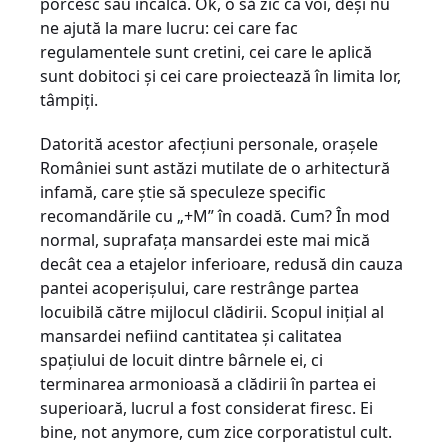
porcesc sau încalcă. Ok, o să zic ca voi, deşi nu
ne ajută la mare lucru: cei care fac
regulamentele sunt cretini, cei care le aplică
sunt dobitoci şi cei care proiectează în limita lor,
tâmpiţi.
Datorită acestor afecţiuni personale, oraşele
României sunt astăzi mutilate de o arhitectură
infamă, care ştie să speculeze specific
recomandările cu „+M” în coadă. Cum? În mod
normal, suprafaţa mansardei este mai mică
decât cea a etajelor inferioare, redusă din cauza
pantei acoperişului, care restrânge partea
locuibilă către mijlocul clădirii. Scopul iniţial al
mansardei nefiind cantitatea şi calitatea
spaţiului de locuit dintre bârnele ei, ci
terminarea armonioasă a clădirii în partea ei
superioară, lucrul a fost considerat firesc. Ei
bine, not anymore, cum zice corporatistul cult.