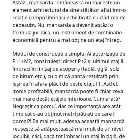
Astăzi, mansarda românească nu mai este un
element arhitectural de sine stătător, aflat într-o
relaţie compoziţională echilibrată cu clădirea de
dedesubt. Nu, mansarda a devenit astăzi o
formulă juridică, un instrument de combinaţie
economică pentru a mai obţine un etaj întreg.
Modul de construcţie e simplu. Ai autorizaţie de
P+1+M?, construieşti direct P+2 şi ultimul etaj îl
îmbraci în finisaj de acoperiş (tablă, ţiglă, solzi
de bitum etc.), cu o mică pantă rezultată prin
ieşirea în afara plăcii de peste etajul 1. Astfel,
ironie profitabilă, mansarda poate fi chiar ceva
mai mare decât etajele inferioare. Cum arată?
Negreşit ca porcu’, dar ce importanţă are atât
timp cât s-au obţinut metri pătraţi pe care îi
doreai?! Ba mai mult, adesea această mansardă
reuşeşte să adăpostească mai mult de un nivel
locuibil, căci, dacă tot îmbraci un etaj în ţiglă, de