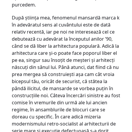
purcedem.
După ştiinţa mea, fenomenul mansardă marca k
în adevăratul sens al cuvântului este de dată
relativ recentă, iar pe noi ne interesează cel ce
debutează cu adevărat la începutul anilor ’90,
când se dă liber la arhitectura populară. Adică la
arhitectura care şi-o poate face poporul liber el
pe ea, singur sau însoţit de meşteri şi arhitecţi
născuţi din sânul lui. Până atunci, dat fiind că nu
prea mergea să construieşti aşa cam cât vroia
bicepsul tău, oricât de securist, că stătea la
pândă ilicitul, de mansarde se vorbea puţin în
construcţiile noi. Câteva încercări sinistre au fost
comise în vremurile din urmă ale lui ancien
regime, în ansamblurile de blocuri care se
doreau cu specific. În care adică mizeria
modernismului retro-socialist al arhitecturii de
serie mare şi execuţie defectuoasă s-a dorit